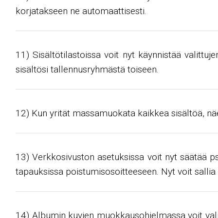
korjatakseen ne automaattisesti.
11) Sisältötilastoissa voit nyt käynnistää valitt
sisältösi tallennusryhmästä toiseen.
12) Kun yrität massamuokata kaikkea sisältöä, näe
13) Verkkosivuston asetuksissa voit nyt säätää ps
tapauksissa poistumisosoitteeseen. Nyt voit sallia 
14) Albumin kuvien muokkausohjelmassa voit valita