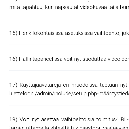
mitä tapahtuu, kun napsautat videokuvaa tai album
15) Henkilökohtaisissa asetuksissa vaihtoehto, jo
16) Hallintapaneelissa voit nyt suodattaa videoide
17) Käyttäjäavatareja eri muodoissa tuetaan nyt
luetteloon /admin/include/setup.php-määritystiedo
18) Voit nyt asettaa vaihtoehtoisia toimitus-URL-
tämän ottamalla yhteyttä tukiosastoon vastaavien