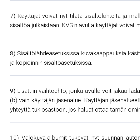
7) Käyttäjät voivat nyt tilata sisältölähteitä ja ma
sisältöä julkaistaan. KVS:n avulla käyttäjät voivat m
8) Sisältölähdeasetuksissa kuvakaappauksia käsite
ja kopioinnin sisältöasetuksissa.
9) Lisättiin vaihtoehto, jonka avulla voit jakaa lada
(b) vain käyttäjän jäsenalue. Käyttäjän jäsenalueell
yhteyttä tukiosastoon, jos haluat ottaa tämän omi
10) Valokuva-albumit tukevat nyt suunnan automa