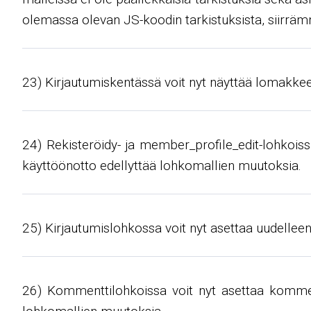
olemassa olevan JS-koodin tarkistuksista, siirr
23) Kirjautumiskentässä voit nyt näyttää lomakkeen
24) Rekisteröidy- ja member_profile_edit-lohkoissa
käyttöönotto edellyttää lohkomallien muutoksia.
25) Kirjautumislohkossa voit nyt asettaa uudelleeno
26) Kommenttilohkoissa voit nyt asettaa kommen