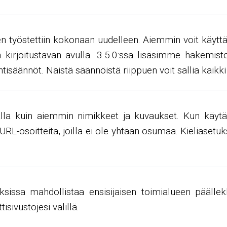
n työstettiin kokonaan uudelleen. Aiemmin voit käyttää
isen kirjoitustavan avulla. 3.5.0:ssa lisäsimme hakemi
säännöt. Näistä säännöistä riippuen voit sallia kaikki me
la kuin aiemmin nimikkeet ja kuvaukset. Kun käytät sa
​​URL-osoitteita, joilla ei ole yhtään osumaa. Kieliasetuk
ksissa mahdollistaa ensisijaisen toimialueen päällek
isivustojesi välillä.