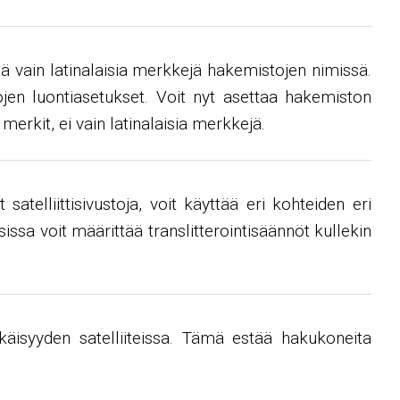
 vain latinalaisia ​​merkkejä hakemistojen nimissä.
stojen luontiasetukset. Voit nyt asettaa hakemiston
rkit, ei vain latinalaisia ​​merkkejä.
telliittisivustoja, voit käyttää eri kohteiden eri
sissa voit määrittää translitterointisäännöt kullekin
käisyyden satelliiteissa. Tämä estää hakukoneita