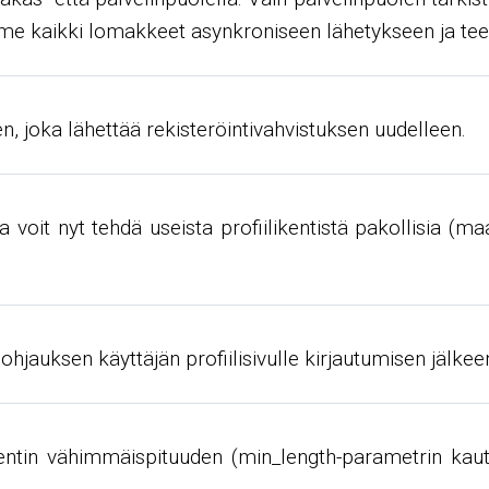
ämme kaikki lomakkeet asynkroniseen lähetykseen ja 
, joka lähettää rekisteröintivahvistuksen uudelleen.
 voit nyt tehdä useista profiilikentistä pakollisia (m
hjauksen käyttäjän profiilisivulle kirjautumisen jälkee
tin vähimmäispituuden (min_length-parametrin kautta