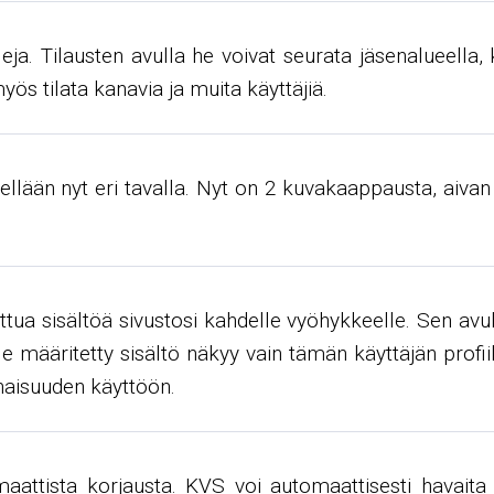
lleja. Tilausten avulla he voivat seurata jäsenalueella,
yös tilata kanavia ja muita käyttäjiä.
llään nyt eri tavalla. Nyt on 2 kuvakaappausta, aiva
ttua sisältöä sivustosi kahdelle vyöhykkeelle. Sen avulla
e määritetty sisältö näkyy vain tämän käyttäjän profiilis
naisuuden käyttöön.
attista korjausta. KVS voi automaattisesti havaita v