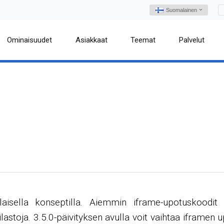
Suomalainen
Ominaisuudet
Asiakkaat
Teemat
Palvelut
aisella konseptilla. Aiemmin iframe-upotuskoodit n
astoja. 3.5.0-päivityksen avulla voit vaihtaa iframen