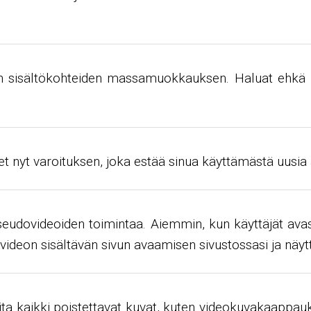
ujen sisältökohteiden massamuokkauksen. Haluat ehkä 
t nyt varoituksen, joka estää sinua käyttämästä uusia
eudovideoiden toimintaa. Aiemmin, kun käyttäjät avasiv
videon sisältävän sivun avaamisen sivustossasi ja näytt
 kaikki poistettavat kuvat, kuten videokuvakaappaukse