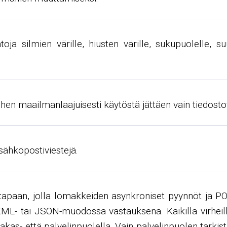
ehtoja silmien värille, hiusten värille, sukupuolelle
en maailmanlaajuisesti käytöstä jättäen vain tiedostov
 sähköpostiviestejä.
tapaan, jolla lomakkeiden asynkroniset pyynnöt ja PO
 XML- tai JSON-muodossa vastauksena. Kaikilla virheill
iakas- että palvelinpuolella. Vain palvelinpuolen tarkis