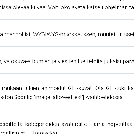
issa olevaa kuvaa. Voit joko avata katseluohjelman ta
ka mahdollisti WYSIWYS-muokkauksen, muutettiin useiks
n, valokuva-albumien ja viestien luetteloita julkaisup
, mukaan lukien animoidut GIF-kuvat. Ota GIF-tuki kä
ston $config['image_allowed_ext'] -vaihtoehdossa.
osoitteita kategorioiden avatareille. Tämä nopeuttaa
 mallien muuttamiseksi.