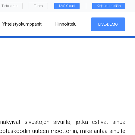
Tietokanta
Tukea
KVS Cloud
Kirjaudu sisään
Yhteistyökumppanit
Hinnoittelu
LIVE-DEMO
äkyivät sivustojen sivuilla, jotka estivät sinua
 upotuskoodin uuteen moottoriin, mikä antaa sinulle