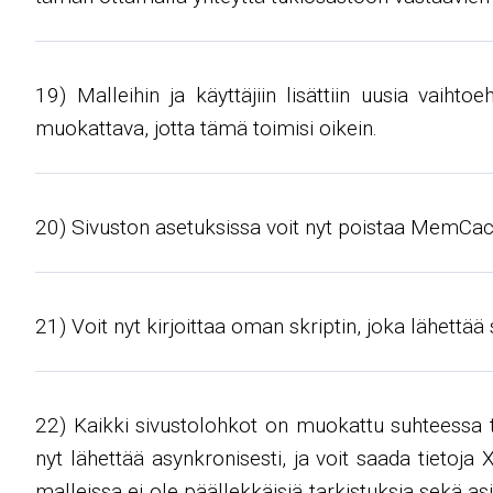
19) Malleihin ja käyttäjiin lisättiin uusia vaihto
muokattava, jotta tämä toimisi oikein.
20) Sivuston asetuksissa voit nyt poistaa MemCach
21) Voit nyt kirjoittaa oman skriptin, joka lähettää
22) Kaikki sivustolohkot on muokattu suhteessa 
nyt lähettää asynkronisesti, ja voit saada tietoja
malleissa ei ole päällekkäisiä tarkistuksia sekä as