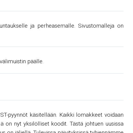
, suuntaukselle ja perheasemalle. Sivustomalleja on
älimuistin päälle.
ST-pyynnöt käsitellään. Kaikki lomakkeet voidaan
ä on nyt yksilölliset koodit. Tästä johtuen uusissa
tus on jäljellä. Tulevissa päivityksissä tyhjennämme