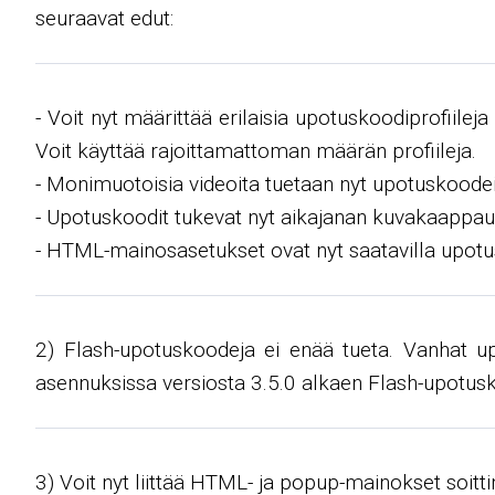
seuraavat edut:
- Voit nyt määrittää erilaisia ​​upotuskoodiprofiilej
Voit käyttää rajoittamattoman määrän profiileja.
- Monimuotoisia videoita tuetaan nyt upotuskoodei
- Upotuskoodit tukevat nyt aikajanan kuvakaappau
- HTML-mainosasetukset ovat nyt saatavilla upot
2) Flash-upotuskoodeja ei enää tueta. Vanhat up
asennuksissa versiosta 3.5.0 alkaen Flash-upotusko
3) Voit nyt liittää HTML- ja popup-mainokset soitti