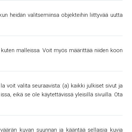
 kun heidän valitsemiinsa objekteihin liittyvää uutta
n kuten malleissa. Voit myös määrittää niiden koon
 voit valita seuraavista: (a) kaikki julkiset sivut ja
sa, eikä se ole käytettävissä yleisillä sivuilla. Ota
äärän kuvan suunnan ja kääntää sellaisia ​​kuvia