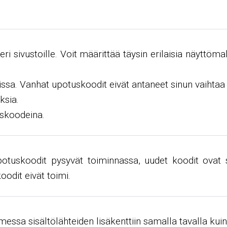
a eri sivustoille. Voit määrittää täysin erilaisia ​​näyttö
ssa. Vanhat upotuskoodit eivät antaneet sinun vaihtaa 
ksia.
uskoodeina.
otuskoodit pysyvät toiminnassa, uudet koodit ovat sa
odit eivät toimi.
messa sisältölähteiden lisäkenttiin samalla tavalla kui