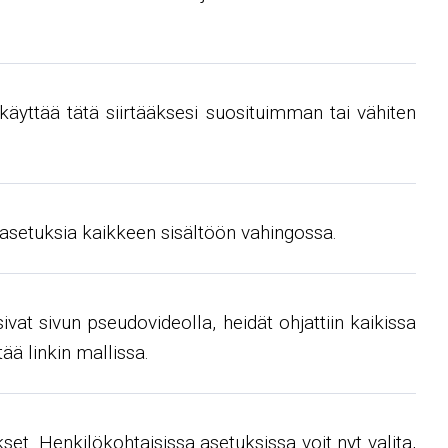
käyttää tätä siirtääksesi suosituimman tai vähiten
 asetuksia kaikkeen sisältöön vahingossa.
at sivun pseudovideolla, heidät ohjattiin kaikissa
ää linkin mallissa.
t. Henkilökohtaisissa asetuksissa voit nyt valita,