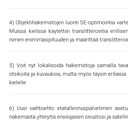
4) Objektihakemistojen luonti SE-optimointia varte
Muissa kielissä käytettiin translitterointia erill
nimen enimmäispituuden ja määrittää translitterointi
5) Voit nyt lokalisoida hakemistoja samalla taval
otsikoita ja kuvauksia, mutta myös täysin erilaisia 
kielelle.
6) Uusi vaihtoehto etätallennuspalvelimen asetu
näkemästä yhteyttä ensisijaisen sivustosi ja satelliitt