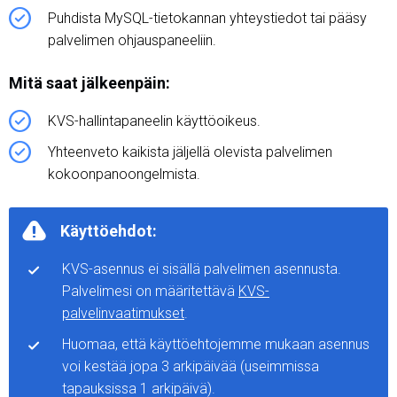
Puhdista MySQL-tietokannan yhteystiedot tai pääsy
palvelimen ohjauspaneeliin.
Mitä saat jälkeenpäin:
KVS-hallintapaneelin käyttöoikeus.
Yhteenveto kaikista jäljellä olevista palvelimen
kokoonpanoongelmista.
Käyttöehdot:
KVS-asennus ei sisällä palvelimen asennusta.
Palvelimesi on määritettävä
KVS-
palvelinvaatimukset
.
Huomaa, että käyttöehtojemme mukaan asennus
voi kestää jopa 3 arkipäivää (useimmissa
tapauksissa 1 arkipäivä).