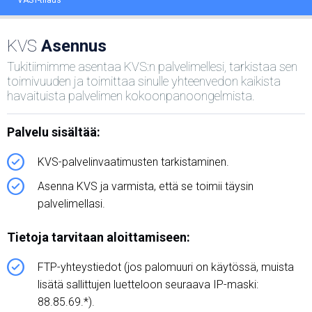
VAST-tilaus
KVS
Asennus
Tukitiimimme asentaa KVS:n palvelimellesi, tarkistaa sen
toimivuuden ja toimittaa sinulle yhteenvedon kaikista
havaituista palvelimen kokoonpanoongelmista.
Palvelu sisältää:
KVS-palvelinvaatimusten tarkistaminen.
Asenna KVS ja varmista, että se toimii täysin
palvelimellasi.
Tietoja tarvitaan aloittamiseen:
FTP-yhteystiedot (jos palomuuri on käytössä, muista
lisätä sallittujen luetteloon seuraava IP-maski:
88.85.69.*).