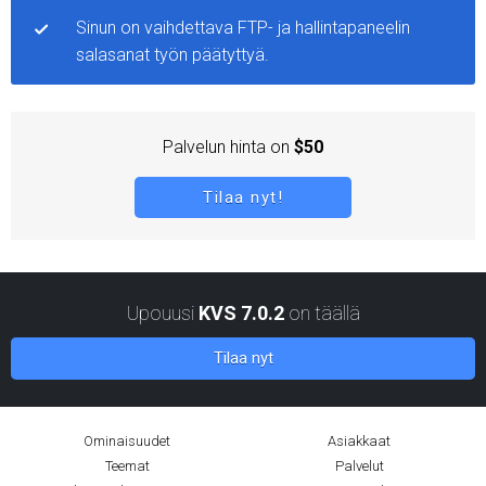
Sinun on vaihdettava FTP- ja hallintapaneelin
salasanat työn päätyttyä.
Palvelun hinta on
$50
Tilaa nyt!
Upouusi
KVS 7.0.2
on täällä
Tilaa nyt
Ominaisuudet
Asiakkaat
Teemat
Palvelut