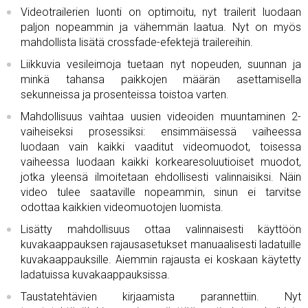
Videotrailerien luonti on optimoitu, nyt trailerit luodaan
paljon nopeammin ja vähemmän laatua. Nyt on myös
mahdollista lisätä crossfade-efektejä trailereihin.
Liikkuvia vesileimoja tuetaan nyt nopeuden, suunnan ja
minkä tahansa paikkojen määrän asettamisella
sekunneissa ja prosenteissa toistoa varten.
Mahdollisuus vaihtaa uusien videoiden muuntaminen 2-
vaiheiseksi prosessiksi: ensimmäisessä vaiheessa
luodaan vain kaikki vaaditut videomuodot, toisessa
vaiheessa luodaan kaikki korkearesoluutioiset muodot,
jotka yleensä ilmoitetaan ehdollisesti valinnaisiksi. Näin
video tulee saataville nopeammin, sinun ei tarvitse
odottaa kaikkien videomuotojen luomista.
Lisätty mahdollisuus ottaa valinnaisesti käyttöön
kuvakaappauksen rajausasetukset manuaalisesti ladatuille
kuvakaappauksille. Aiemmin rajausta ei koskaan käytetty
ladatuissa kuvakaappauksissa.
Taustatehtävien kirjaamista parannettiin. Nyt