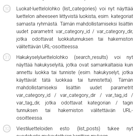
Luokat-luettelolohko (list_categories) voi nyt näyttää
luettelon aiheeseen liittyvistä luokista, esim. kategoriat
samasta ryhmästä. Tämän mahdollistamiseksi lisättiin
uudet parametrit var_category_id / var_category_dir,
jotka odottavat luokkatunnuksen tai hakemiston
välitettävän URL-osoitteessa.
Hakukyselyluettelolohko (search_results) voi nyt
näyttää hakukyselyitä, jotka ovat samankaltaisia ​​kuin
annettu luokka tai tunniste (esim. hakukyselyt, jotka
käyttävät tätä luokkaa tai tunnistetta). Tämän
mahdollistamiseksi lisättiin uudet parametrit
var_category_id / var_category_dir / var_tag_id /
var_tag_dir, jotka odottavat kategorian / tagin
tunnuksen tai hakemiston välitettävän URL-
osoitteessa.
Viestiluetteloiden esto (list_posts) tukee nyt