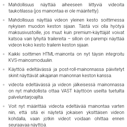
Mahdollisuus näyttää aiheeseen liittyviä videoita
taukotilassa (jos mainontaa ei ole määritetty).
Mahdollisuus näyttää videon yleinen kesto soittimessa
nykyisen muodon keston sijaan. Tästä voi olla hyötyä
maksusivustoille, jos muut kuin premium-käyttäjät voivat
katsoa vain lyhyitä trailereita – silloin on parempi näyttää
videon koko kesto trailerin keston sijaan.
Kaikki soittimen HTML-mainonta on nyt täysin integroitu
KVS-mainosmoduuliin.
Käyttöä edeltävässä ja post-roll-mainonnassa päivitetyt
skinit näyttävät aikajanan mainonnan keston kanssa.
videota edeltävässä ja videon jälkeisessä mainonnassa
on nyt mahdollista ottaa VAST käyttöön useilta tuetuilta
palveluntarjoajilta.
Voit nyt määrittää videota edeltävää mainontaa varten
niin, että sitä ei näytetä jokaisen yksittäisen videon
kohdalla, vaan jotkin videot voidaan ohittaa ennen
seuraavaa näyttöä.