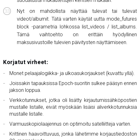
suodatusta mukautettujen kenttien mukaan.
Nyt on mahdollista näyttää tulevat tai tulevat
videot/albumit. Tätä varten käytät uutta mode_futures
block -parametria lohkossa list_videos / list_albums.
Tämä vaihtoehto on erittäin hyödyllinen
maksusivustoille tulevien päivitysten näyttämiseen.
Korjatut virheet:
Monet pelaajalogiikka- ja ulkoasukorjaukset (kuvattu yllä).
Joissakin tapauksissa Epoch-suoritin sulkee pääsyn ennen
jakson loppua.
Verkkotunnukset, jotka oli lisätty kirjautumissähköpostien
mustalle listalle, eivät myöskään lisäisi aliverkkotunnuksia
mustalle listalle.
Varmuuskopiolaajennus on optimoitu satelliitteja varten.
Krittinen haavoittuvuus, jonka lähetimme korjaustiedoston