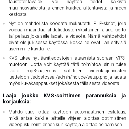
taustatehtäväloki voi näyttää tiedot kaikista
muunnosvaiheista ja ennen kaikkea alitehtävistä ja niiden
kestosta.
Nyt on mahdollista koodata mukautettu PHP-skripti, jolla
voidaan määrittää lähdetiedoston yksittäinen rajaus, kierto
tai peilaus jokaiselle ladatulle videolle. Nämä vaihtoehdot
eivät ole julkisessa käytössä, koska ne ovat liian erityisiä
useimmille käyttäjille.
KVS tukee nyt äänitiedostojen lataamista suoraan MP3-
muotoon. Jotta voit käyttää tätä toimintoa, sinun tulee
lisätä mp3-laajennus sallittujen videolaajennusten
luetteloon tiedostossa /admin/include/setup.php ja ladata
myös kuvakaappaukset jokaisesta tällaisesta videosta.
Laaja joukko KVS-soittimen parannuksia ja
korjauksia:
Mahdollisuus ottaa käyttöön automaattinen esilataus,
mikä antaa kaikille laitteille vihjeen aloittaa optimistinen
videopuskurointi ennen kuin käyttäjä aloittaa pelaamisen.