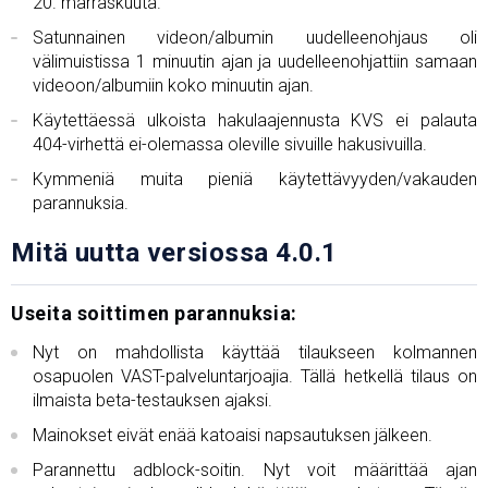
20. marraskuuta.
Satunnainen videon/albumin uudelleenohjaus oli
välimuistissa 1 minuutin ajan ja uudelleenohjattiin samaan
videoon/albumiin koko minuutin ajan.
Käytettäessä ulkoista hakulaajennusta KVS ei palauta
404-virhettä ei-olemassa oleville sivuille hakusivuilla.
Kymmeniä muita pieniä käytettävyyden/vakauden
parannuksia.
Mitä uutta versiossa 4.0.1
Useita soittimen parannuksia:
Nyt on mahdollista käyttää tilaukseen kolmannen
osapuolen VAST-palveluntarjoajia. Tällä hetkellä tilaus on
ilmaista beta-testauksen ajaksi.
Mainokset eivät enää katoaisi napsautuksen jälkeen.
Parannettu adblock-soitin. Nyt voit määrittää ajan