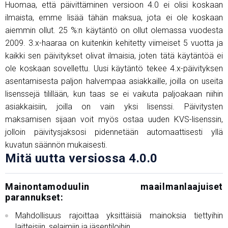
Huomaa, että päivittäminen versioon 4.0 ei olisi koskaan
ilmaista, emme lisää tähän maksua, jota ei ole koskaan
aiemmin ollut. 25 %:n käytäntö on ollut olemassa vuodesta
2009. 3.x-haaraa on kuitenkin kehitetty viimeiset 5 vuotta ja
kaikki sen päivitykset olivat ilmaisia, joten tätä käytäntöä ei
ole koskaan sovellettu. Uusi käytäntö tekee 4.x-päivityksen
asentamisesta paljon halvempaa asiakkaille, joilla on useita
lisenssejä tilillään, kun taas se ei vaikuta paljoakaan niihin
asiakkaisiin, joilla on vain yksi lisenssi. Päivitysten
maksamisen sijaan voit myös ostaa uuden KVS-lisenssin,
jolloin päivitysjaksosi pidennetään automaattisesti yllä
kuvatun säännön mukaisesti.
Mitä uutta versiossa 4.0.0
Mainontamoduulin maailmanlaajuiset
parannukset:
Mahdollisuus rajoittaa yksittäisiä mainoksia tiettyihin
laitteisiin, selaimiin ja jäsentiloihin.