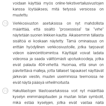
voidaan käyttää myös online-tekstivertailusivustojen
kanssa löytääksesi, mitä tietyssä versiossa on
muutettu.
Verkkosivuston asetuksissa on nyt mahdollista
määrittää, että sisältö "prosessissa" tai "virhe"
näytetään suorien linkkien kautta. Aikaisemmin tällaista
sisältöä ei koskaan näytetty. Tämä ominaisuus on
erittäin hyödyllinen verkkosivustoille, jotka tarjoavat
videon isännöintitoimintoa. Käyttäjät voivat ladata
videonsa ja saada välittömästi upotuskoodeja, jotka
eivät palauta 404-virhettä. Huomaa, että sinun on
päivitettävä malleja, jotta tällaiset tapaukset näyttävät
järkevän viestin, muuten useimmissa teemoissa ne
eivät näytä pääsyä virheilmoitusta.
Hakutilastojen tilastoasetuksissa voit nyt määrittää
kyselyn enimmäispituuden ja mustan listan symbolit,
mikä estää kyselyjen, jotka eivät vastaa näitä