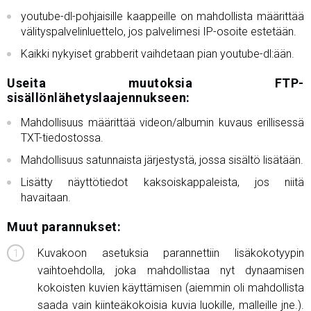
youtube-dl-pohjaisille kaappeille on mahdollista määrittää
välityspalvelinluettelo, jos palvelimesi IP-osoite estetään.
Kaikki nykyiset grabberit vaihdetaan pian youtube-dl:ään.
Useita muutoksia FTP-
sisällönlähetyslaajennukseen:
Mahdollisuus määrittää videon/albumin kuvaus erillisessä
TXT-tiedostossa.
Mahdollisuus satunnaista järjestystä, jossa sisältö lisätään.
Lisätty näyttötiedot kaksoiskappaleista, jos niitä
havaitaan.
Muut parannukset:
Kuvakoon asetuksia parannettiin lisäkokotyypin
vaihtoehdolla, joka mahdollistaa nyt dynaamisen
kokoisten kuvien käyttämisen (aiemmin oli mahdollista
saada vain kiinteäkokoisia kuvia luokille, malleille jne.).