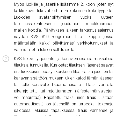
Myös luokille ja jäsenille lisäsimme 2. koon, joten nyt
kaikki kuvat tukevat kahta eri kokoa eri kokotyypeillä.
Luokkien avatar-siirtymisen vuoksi uuteen
tallennusrakenteeseen joudutaan muokkaamaan
mallien koodia. Päivityksen jälkeen tarkastuslaajennus
näyttää KVS #10 -ongelman. Luo tukilippu, jossa
määritellään kaikki päivittämäsi verkkotunnukset ja
varmista, että tuki on sallittu siellä.
KVS tukee nyt jäsenten ja kanavien sisäisiä maksullisia
tilauksia tunnuksilla. Kun ostat tilauksen, jäsenet saavat
ensiluokkaisen pääsyn kaikkeen tilaamansa jäsenen tai
kanavan sisältöön, mukaan lukien kaikki tämän jäsenen
tai tälle kanavalle lisäämä sisältö. Tilaus voi olla
aikarajoitettu tai rajoittamaton (järjestelmänvalvojan
voi määrittää). Rajoitettu maksullinen tilaus uusitaan
automaattisesti, jos jäsenellä on tarpeeksi tokeneja
saldossa. Muussa tapauksessa tilaus vanhenee ja