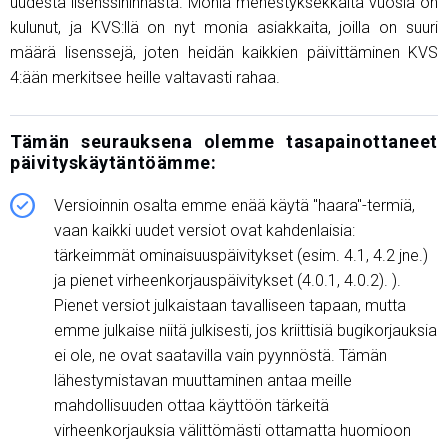
uudesta lisenssihinnasta. Monia menestyksekkäitä vuosia on
kulunut, ja KVS:llä on nyt monia asiakkaita, joilla on suuri
määrä lisenssejä, joten heidän kaikkien päivittäminen KVS
4:ään merkitsee heille valtavasti rahaa.
Tämän seurauksena olemme tasapainottaneet
päivityskäytäntöämme:
Versioinnin osalta emme enää käytä "haara"-termiä,
vaan kaikki uudet versiot ovat kahdenlaisia:
tärkeimmät ominaisuuspäivitykset (esim. 4.1, 4.2 jne.)
ja pienet virheenkorjauspäivitykset (4.0.1, 4.0.2). ).
Pienet versiot julkaistaan ​​tavalliseen tapaan, mutta
emme julkaise niitä julkisesti, jos kriittisiä bugikorjauksia
ei ole, ne ovat saatavilla vain pyynnöstä. Tämän
lähestymistavan muuttaminen antaa meille
mahdollisuuden ottaa käyttöön tärkeitä
virheenkorjauksia välittömästi ottamatta huomioon