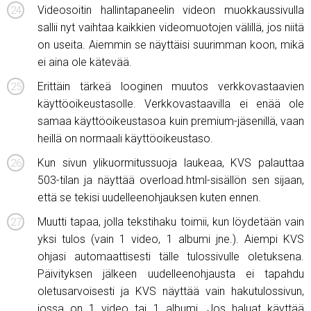
Videosoitin hallintapaneelin videon muokkaussivulla
sallii nyt vaihtaa kaikkien videomuotojen välillä, jos niitä
on useita. Aiemmin se näyttäisi suurimman koon, mikä
ei aina ole kätevää.
Erittäin tärkeä looginen muutos verkkovastaavien
käyttöoikeustasolle. Verkkovastaavilla ei enää ole
samaa käyttöoikeustasoa kuin premium-jäsenillä, vaan
heillä on normaali käyttöoikeustaso.
Kun sivun ylikuormitussuoja laukeaa, KVS palauttaa
503-tilan ja näyttää overload.html-sisällön sen sijaan,
että se tekisi uudelleenohjauksen kuten ennen.
Muutti tapaa, jolla tekstihaku toimii, kun löydetään vain
yksi tulos (vain 1 video, 1 albumi jne.). Aiempi KVS
ohjasi automaattisesti tälle tulossivulle oletuksena.
Päivityksen jälkeen uudelleenohjausta ei tapahdu
oletusarvoisesti ja KVS näyttää vain hakutulossivun,
jossa on 1 video tai 1 albumi. Jos haluat käyttää