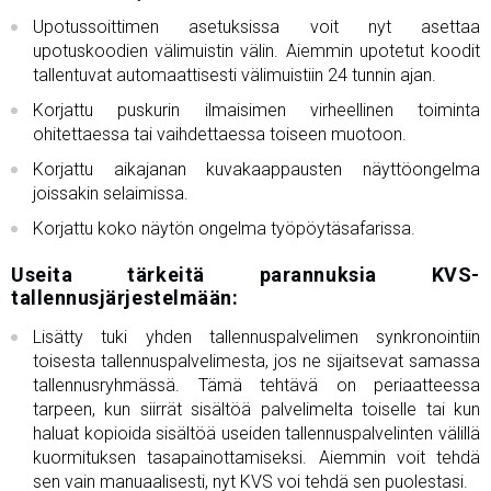
Upotussoittimen asetuksissa voit nyt asettaa
upotuskoodien välimuistin välin. Aiemmin upotetut koodit
tallentuvat automaattisesti välimuistiin 24 tunnin ajan.
Korjattu puskurin ilmaisimen virheellinen toiminta
ohitettaessa tai vaihdettaessa toiseen muotoon.
Korjattu aikajanan kuvakaappausten näyttöongelma
joissakin selaimissa.
Korjattu koko näytön ongelma työpöytäsafarissa.
Useita tärkeitä parannuksia KVS-
tallennusjärjestelmään:
Lisätty tuki yhden tallennuspalvelimen synkronointiin
toisesta tallennuspalvelimesta, jos ne sijaitsevat samassa
tallennusryhmässä. Tämä tehtävä on periaatteessa
tarpeen, kun siirrät sisältöä palvelimelta toiselle tai kun
haluat kopioida sisältöä useiden tallennuspalvelinten välillä
kuormituksen tasapainottamiseksi. Aiemmin voit tehdä
sen vain manuaalisesti, nyt KVS voi tehdä sen puolestasi.