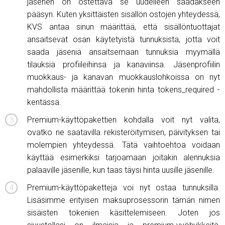
jäsenen on ostettava se uudelleen saadakseen
pääsyn. Kuten yksittäisten sisällön ostojen yhteydessä,
KVS antaa sinun määrittää, että sisällöntuottajat
ansaitsevat osan käytetyistä tunnuksista, jotta voit
saada jäseniä ansaitsemaan tunnuksia myymällä
tilauksia profiileihinsa ja kanaviinsa. Jäsenprofiilin
muokkaus- ja kanavan muokkauslohkoissa on nyt
mahdollista määrittää tokenin hinta tokens_required -
kentässä.
Premium-käyttöpakettien kohdalla voit nyt valita,
ovatko ne saatavilla rekisteröitymisen, päivityksen tai
molempien yhteydessä. Tätä vaihtoehtoa voidaan
käyttää esimerkiksi tarjoamaan joitakin alennuksia
palaaville jäsenille, kun taas täysi hinta uusille jäsenille.
Premium-käyttöpaketteja voi nyt ostaa tunnuksilla.
Lisäsimme erityisen maksuprosessorin tämän nimen
sisäisten tokenien käsittelemiseen. Joten jos