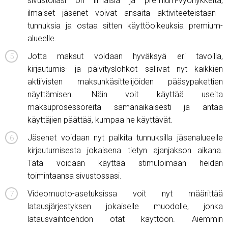
sivustollasi on ilmaisia ​​ja premium-vyöhykkeitä,
ilmaiset jäsenet voivat ansaita aktiviteeteistaan ​​
tunnuksia ja ostaa sitten käyttöoikeuksia premium-
alueelle.
Jotta maksut voidaan hyväksyä eri tavoilla,
kirjautumis- ja päivityslohkot sallivat nyt kaikkien
aktiivisten maksunkäsittelijöiden pääsypakettien
näyttämisen. Näin voit käyttää useita
maksuprosessoreita samanaikaisesti ja antaa
käyttäjien päättää, kumpaa he käyttävät.
Jäsenet voidaan nyt palkita tunnuksilla jäsenalueelle
kirjautumisesta jokaisena tietyn ajanjakson aikana.
Tätä voidaan käyttää stimuloimaan heidän
toimintaansa sivustossasi.
Videomuoto-asetuksissa voit nyt määrittää
latausjärjestyksen jokaiselle muodolle, jonka
latausvaihtoehdon otat käyttöön. Aiemmin