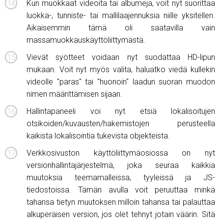
Kun muokkaat videoita tai albumeja, voit nyt suorittaa
luokka-, tunniste- tai mallilaajennuksia niille yksitellen.
Aikaisemmin tämä oli saatavilla vain
massamuokkauskäyttöliittymästä.
Vievät syötteet voidaan nyt suodattaa HD-lipun
mukaan. Voit nyt myös valita, haluatko viedä kullekin
videolle "paras" tai "huonoin" laadun suoran muodon
nimen määrittämisen sijaan.
Hallintapaneeli voi nyt etsiä lokalisoitujen
otsikoiden/kuvausten/hakemistojen perusteella
kaikista lokalisointia tukevista objekteista.
Verkkosivuston käyttöliittymäosiossa on nyt
versionhallintajärjestelmä, joka seuraa kaikkia
muutoksia teemamalleissa, tyyleissä ja JS-
tiedostoissa. Tämän avulla voit peruuttaa minkä
tahansa tietyn muutoksen milloin tahansa tai palauttaa
alkuperäisen version, jos olet tehnyt jotain väärin. Sitä