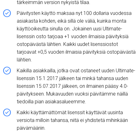
tärkeimmän version nykyistä tilaa.
Päivitysten käyttö maksaa nyt 100 dollaria vuodessa
asiakasta kohden, eikä sillä ole väliä, kuinka monta
käyttöoikeutta sinulla on. Jokainen uusi Ultimate-
lisenssin osto tarjoaa +1 vuoden ilmaisia ​​päivityksiä
ostopäivästä lähtien. Kaikki uudet lisenssiostot
tarjoavat +0,5 vuoden ilmaisia ​​päivityksiä ostopäivästä
lähtien.
Kaikilla asiakkailla, jotka ovat ostaneet uuden Ultimate-
lisenssin 15.1.2017 jälkeen tai minkä tahansa uuden
lisenssin 15.07.2017 jälkeen, on ilmainen pääsy 4.0-
päivitykseen. Mukavuuden vuoksi päivitämme näillä
tiedoilla pian asiakasalueemme.
Kaikki käyttämättömät lisenssit käyttävät uusinta
versiota milloin tahansa, niitä ei yhdistetä mihinkään
päivämääriin.