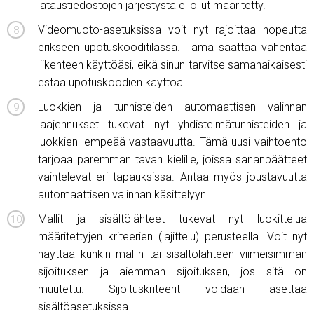
lataustiedostojen järjestystä ei ollut määritetty.
Videomuoto-asetuksissa voit nyt rajoittaa nopeutta
erikseen upotuskooditilassa. Tämä saattaa vähentää
liikenteen käyttöäsi, eikä sinun tarvitse samanaikaisesti
estää upotuskoodien käyttöä.
Luokkien ja tunnisteiden automaattisen valinnan
laajennukset tukevat nyt yhdistelmätunnisteiden ja
luokkien lempeää vastaavuutta. Tämä uusi vaihtoehto
tarjoaa paremman tavan kielille, joissa sananpäätteet
vaihtelevat eri tapauksissa. Antaa myös joustavuutta
automaattisen valinnan käsittelyyn.
Mallit ja sisältölähteet tukevat nyt luokittelua
määritettyjen kriteerien (lajittelu) perusteella. Voit nyt
näyttää kunkin mallin tai sisältölähteen viimeisimmän
sijoituksen ja aiemman sijoituksen, jos sitä on
muutettu. Sijoituskriteerit voidaan asettaa
sisältöasetuksissa.