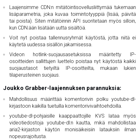
Laajensimme CDN:n mitätöintisovellusliittymää tukemaan
lisäparametria, joka kuvaa toimintotyyppiä (lisää, päivitä
tai poista). Siten mitätöinnin API suoritetaan myös silloin,
kun CDN:ään lisätään uutta sisältöä.
Voit nyt poistaa tallennusryhmät käytöstä, jotta niitä ei
käytetä uudessa sisällön jakamisessa.
Videon hotlink-suojausasetuksissa määritetty IP-
osoitteiden sallittujen luettelo poistaa nyt käytöstä kaikki
suojaustasot tietyiltä IP-osoitteilta, mukaan lukien
tilaperusteinen suojaus.
Joukko Grabber-laajennuksen parannuksia:
Mahdollisuus määrittää komentorivin polku youtube-dl-
kirjastoon kaikilla tuetuilla komentorivivaihtoehdoilla.
youtube-dl-pohjaisille kaappaattojille KVS lataa myös
videotiedostoja youtube-dl:n kautta, mikä mahdollistaa
aria2-kirjaston käytön monisäikeisiin latauksiin ilman
nopeusrajoitusta.