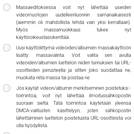
Massaeditoksessa voit nyt lähettää useiden
videomuotojen uudelleenluonnin samanaikaisesti
(aiemmin oli mahdollista tehdä vain yksi kerrallaan).
Myös massamuokkaus tukee nyt
käyttöoikeustasokenttää.
Uusi käyttöliittymä videoiden/albumien massakäyttöön
lisätty: massavalinta. Voit valita sen avulla
videoiden/albumien luettelon niiden tunnuksien tai URL-
osoitteiden perusteella ja sitten joko suodattaa ne,
muokata niitä massa tai poistaa ne.
Jos käytät videon/albumin merkitseminen poistetuksi -
toimintoa, voit nyt lähettää ilmoitussähköpostin
suoraan sieltä. Tätä toimintoa käytetään yleensä
DMCA-valitusten käsittelyyn, joten sähköpostin
lähettäminen luettelon poistetuista URL-osoitteista voi
olla hyödyllistä.