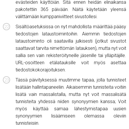
evästeiden käyttöiän. Sitä ennen heidän elinaikansa
pakotettiin 365 päivään. Näitä käytetään yleensä
välittämään kumppaniviitteet sivustollesi.
Sisältöasetuksissa on nyt mahdollista määrittää pääsy
tiedostojen lataustoimintoihin. Aiemmin tiedostojen
lataustoiminto oli saatavilla julkisesti (jotkut sivustot
saattavat tarvita nimettömän latauksen), mutta nyt voit
sallia sen vain rekisteröityneille jäsenille tai ylläpitäjille.
URL-osoitteen etälatauksille voit myös asettaa
tiedostokokorajoituksen.
Tässä päivityksessä muutimme tapaa, jolla tunnisteet
lisätään hallintapaneeliin. Aikaisemmin tunnisteita voitiin
lisätä vain massalistalla, mutta nyt voit massalisätä
tunnisteita yhdessä niiden synonyymien kanssa; Voit
myös käyttää samaa lähestymistapaa uusien
synonyymien lisäämiseen olemassa oleviin
tunnisteisiin.