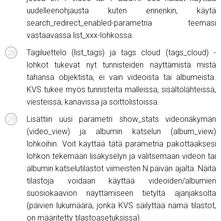
uudelleenohjausta kuten ennenkin, käytä
search_redirect_enabled-parametria teemasi
vastaavassa list_xxx-lohkossa.
Tagiluettelo (list_tags) ja tags cloud (tags_cloud) -
lohkot tukevat nyt tunnisteiden näyttämistä mistä
tahansa objektista, ei vain videoista tai albumeista.
KVS tukee myös tunnisteita malleissa, sisältölähteissä,
viesteissä, kanavissa ja soittolistoissa.
Lisättiin uusi parametri show_stats videonäkymän
(video_view) ja albumin katselun (album_view)
lohkoihin. Voit käyttää tätä parametria pakottaaksesi
lohkon tekemään lisäkyselyn ja valitsemaan videon tai
albumin katselutilastot viimeisten N päivän ajalta. Näitä
tilastoja voidaan käyttää videoiden/albumien
suosiokaavion näyttämiseen tietyltä ajanjaksolta
(päivien lukumäärä, jonka KVS säilyttää nämä tilastot,
on määritetty tilastoasetuksissa).