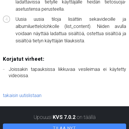
ladattavissa tietylle käyttäjälle heidän tietosuoja-
asetustensa perusteella.
Uusia uusia tiloja lisättiin sekavideoille ja
albumiluettelolohkolle (list_content). Niiden avulla
voidaan näyttää ladattua sisältöä, ostettua sisältöä ja
sisältöä tietyn käyttäjän tilauksista.
Korjatut virheet:
Joissakin tapauksissa liikkuvaa vesileimaa ei käytetty
videoissa.
takaisin uutislistaan
Upouusi
KVS 7.0.2
on täällä
TILAA NYT