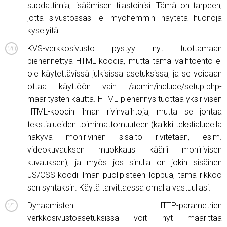
suodattimia, lisäämisen tilastoihisi. Tämä on tarpeen,
jotta sivustossasi ei myöhemmin näytetä huonoja
kyselyitä.
KVS-verkkosivusto pystyy nyt tuottamaan
pienennettyä HTML-koodia, mutta tämä vaihtoehto ei
ole käytettävissä julkisissa asetuksissa, ja se voidaan
ottaa käyttöön vain /admin/include/setup.php-
määritysten kautta. HTML-pienennys tuottaa yksirivisen
HTML-koodin ilman rivinvaihtoja, mutta se johtaa
tekstialueiden toimimattomuuteen (kaikki tekstialueella
näkyvä monirivinen sisältö rivitetään, esim.
videokuvauksen muokkaus käärii monirivisen
kuvauksen); ja myös jos sinulla on jokin sisäinen
JS/CSS-koodi ilman puolipisteen loppua, tämä rikkoo
sen syntaksin. Käytä tarvittaessa omalla vastuullasi.
Dynaamisten HTTP-parametrien
verkkosivustoasetuksissa voit nyt määrittää