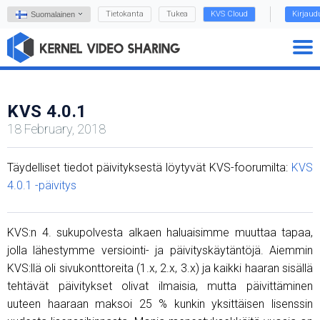
Tietokanta
Tukea
KVS Cloud
Kirjaud
Suomalainen
KVS 4.0.1
18 February, 2018
Täydelliset tiedot päivityksestä löytyvät KVS-foorumilta:
KVS
4.0.1 -päivitys
KVS:n 4. sukupolvesta alkaen haluaisimme muuttaa tapaa,
jolla lähestymme versiointi- ja päivityskäytäntöjä. Aiemmin
KVS:llä oli sivukonttoreita (1.x, 2.x, 3.x) ja kaikki haaran sisällä
tehtävät päivitykset olivat ilmaisia, mutta päivittäminen
uuteen haaraan maksoi 25 % kunkin yksittäisen lisenssin