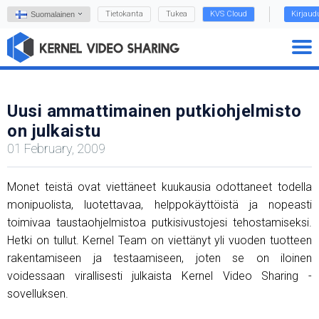
Tietokanta
Tukea
KVS Cloud
Kirjaud
Suomalainen
Uusi ammattimainen putkiohjelmisto
on julkaistu
01 February, 2009
Monet teistä ovat viettäneet kuukausia odottaneet todella
monipuolista, luotettavaa, helppokäyttöistä ja nopeasti
toimivaa taustaohjelmistoa putkisivustojesi tehostamiseksi.
Hetki on tullut. Kernel Team on viettänyt yli vuoden tuotteen
rakentamiseen ja testaamiseen, joten se on iloinen
voidessaan virallisesti julkaista Kernel Video Sharing -
sovelluksen.