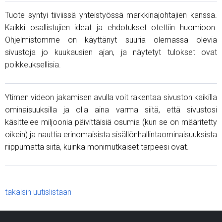
Tuote syntyi tiiviissä yhteistyössä markkinajohtajien kanssa.
Kaikki osallistujien ideat ja ehdotukset otettiin huomioon.
Ohjelmistomme on käyttänyt suuria olemassa olevia
sivustoja jo kuukausien ajan, ja näytetyt tulokset ovat
poikkeuksellisia.
Ytimen videon jakamisen avulla voit rakentaa sivuston kaikilla
ominaisuuksilla ja olla aina varma siitä, että sivustosi
käsittelee miljoonia päivittäisiä osumia (kun se on määritetty
oikein) ja nauttia erinomaisista sisällönhallintaominaisuuksista
riippumatta siitä, kuinka monimutkaiset tarpeesi ovat.
takaisin uutislistaan