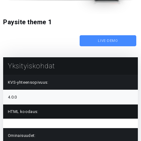
Paysite theme 1
LIVE-DEMO
Yksityiskohdat
KVS-yhteensopivuus:
4.0.0
HTML koodaus:
Ominaisuudet: