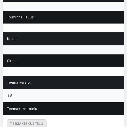
Toiminnallisuus:
Kielet:
Skinit:
Teema versio:
1.8
Teemakeskustelu:
TEEMAKESKUSTELU