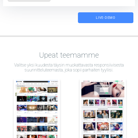
LIVE-DEMO
Upeat teemamme
Valitse yksi kuudesta täysin muokattavasta responsiivisesta
suunnitteluteemasta, joka sopii parhaiten tyyliisi.