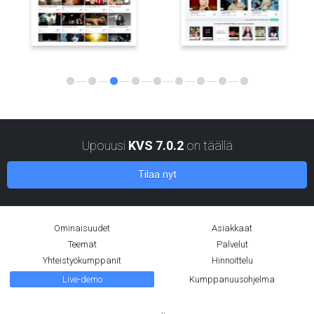
Upouusi
KVS 7.0.2
on täällä
Tilaa nyt
Ominaisuudet
Asiakkaat
Teemat
Palvelut
Yhteistyökumppanit
Hinnoittelu
Live-demo
Kumppanuusohjelma