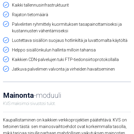
Kaikki tallennusinfrastruktuurit
Rajaton tietomäärä
Palvelinten ryhmittely kuormituksen tasapainottamiseksi ja
kustannusten vähentämiseksi
Luotettava sisällön suojaus hotlinkiltä ja luvattomalta käytöltä
Helppo sisällönkulun hallinta milloin tahansa
Kaikkien CDN-palvelujen tuki FTP-tiedonsiirtoprotokollalla
Jatkuva palvelimen valvonta ja virheiden havaitseminen
Mainonta
-moduuli
KVS maksimoi sivustosi tulot.
Kaupallistaminen on kaikkien verkkoprojektien päätehtävä. KVS on
tietoinen tästä: sen mainosvaihtoehdot ovat korkeimmalla tasolla,
mikä tarjoaa sinulle parhaan mahdollisen vaikutuksen mainosten