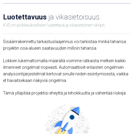
Luotettavuus
ja vikasietoisuus.
KVS on poikkeuksellisen luotettava ja vikasietoinen skripti.
Sisäänrakennettu tarkastuslaajennus voi tarkistaa minkä tahansa
projektin osa-alueen saatavuuden milloin tahansa.
Lokkien lukemattomalla määrällä voimme ratkaista melkein kaikki
ilmenneet ongelmat nopeasti. Automaattiset erilaisten ongelmien
analysointijärjestelmät kertovat sinulle niiden esiintymisestä, vaikka
et havaitsekaan näkyviä ongelmia.
Tämä ylläpitää projektisi eheyttä ja tehokkuutta ja vähentää riskejä.