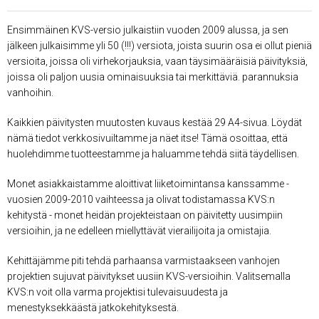
Ensimmäinen KVS-versio julkaistiin vuoden 2009 alussa, ja sen
jälkeen julkaisimme yli 50 (!!!) versiota, joista suurin osa ei ollut pieniä
versioita, joissa oli virhekorjauksia, vaan täysimääräisiä päivityksiä,
joissa oli paljon uusia ominaisuuksia tai merkittäviä. parannuksia
vanhoihin.
Kaikkien päivitysten muutosten kuvaus kestää 29 A4-sivua. Löydät
nämä tiedot verkkosivuiltamme ja näet itse! Tämä osoittaa, että
huolehdimme tuotteestamme ja haluamme tehdä siitä täydellisen.
Monet asiakkaistamme aloittivat liiketoimintansa kanssamme -
vuosien 2009-2010 vaihteessa ja olivat todistamassa KVS:n
kehitystä - monet heidän projekteistaan ​​on päivitetty uusimpiin
versioihin, ja ne edelleen miellyttävät vierailijoita ja omistajia.
Kehittäjämme piti tehdä parhaansa varmistaakseen vanhojen
projektien sujuvat päivitykset uusiin KVS-versioihin. Valitsemalla
KVS:n voit olla varma projektisi tulevaisuudesta ja
menestyksekkäästä jatkokehityksestä.