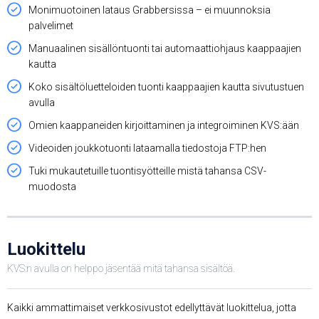
Monimuotoinen lataus Grabbersissa – ei muunnoksia
palvelimet
Manuaalinen sisällöntuonti tai automaattiohjaus kaappaajien
kautta
Koko sisältöluetteloiden tuonti kaappaajien kautta sivutustuen
avulla
Omien kaappaneiden kirjoittaminen ja integroiminen KVS:ään
Videoiden joukkotuonti lataamalla tiedostoja FTP:hen
Tuki mukautetuille tuontisyötteille mistä tahansa CSV-
muodosta
Luokittelu
KVS:n avulla on helppo jäsentää mitä tahansa sisältöä.
Kaikki ammattimaiset verkkosivustot edellyttävät luokittelua, jotta