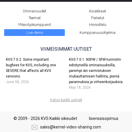
Ominaisuudet
Asiakkaat
Teemat
Palvelut
Yhteistyökumppanit
Hinnoittelu
Live-demo
Kumppanuusohjelma
VIIMEISIMMÄT UUTISET
KVS 7.0.2: Some important
KVS 7.0.1: NSFW / SFW-tunnistin
bugfixes for KVS, including one
edistyneillä ominaisuuksilla,
SEVERE that affects all KVS
parempi iän varmistuksen
versions.
mukauttamisen hallinta, pieniä
June 08, 2026
parannuksia ja virheenkorjauksia.
May 18, 2026
Katso kaikki uutiset
© 2009 - 2026 KVS Kaikki oikeudet
lisenssisopimus
sales@kernel-video-sharing.com