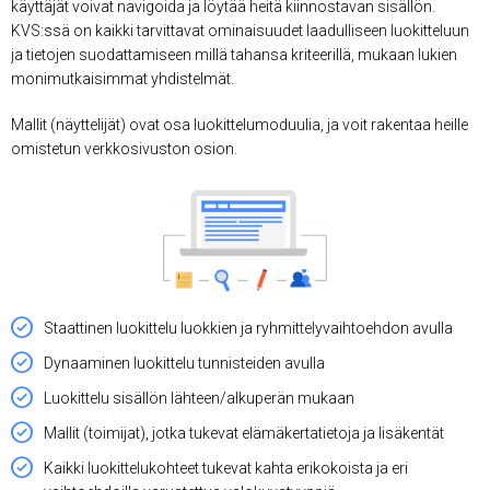
käyttäjät voivat navigoida ja löytää heitä kiinnostavan sisällön.
KVS:ssä on kaikki tarvittavat ominaisuudet laadulliseen luokitteluun
ja tietojen suodattamiseen millä tahansa kriteerillä, mukaan lukien
monimutkaisimmat yhdistelmät.
Mallit (näyttelijät) ovat osa luokittelumoduulia, ja voit rakentaa heille
omistetun verkkosivuston osion.
Staattinen luokittelu luokkien ja ryhmittelyvaihtoehdon avulla
Dynaaminen luokittelu tunnisteiden avulla
Luokittelu sisällön lähteen/alkuperän mukaan
Mallit (toimijat), jotka tukevat elämäkertatietoja ja lisäkentät
Kaikki luokittelukohteet tukevat kahta erikokoista ja eri