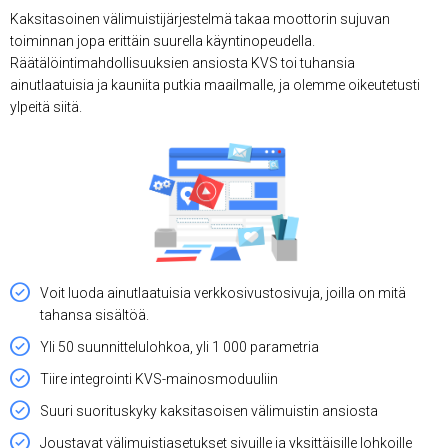
Kaksitasoinen välimuistijärjestelmä takaa moottorin sujuvan
toiminnan jopa erittäin suurella käyntinopeudella.
Räätälöintimahdollisuuksien ansiosta KVS toi tuhansia
ainutlaatuisia ja kauniita putkia maailmalle, ja olemme oikeutetusti
ylpeitä siitä.
Voit luoda ainutlaatuisia verkkosivustosivuja, joilla on mitä
tahansa sisältöä.
Yli 50 suunnittelulohkoa, yli 1 000 parametria
Tiire integrointi KVS-mainosmoduuliin
Suuri suorituskyky kaksitasoisen välimuistin ansiosta
Joustavat välimuistiasetukset sivuille ja yksittäisille lohkoille