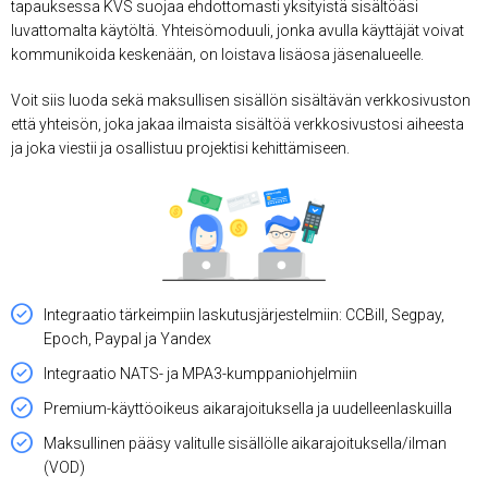
tapauksessa KVS suojaa ehdottomasti yksityistä sisältöäsi
luvattomalta käytöltä. Yhteisömoduuli, jonka avulla käyttäjät voivat
kommunikoida keskenään, on loistava lisäosa jäsenalueelle.
Voit siis luoda sekä maksullisen sisällön sisältävän verkkosivuston
että yhteisön, joka jakaa ilmaista sisältöä verkkosivustosi aiheesta
ja joka viestii ja osallistuu projektisi kehittämiseen.
Integraatio tärkeimpiin laskutusjärjestelmiin: CCBill, Segpay,
Epoch, Paypal ja Yandex
Integraatio NATS- ja MPA3-kumppaniohjelmiin
Premium-käyttöoikeus aikarajoituksella ja uudelleenlaskuilla
Maksullinen pääsy valitulle sisällölle aikarajoituksella/ilman
(VOD)