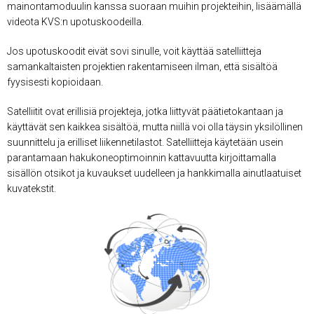
mainontamoduulin kanssa suoraan muihin projekteihin, lisäämällä
videota KVS:n upotuskoodeilla.
Jos upotuskoodit eivät sovi sinulle, voit käyttää satelliitteja
samankaltaisten projektien rakentamiseen ilman, että sisältöä
fyysisesti kopioidaan.
Satelliitit ovat erillisiä projekteja, jotka liittyvät päätietokantaan ja
käyttävät sen kaikkea sisältöä, mutta niillä voi olla täysin yksilöllinen
suunnittelu ja erilliset liikennetilastot. Satelliitteja käytetään usein
parantamaan hakukoneoptimoinnin kattavuutta kirjoittamalla
sisällön otsikot ja kuvaukset uudelleen ja hankkimalla ainutlaatuiset
kuvatekstit.