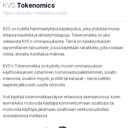
KVS
Tokenomics
Täysin varusteltu merkkitalous sisällä.
KVS on todella hämmästyttävä käsikirjoitus, joka yhdistää monia
erilaisia ​​käsitteitä ja lähestymistapoja. Tokenomiikka on yksi
sellaisista KVS:n ominaisuuksista. Tämä on käsikirjoituksen
täysimittainen taloustiede, jossa käytetään rahakkeita, joita voidaan
ostaa, ansaita, kuluttaa ja maksaa.
KVS:n Tokenomiikka on kudottu moniin ominaisuuksiin:
käyttöoikeuksien ostaminen, toiminnasta palkitseminen, sisältö
mainonta, sisällön myynti, profiilit tai kanavat – tämä luettelo
laajenee jatkuvasti uusilla versioilla.
Voit käyttää tokenomiikkaa täysin erilaisissa skenaarioissa, kuten
esimerkiksi motivoida käyttäjiä kommentoimaan sisältöäsi tai
motivoida käyttäjiä jakamaan sisältöään verkkosivustollasi
sosiaalisessa mediassa.