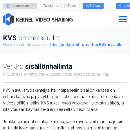
Tietokanta
Tukea
KVS Cloud
Kirjaud
Suomalainen
KVS
-ominaisuudet
Hyvä sivusto alkaa ideasta.
Idea, jonka
voit
toteuttaa KVS:n avulla.
Verkko
sisällönhallinta
KVS on epäilemättä markkinoiden paras videosisällönhallinta.
KVS:n avulla työskentelysi hallintapaneelin sisällön kanssa on
erittäin kätevää ja pystyt helposti ratkaisemaan kaikki rutiinitehtävät.
Videosisällön lisäksi KVS tukee myös valokuva- ja tekstisisältöä, ja
sitä voidaan käyttää sekä erikseen että videon lisänä.
Joukkotoiminnot sisällön kanssa, joiden avulla voit muuttaa jotain
tai tehdä kokonaan uudelleen milloin tahansa ja missä tahansa