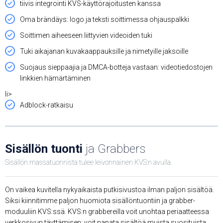
tiivis integrointi KVS-käyttörajoitusten kanssa
Oma brändäys: logo ja teksti soittimessa ohjauspalkki
Soittimen aiheeseen liittyvien videoiden tuki
Tuki aikajanan kuvakaappauksille ja nimetyille jaksoille
Suojaus sieppaajia ja DMCA-botteja vastaan: videotiedostojen
linkkien hämärtäminen
li>
Adblock-ratkaisu
Sisällön tuonti
ja Grabbers
Sisällön massatuonnista tulee leivonnainen KVS:n avulla.
On vaikea kuvitella nykyaikaista putkisivustoa ilman paljon sisältöä.
Siksi kiinnitimme paljon huomiota sisällöntuontiin ja grabber-
moduuliin KVS:ssä. KVS:n grabbereilla voit unohtaa periaatteessa
verkkosivun täyttämisen: voit napata sisältöä muista suosituista