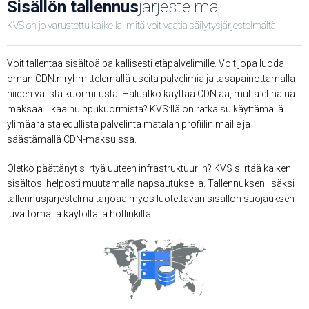
Sisällön tallennus
järjestelmä
KVS on jo varustettu kaikella, mitä voit vaatia säilytysjärjestelmältä.
Voit tallentaa sisältöä paikallisesti etäpalvelimille. Voit jopa luoda
oman CDN:n ryhmittelemällä useita palvelimia ja tasapainottamalla
niiden välistä kuormitusta. Haluatko käyttää CDN:ää, mutta et halua
maksaa liikaa huippukuormista? KVS:llä on ratkaisu käyttämällä
ylimääräistä edullista palvelinta matalan profiilin maille ja
säästämällä CDN-maksuissa.
Oletko päättänyt siirtyä uuteen infrastruktuuriin? KVS siirtää kaiken
sisältösi helposti muutamalla napsautuksella. Tallennuksen lisäksi
tallennusjärjestelmä tarjoaa myös luotettavan sisällön suojauksen
luvattomalta käytöltä ja hotlinkiltä.