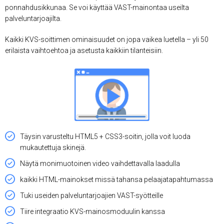
ponnahdusikkunaa. Se voi käyttää VAST-mainontaa useilta
palveluntarjoajilta.
Kaikki KVS-soittimen ominaisuudet on jopa vaikea luetella – yli 50
erilaista vaihtoehtoa ja asetusta kaikkiin tilanteisiin.
Täysin varusteltu HTML5 + CSS3-soitin, jolla voit luoda
mukautettuja skinejä.
Näytä monimuotoinen video vaihdettavalla laadulla
kaikki HTML-mainokset missä tahansa pelaajatapahtumassa
Tuki useiden palveluntarjoajien VAST-syötteille
Tiire integraatio KVS-mainosmoduulin kanssa