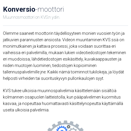
Konversio
-moottori
Muunnosmoottori on KVS:n ydin.
Olemme saaneet moottorin täydellisyyteen monien vuosien työn ja
jatkuvien parannusten ansiosta. Videon muuntaminen KVS:ssä on
monimutkainen ja kattava prosessi, joka voidaan suorittaa eri
vaiheissa eri palvelimilla, mukaan lukien videotiedostojen tekeminen
eri muodoissa, lähdetiedostojen esikäsittely, kuvakaappausten ja
niiden muotojen luominen, tiedostojen kopioiminen
tallennuspalvelimille jne. Kaikki nämä toiminnot tukilokeja, ja löydät
helposti virheiden tai suorituskyvyn pullonkaulojen syyt.
KVS tukee ulkoisia muunnospalvelimia käsittelemään sisältöä
kolmannen osapuolen laitteistolla, kun pääpalvelimen kuormitus
kasvaa, ja nopeuttaa huomattavasti käsittelynopeutta käyttämällä
useita ulkoisia palvelimia.