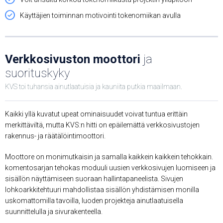
Käyttäjien toiminnan motivointi tokenomiikan avulla
Verkkosivuston moottori
ja
suorituskyky
KVS toi tuhansia ainutlaatuisia ja kauniita putkia maailmaan.
Kaikki yllä kuvatut upeat ominaisuudet voivat tuntua erittäin
merkittäviltä, ​​mutta KVS:n hitti on epäilemättä verkkosivustojen
rakennus- ja räätälöintimoottori.
Moottore on monimutkaisin ja samalla kaikkein kaikkein tehokkain.
komentosarjan tehokas moduuli uusien verkkosivujen luomiseen ja
sisällön näyttämiseen suoraan hallintapaneelista. Sivujen
lohkoarkkitehtuuri mahdollistaa sisällön yhdistämisen monilla
uskomattomilla tavoilla, luoden projekteja ainutlaatuisella
suunnittelulla ja sivurakenteella.