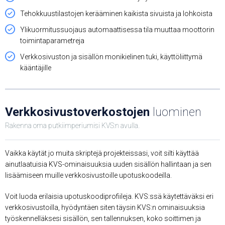
Tehokkuustilastojen kerääminen kaikista sivuista ja lohkoista
Ylikuormitussuojaus automaattisessa tila muuttaa moottorin
toimintaparametreja
Verkkosivuston ja sisällön monikielinen tuki, käyttöliittymä
kääntäjille
Verkkosivustoverkostojen
luominen
Rakenna oma putkiimperiumisi KVS:n avulla.
Vaikka käytät jo muita skriptejä projekteissasi, voit silti käyttää
ainutlaatuisia KVS-ominaisuuksia uuden sisällön hallintaan ja sen
lisäämiseen muille verkkosivustoille upotuskoodeilla.
Voit luoda erilaisia ​​upotuskoodiprofiileja. KVS:ssä käytettäväksi eri
verkkosivustoilla, hyödyntäen siten täysin KVS:n ominaisuuksia
työskennelläksesi sisällön, sen tallennuksen, koko soittimen ja