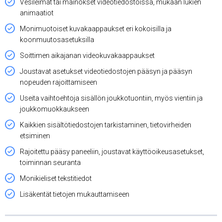
Vesileimat tai mainokset videotiedostoissa, mukaan lukien
animaatiot
Monimuotoiset kuvakaappaukset eri kokoisilla ja
koonmuutosasetuksilla
Soittimen aikajanan videokuvakaappaukset
Joustavat asetukset videotiedostojen pääsyn ja pääsyn
nopeuden rajoittamiseen
Useita vaihtoehtoja sisällön joukkotuontiin, myös vientiin ja
joukkomuokkaukseen
Kaikkien sisältötiedostojen tarkistaminen, tietovirheiden
etsiminen
Rajoitettu pääsy paneeliin, joustavat käyttöoikeusasetukset,
toiminnan seuranta
Monikieliset tekstitiedot
Lisäkentät tietojen mukauttamiseen