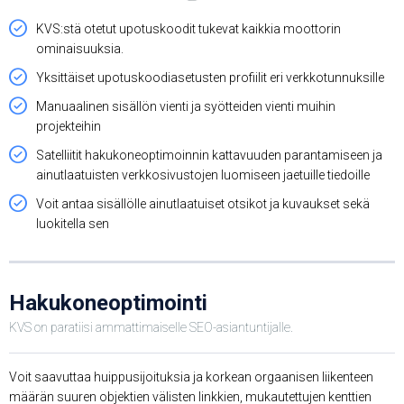
KVS:stä otetut upotuskoodit tukevat kaikkia moottorin
ominaisuuksia.
Yksittäiset upotuskoodiasetusten profiilit eri verkkotunnuksille
Manuaalinen sisällön vienti ja syötteiden vienti muihin
projekteihin
Satelliitit hakukoneoptimoinnin kattavuuden parantamiseen ja
ainutlaatuisten verkkosivustojen luomiseen jaetuille tiedoille
Voit antaa sisällölle ainutlaatuiset otsikot ja kuvaukset sekä
luokitella sen
Hakukoneoptimointi
KVS on paratiisi ammattimaiselle SEO-asiantuntijalle.
Voit saavuttaa huippusijoituksia ja korkean orgaanisen liikenteen
määrän suuren objektien välisten linkkien, mukautettujen kenttien