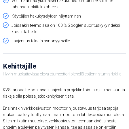
Voit määrittää yksittäiset hakukoneoptimointitekstit mille
tahansa luokittelukohteelle
Käyttäjien hakukyselyiden näyttäminen
Joissakin teemoissa on 100 % Googlen suorituskykyindeksi
kaikille laitteille
Laajennus tekstin synonyymeille
Kehittäjille
Hyvin muokattavissa oleva etumoottori pienellä epäonnistumisriskillä.
KVS tarjoaa helpon tavan laajentaa projektin toimintoja ilman suuria
riskejä olla poissa jatkokehityksen tieltä.
Ensinnäkin verkkosivuston moottorin joustavuus tarjoaa tapoja
mukauttaa käyttöliittymää ilman moottorin lähdekoodia muutoksia.
Siten mitkään muutokset verkkosivuston teemaan eivät aiheuta
ongelmia tulevien päivitysten kanssa. Itse asiassa se on erittäin