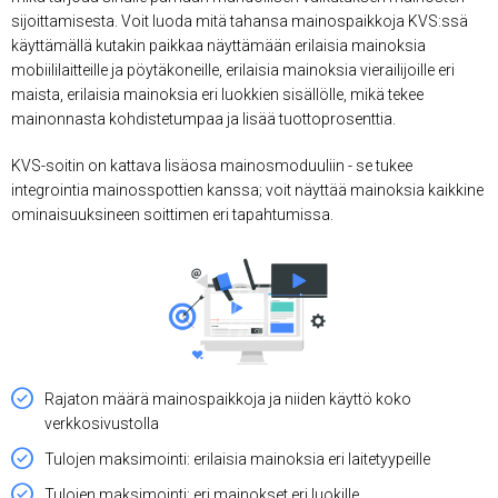
sijoittamisesta. Voit luoda mitä tahansa mainospaikkoja KVS:ssä
käyttämällä kutakin paikkaa näyttämään erilaisia ​​mainoksia
mobiililaitteille ja pöytäkoneille, erilaisia ​​mainoksia vierailijoille eri
maista, erilaisia ​​mainoksia eri luokkien sisällölle, mikä tekee
mainonnasta kohdistetumpaa ja lisää tuottoprosenttia.
KVS-soitin on kattava lisäosa mainosmoduuliin - se tukee
integrointia mainosspottien kanssa; voit näyttää mainoksia kaikkine
ominaisuuksineen soittimen eri tapahtumissa.
Rajaton määrä mainospaikkoja ja niiden käyttö koko
verkkosivustolla
Tulojen maksimointi: erilaisia ​​mainoksia eri laitetyypeille
Tulojen maksimointi: eri mainokset eri luokille