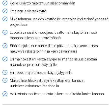
Kokeilukäyttö rajoitettuun sisältömäärään
Ilmainen ja vieraskäyttö
Mikä tahansa useiden käyttöoikeustasojen yhdistelmä yhdessä
projektissa
Luotettava sisällön suojaus luvattomalta käytöltä missä
tahansa tallennusjärjestelmässä
Sisällön julkaisun suhteellinen päivämäärä ja asteittainen
näkyvyys rekisteröinnin jälkeen päivämäärä
Eri mainokset eri käyttäjätyypeille, mahdollisuus piilottaa
mainokset premium-käyttäjille
Eri nopeusrajoitukset eri käyttäjätyypeille
Maksulliset tilaukset tietyille käyttäjille tai kanavat
uudelleenlaskutusvaihtoehdolla
Voit toimia mallien puolesta ja kommunikoida fanien kanssa