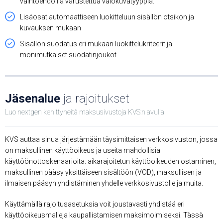
vaihtoehdoilla varustettua valokuvatyyppiä.
Lisäosat automaattiseen luokitteluun sisällön otsikon ja
kuvauksen mukaan
Sisällön suodatus eri mukaan luokittelukriteerit ja
monimutkaiset suodatinjoukot
Jäsenalue
ja rajoitukset
Luo nextgen kehittyneitä maksusivustoja KVS:n avulla.
KVS auttaa sinua järjestämään täysimittaisen verkkosivuston, jossa
on maksullinen käyttöoikeus ja useita mahdollisia
käyttöönottoskenaarioita: aikarajoitetun käyttöoikeuden ostaminen,
maksullinen pääsy yksittäiseen sisältöön (VOD), maksullisen ja
ilmaisen pääsyn yhdistäminen yhdelle verkkosivustolle ja muita.
Käyttämällä rajoitusasetuksia voit joustavasti yhdistää eri
käyttöoikeusmalleja kaupallistamisen maksimoimiseksi. Tässä