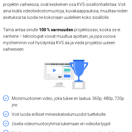
projektin vaiheessa, ovat keskeinen osa KVS-sisällönhallintaa. Voit
aina lisätä videotiedostomuotoja, kuvakaappauksia, muuttaa niiden
asetuksia tai luoda ne kokonaan uudelleen koko sisällölle.
Tämä antaa sinulle
100 % varmuuden
projektissasi, koska se ei
vanhene – teknologiat voivat muuttua ajoittain, ja jopa vuosia
myöhemmin voit hyödyntää KVS:ää ja viedä projektisi uuteen
vaiheeseen.
Monimuotoinen video, joka tukee eri laatua: 360p, 480p, 720p
jne.
Voit luoda erilliset miniesikatselumuodot luetteloille.
Useita videomuotoryhmiä tukemaan eri videoita tyypit