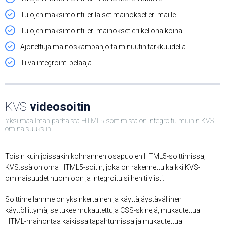
Tulojen maksimointi: erilaiset mainokset eri maille
Tulojen maksimointi: eri mainokset eri kellonaikoina
Ajoitettuja mainoskampanjoita minuutin tarkkuudella
Tiivä integrointi pelaaja
KVS
videosoitin
Yksi maailman parhaista HTML5-soittimista on integroitu muihin KVS-
ominaisuuksiin.
Toisin kuin joissakin kolmannen osapuolen HTML5-soittimissa,
KVS:ssä on oma HTML5-soitin, joka on rakennettu kaikki KVS-
ominaisuudet huomioon ja integroitu siihen tiiviisti.
Soittimellamme on yksinkertainen ja käyttäjäystävällinen
käyttöliittymä, se tukee mukautettuja CSS-skinejä, mukautettua
HTML-mainontaa kaikissa tapahtumissa ja mukautettua