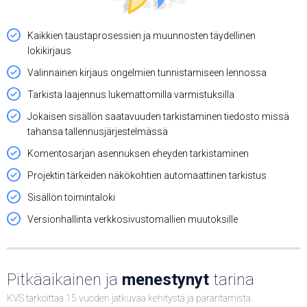
Kaikkien taustaprosessien ja muunnosten täydellinen
lokikirjaus
Valinnainen kirjaus ongelmien tunnistamiseen lennossa
Tarkista laajennus lukemattomilla varmistuksilla
Jokaisen sisällön saatavuuden tarkistaminen tiedosto missä
tahansa tallennusjärjestelmässä
Komentosarjan asennuksen eheyden tarkistaminen
Projektin tärkeiden näkökohtien automaattinen tarkistus
Sisällön toimintaloki
Versionhallinta verkkosivustomallien muutoksille
Pitkäaikainen ja
menestynyt
tarina
KVS tarkoittaa 15 vuoden jatkuvaa kehitystä ja parantamista.