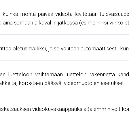
, kuinka monta päivää videota levitetään tulevaisuudes
ta aina samaan aikaväliin jatkossa (esimerkiksi viikko e
ttää oletusmalliksi, ja se valitaan automaattisesti, kun
jen luetteloon vaihtamaan luettelon rakennetta kahde
arakkeita, korostaen pääsyä. videomuotojen asetukset.
eiskatsauksen videokuvakaappauksia (aiemmin voit kor