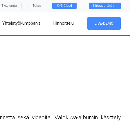
Tietokanta
Tukea
KVS Cloud
Kirjaudu sisään
Yhteistyökumppanit
Hinnoittelu
LIVE-DEMO
netta sekä videoita. Valokuva-albumin käsittely