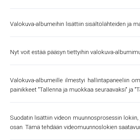
Valokuva-albumeihin lisättiin sisältölähteiden ja mal
Nyt voit estää pääsyn tiettyihin valokuva-albumimuo
Valokuva-albumeille ilmestyi hallintapaneeliin om
painikkeet "Tallenna ja muokkaa seuraavaksi" ja "Tall
Suodatin lisättiin videon muunnosprosessin lokiin,
osan. Tämä tehdään videomuunnoslokien saatavuu