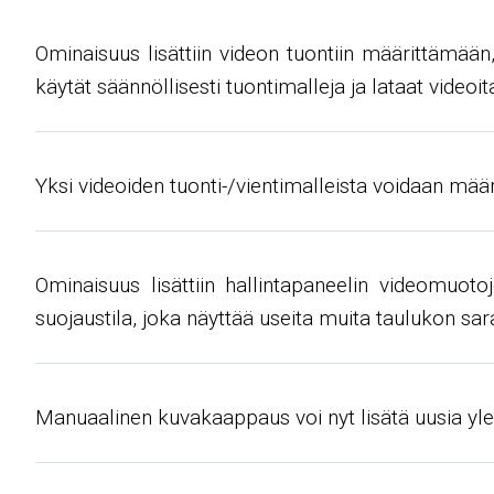
Ominaisuus lisättiin videon tuontiin määrittämään
käytät säännöllisesti tuontimalleja ja lataat videoi
Yksi videoiden tuonti-/vientimalleista voidaan määri
Ominaisuus lisättiin hallintapaneelin videomuoto
suojaustila, joka näyttää useita muita taulukon s
Manuaalinen kuvakaappaus voi nyt lisätä uusia yl