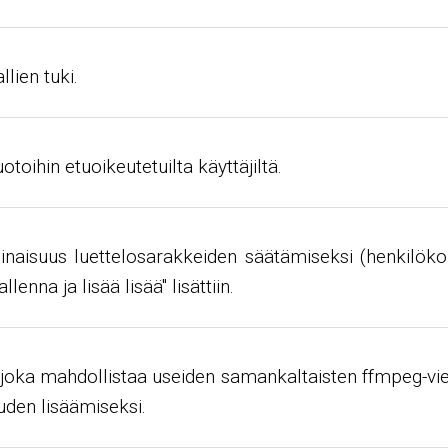
lien tuki.
toihin etuoikeutetuilta käyttäjiltä.
inaisuus luettelosarakkeiden säätämiseksi (henkilöko
enna ja lisää lisää" lisättiin.
 joka mahdollistaa useiden samankaltaisten ffmpeg-vie
den lisäämiseksi.