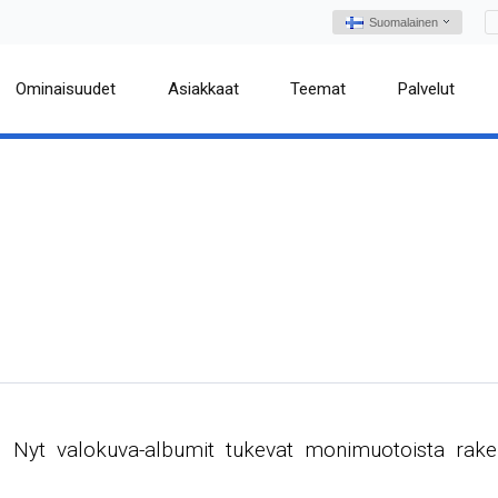
Suomalainen
Ominaisuudet
Asiakkaat
Teemat
Palvelut
n. Nyt valokuva-albumit tukevat monimuotoista raken