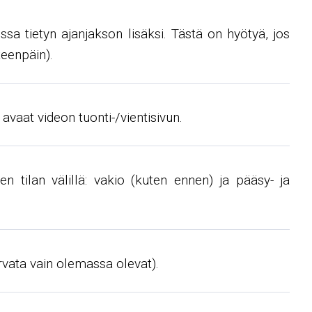
sa tietyn ajanjakson lisäksi. Tästä on hyötyä, jos
teenpäin).
 avaat videon tuonti-/vientisivun.
n tilan välillä: vakio (kuten ennen) ja pääsy- ja
vata vain olemassa olevat).