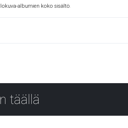
alokuva-albumien koko sisältö.
n täällä