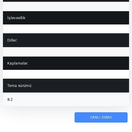
İşlevsellik:
Diller:
Kaplamalar:
Tema sürümü:
8.2
CANLI DEMO