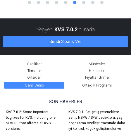
Yepyeni
KVS 7.0.2
burada
Şimdi Sipariş Ver
Özellikler
Müşteriler
Temalar
Hizmetler
Ortaklar
Fiyatlandırma
Canlı Demo
Ortaklık Programı
SON HABERLER
KVS 7.0.2: Some important
KVS 7.0.1: Gelişmiş yeteneklere
bugfixes for KVS, including one
sahip NSFW / SFW dedektörü, yaş
SEVERE that affects all KVS
doğrulama özelleştirmesinde daha
versions.
iyi kontrol, küçük geliştirmeler ve