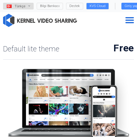
Bilgi Bankası
Destek
KVS Cloud
Giriş y
Türkçe
Free
Default lite theme