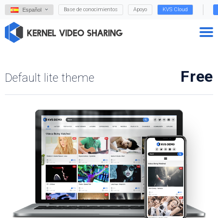
Base de conocimientos
Apoyo
KVS Cloud
Español
Free
Default lite theme