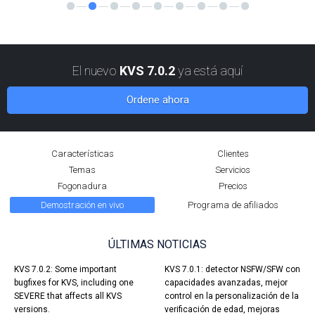
El nuevo
KVS 7.0.2
ya está aquí
Ordene ahora
Características
Clientes
Temas
Servicios
Fogonadura
Precios
Demostración en vivo
Programa de afiliados
ÚLTIMAS NOTICIAS
KVS 7.0.2: Some important
KVS 7.0.1: detector NSFW/SFW con
bugfixes for KVS, including one
capacidades avanzadas, mejor
SEVERE that affects all KVS
control en la personalización de la
versions.
verificación de edad, mejoras