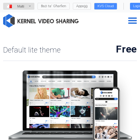
Bażi ta' Għarfien
Appoġġ
KVS Cloud
Logi
Malti
Free
Default lite theme