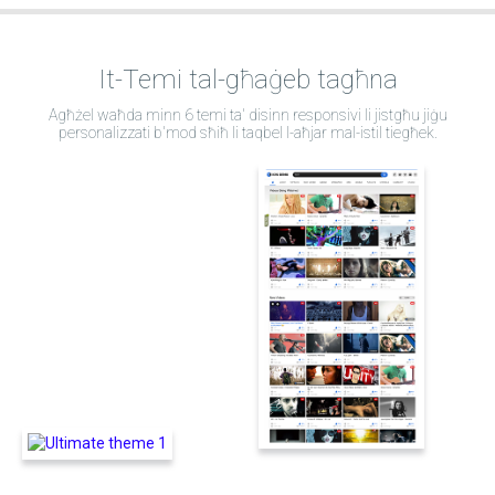
It-Temi tal-għaġeb tagħna
Agħżel waħda minn 6 temi ta' disinn responsivi li jistgħu jiġu
personalizzati b'mod sħiħ li taqbel l-aħjar mal-istil tiegħek.