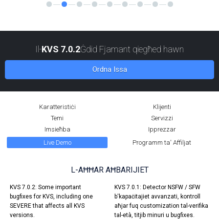
Il-
KVS 7.0.2
Ġdid Fjamant qiegħed hawn
Ordna Issa
Karatteristiċi
Klijenti
Temi
Servizzi
Imsieħba
Ipprezzar
Live Demo
Programm ta' Affiljat
L-AĦĦAR AĦBARIJIET
KVS 7.0.2: Some important
KVS 7.0.1: Detector NSFW / SFW
bugfixes for KVS, including one
b'kapaċitajiet avvanzati, kontroll
SEVERE that affects all KVS
aħjar fuq customization tal-verifika
versions.
tal-età, titjib minuri u bugfixes.