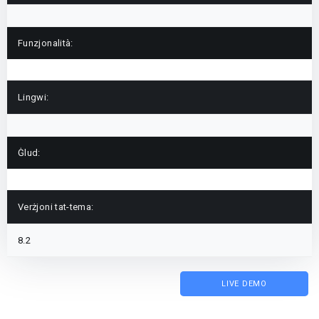
Funzjonalità:
Lingwi:
Ġlud:
Verżjoni tat-tema:
8.2
LIVE DEMO