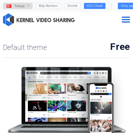
Bilgi Bankası
Destek
KVS Cloud
Giriş y
Türkçe
Free
Default theme