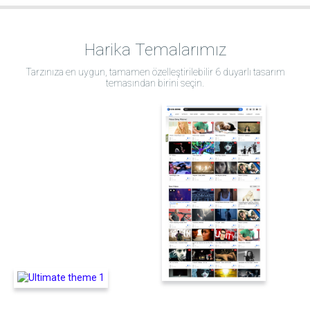
Harika Temalarımız
Tarzınıza en uygun, tamamen özelleştirilebilir 6 duyarlı tasarım
temasından birini seçin.