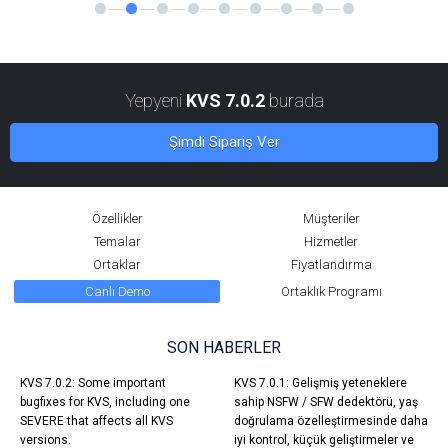
Yepyeni
KVS 7.0.2
burada
Şimdi Sipariş Ver
Özellikler
Müşteriler
Temalar
Hizmetler
Ortaklar
Fiyatlandırma
Canlı Demo
Ortaklık Programı
SON HABERLER
KVS 7.0.2: Some important
KVS 7.0.1: Gelişmiş yeteneklere
bugfixes for KVS, including one
sahip NSFW / SFW dedektörü, yaş
SEVERE that affects all KVS
doğrulama özelleştirmesinde daha
versions.
iyi kontrol, küçük geliştirmeler ve