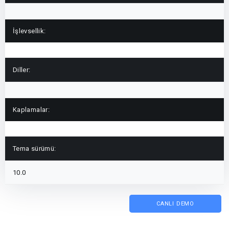
İşlevsellik:
Diller:
Kaplamalar:
Tema sürümü:
10.0
CANLI DEMO