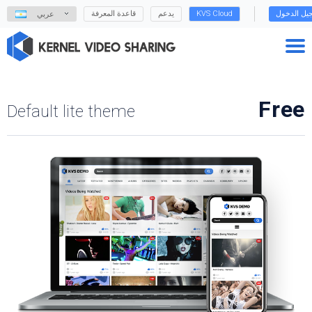
يل الدخول
KVS Cloud
يدعم
قاعدة المعرفة
عربي
Free
Default lite theme