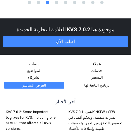
موجودة هنا
KVS 7.0.2
العلامة التجارية الجديدة
اطلب الآن
عملاء
سمات
خدمات
المواضيع
التسعير
الشركاء
برنامج التابعة لها
العرض المباشر
آخر الأخبار
KVS 7.0.1: كاشف NSFW / SFW
KVS 7.0.2: Some important
بقدرات متقدمة، وتحكم أفضل في
bugfixes for KVS, including one
تخصيص التحقق من العمر، وتحسينات
SEVERE that affects all KVS
طفيفة وإصلاحات للأخطاء.
versions.