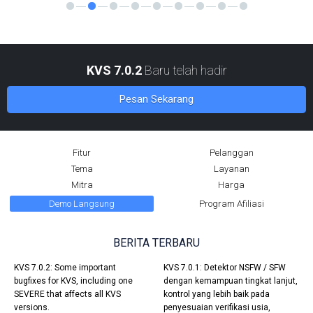
KVS 7.0.2
Baru telah hadir
Pesan Sekarang
Fitur
Pelanggan
Tema
Layanan
Mitra
Harga
Demo Langsung
Program Afiliasi
BERITA TERBARU
KVS 7.0.2: Some important
KVS 7.0.1: Detektor NSFW / SFW
bugfixes for KVS, including one
dengan kemampuan tingkat lanjut,
SEVERE that affects all KVS
kontrol yang lebih baik pada
versions.
penyesuaian verifikasi usia,