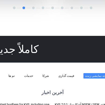
کاملاً جد
ه نمایشی زنده
قیمت گذاری
شرکا
خدمات
تم ها
آخرین اخبار
KVS 7.0.1: آشکارساز NSFW / SFW با قابلیت های پیشرفته،
tant bugfixes for KVS, including one