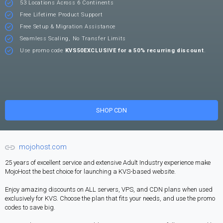
53 Locations Across 6 Continents
Free Lifetime Product Support
Free Setup & Migration Assistance
Seamless Scaling, No Transfer Limits
Use promo code
KVS50EXCLUSIVE for a 50% recurring discount
.
SHOP CDN
mojohost.com
25 years of excellent service and extensive Adult Industry experience make
MojoHost the best choice for launching a KVS-based website.
Enjoy amazing discounts on ALL servers, VPS, and CDN plans when used
exclusively for KVS. Choose the plan that fits your needs, and use the promo
codes to save big.