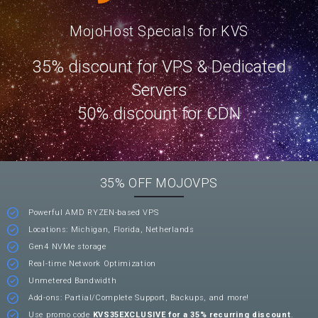
MojoHost Specials for KVS
35% discount for VPS & Dedicated
Servers
50% discount for CDN
35% OFF MOJOVPS
Powerful AMD RYZEN-based VPS
Locations: Michigan, Florida, Netherlands
Gen4 NVMe storage
Real-time Network Optimization
Unmetered Bandwidth
Add-ons: Partial/Complete Support, Backups, and more!
Use promo code
KVS35EXCLUSIVE for a 35% recurring discount
.