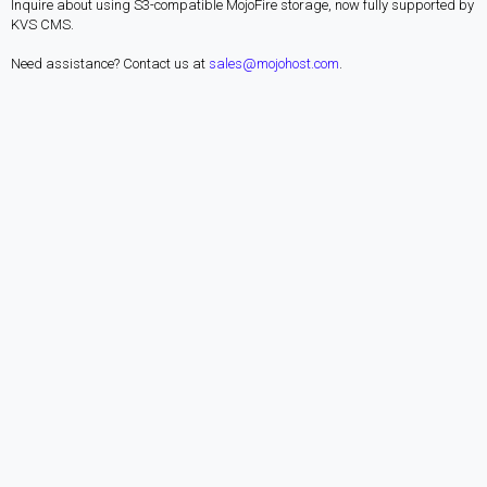
Inquire about using S3-compatible MojoFire storage, now fully supported by
KVS CMS.
Need assistance? Contact us at
sales@mojohost.com
.