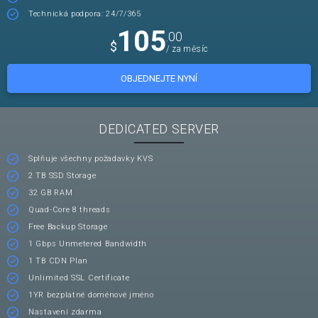
Technická podpora: 24/7/365
105
.00
$
/ za měsíc
OBJEDNEJTE NYNÍ
DEDICATED SERVER
Splňuje všechny požadavky KVS
2 TB SSD Storage
32 GB RAM
Quad-Core 8 threads
Free Backup Storage
1 Gbps Unmetered Bandwidth
1 TB CDN Plan
Unlimited SSL Certificate
1YR bezplatné doménové jméno
Nastavení zdarma