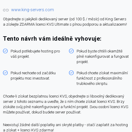
www.king-servers.com
Objednejte si jakýkoli dedikovaný server (od 100 $ / měsíc) od King Servers
a získejte ZDARMA licenci KVS Ultimate s plnou podporou a aktualizacemi!
Tento návrh vám ideálně vyhovuje:
Pokud potřebujete hosting pro
Pokud byste chtěli okamžitě
váš projekt.
plně nakonfigurovat a fungovat
projekt.
Pokud nechcete od začátku
Pokud chcete získat maximální
projektu moc investovat.
funkčnost z profesionálního
trubkového skriptu.
Chcete-li získat bezplatnou licenci KVS, objednejte si libovolný dedikovaný
server z tohoto seznamu a uveďte, že s ním chcete získat licenci KVS. Brzy
získáte svůj plně nakonfigurovaný a funkční projekt. Svou osobní licenci KVS
můžete používat, dokud budete server používat.
Neexistují žádné další poplatky ani skryté platby - stačí zaplatit za hosting
a získat + licenci KVS zdarma!