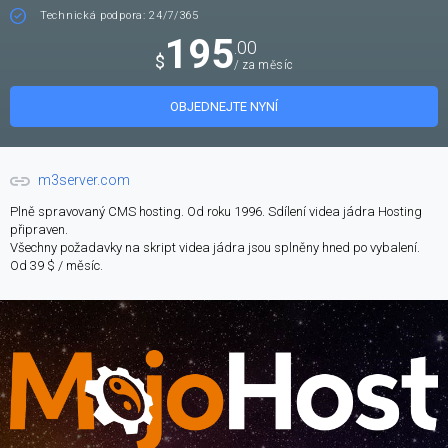
Technická podpora: 24/7/365
195
.00
$
/ za měsíc
OBJEDNEJTE NYNÍ
m3server.com
Plně spravovaný CMS hosting. Od roku 1996. Sdílení videa jádra Hosting
připraven.
Všechny požadavky na skript videa jádra jsou splněny hned po vybalení.
Od 39 $ / měsíc.