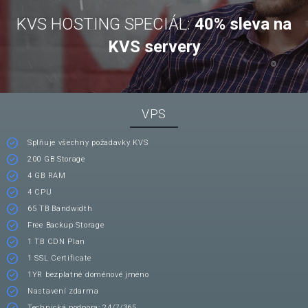
KVS HOSTING SPECIÁL:
40% sleva na
KVS servery
VPS
Splňuje všechny požadavky KVS
200 GB Storage
4 GB RAM
4 CPU
65 TB Bandwidth
Free Backup Storage
1 TB CDN Plan
1 SSL Certificate
1YR bezplatné doménové jméno
Nastavení zdarma
Technická podpora: 24/7/365