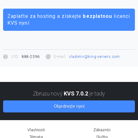
Zaplaťte za hosting a získejte
bezplatnou
licenci
KVS nyní
ICQ:
888-2596
E-mail:
vladimir@king-servers.com
Zbrusu nový
KVS 7.0.2
je tady
Objednejte nyní
Vlastnosti
Zákazníci
Témata
Služby