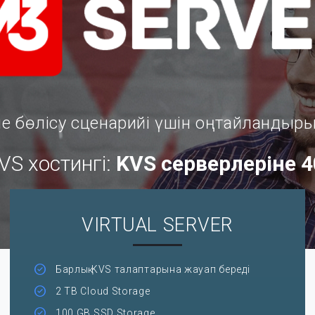
не бөлісу сценарийі үшін оңтайландыры
S хостингі:
KVS серверлеріне 4
VIRTUAL SERVER
Барлық KVS талаптарына жауап береді
2 TB Cloud Storage
100 GB SSD Storage