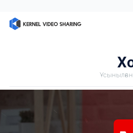
Х
Ұсынылған