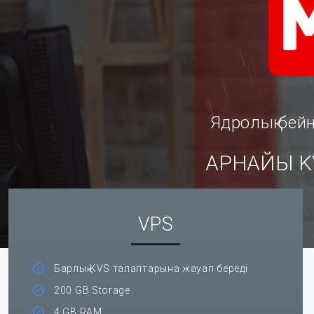
Ядролық бей
АРНАЙЫ KV
VPS
Барлық KVS талаптарына жауап береді
200 GB Storage
4 GB RAM