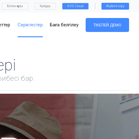
Білім қоры
Қолдау
KVS Cloud
Жүйеге кіру
ттер
Серіктестер
Баға белгілеу
ТІКЕЛЕЙ ДЕМО
рі
ибесі бар.