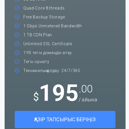
Quad-Core 8 threads
Free Backup Storage
1 Gbps Unmetered Bandwidth
1 TB CDN Plan
Unlimited SSL Certificate
1YR тегін домендік атау
Тегін орнату
Техникалық қолдау: 24/7/365
195
.00
$
/ айына
ҚАЗІР ТАПСЫРЫС БЕРІҢІЗ