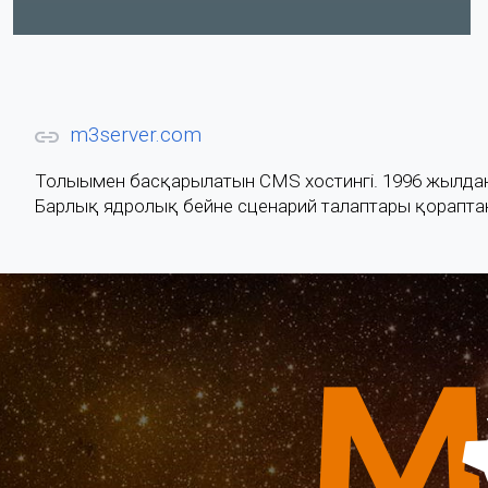
m3server.com
Толығымен басқарылатын CMS хостингі. 1996 жылдан 
Барлық ядролық бейне сценарий талаптары қораптан