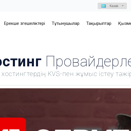
Kазаk
Ерекше өзгешеліктері
Тұтынушылар
Тақырыптар
Қызме
остинг
Провайдерле
 хостингтердің KVS-пен жұмыс істеу тәжір