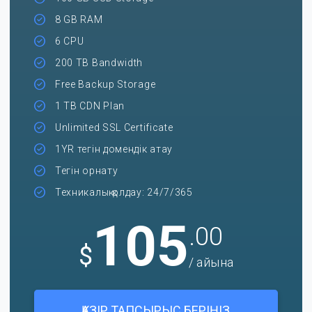
8 GB RAM
6 CPU
200 TB Bandwidth
Free Backup Storage
1 TB CDN Plan
Unlimited SSL Certificate
1YR тегін домендік атау
Тегін орнату
Техникалық қолдау: 24/7/365
105
.00
$
/ айына
ҚАЗІР ТАПСЫРЫС БЕРІҢІЗ