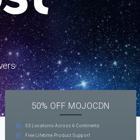
vers
50% OFF MOJOCDN
53 Locations Across 6 Continents
Free Lifetime Product Support