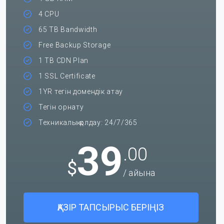
4 CPU
65 TB Bandwidth
Free Backup Storage
1 TB CDN Plan
1 SSL Certificate
1YR тегін домендік атау
Тегін орнату
Техникалық қолдау: 24/7/365
39
.00
$
/ айына
ҚАЗІР ТАПСЫРЫС БЕРІҢІЗ