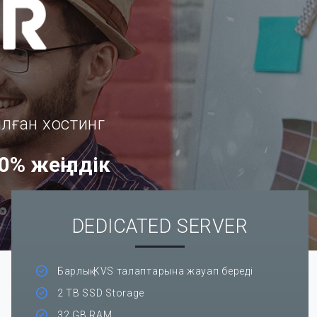
лған хостинг
0% жеңілдік
DEDICATED SERVER
Барлық KVS талаптарына жауап береді
2 TB SSD Storage
32 GB RAM