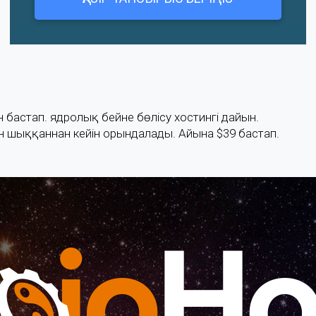
бастап. ядролық бейне бөлісу хостингі дайын.
 шыққаннан кейін орындалады. Айына $39 бастап.