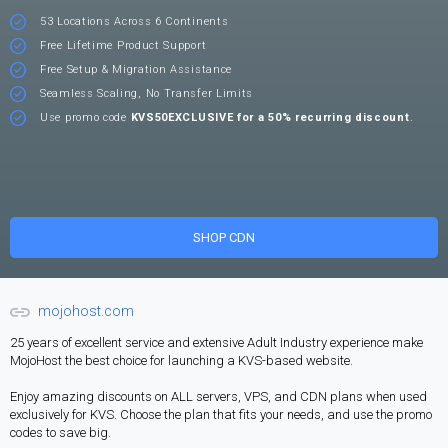
53 Locations Across 6 Continents
Free Lifetime Product Support
Free Setup & Migration Assistance
Seamless Scaling, No Transfer Limits
Use promo code
KVS50EXCLUSIVE for a 50% recurring discount
.
SHOP CDN
mojohost.com
25 years of excellent service and extensive Adult Industry experience make
MojoHost the best choice for launching a KVS-based website.
Enjoy amazing discounts on ALL servers, VPS, and CDN plans when used
exclusively for KVS. Choose the plan that fits your needs, and use the promo
codes to save big.