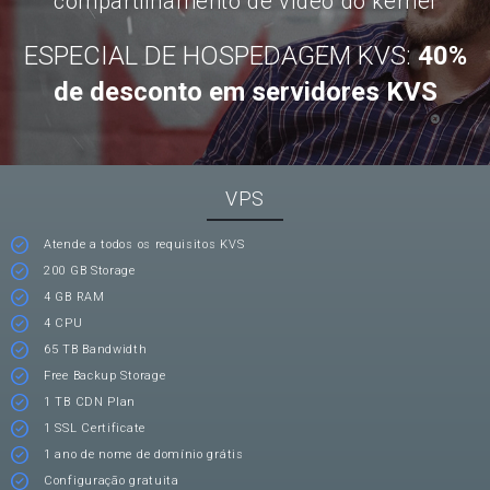
compartilhamento de vídeo do kernel
ESPECIAL DE HOSPEDAGEM KVS:
40%
de desconto em servidores KVS
VPS
Atende a todos os requisitos KVS
200 GB Storage
4 GB RAM
4 CPU
65 TB Bandwidth
Free Backup Storage
1 TB CDN Plan
1 SSL Certificate
1 ano de nome de domínio grátis
Configuração gratuita