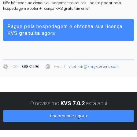
Não há taxas adicionais ou pagamentos ocultos - basta pagar pela
hospedagem e obter + licença KVS gratuitamente!
Pague pela hospedagem e obtenha sua licença
KVS
gratuita
agora
ICQ:
888-2596
E-mail:
vladimir@king-servers.com
O novíssimo
KVS 7.0.2
está aqui
Encomende agora