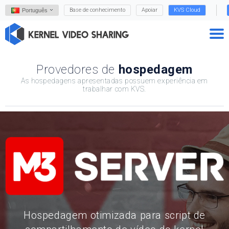
Base de conhecimento
Apoiar
KVS Cloud
Português
Provedores de
hospedagem
As hospedagens apresentadas possuem experiência em
trabalhar com KVS.
Hospedagem otimizada para script de