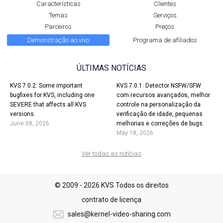
Características
Clientes
Temas
Serviços
Parceiros
Preços
Demonstração ao vivo
Programa de afiliados
ÚLTIMAS NOTÍCIAS
KVS 7.0.2: Some important
KVS 7.0.1: Detector NSFW/SFW
bugfixes for KVS, including one
com recursos avançados, melhor
SEVERE that affects all KVS
controle na personalização da
versions.
verificação de idade, pequenas
June 08, 2026
melhorias e correções de bugs.
May 18, 2026
Ver todas as notícias
© 2009 - 2026 KVS Todos os direitos
contrato de licença
sales@kernel-video-sharing.com