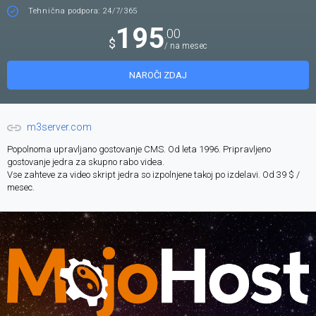
Tehnična podpora: 24/7/365
195
.00
$
/ na mesec
NAROČI ZDAJ
m3server.com
Popolnoma upravljano gostovanje CMS. Od leta 1996. Pripravljeno
gostovanje jedra za skupno rabo videa.
Vse zahteve za video skript jedra so izpolnjene takoj po izdelavi. Od 39 $ /
mesec.