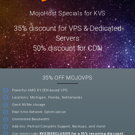
MojoHost Specials for KVS
35% discount for VPS & Dedicated
Servers
50% discount for CDN
35% OFF MOJOVPS
Powerful AMD RYZEN-based VPS
Locations: Michigan, Florida, Netherlands
Gen4 NVMe storage
Real-time Network Optimization
Unmetered Bandwidth
Add-ons: Partial/Complete Support, Backups, and more!
Use promo code
KVS35EXCLUSIVE for a 35% recurring discount
.