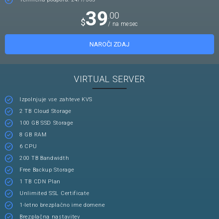
39
.00
$
/ na mesec
NAROČI ZDAJ
VIRTUAL SERVER
Izpolnjuje vse zahteve KVS
2 TB Cloud Storage
100 GB SSD Storage
8 GB RAM
6 CPU
200 TB Bandwidth
Free Backup Storage
1 TB CDN Plan
Unlimited SSL Certificate
1-letno brezplačno ime domene
Brezplačna nastavitev