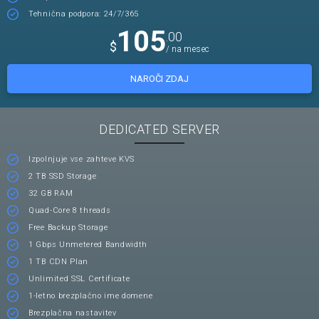
Tehnična podpora: 24/7/365
105
.00
$
/ na mesec
NAROČI ZDAJ
DEDICATED SERVER
Izpolnjuje vse zahteve KVS
2 TB SSD Storage
32 GB RAM
Quad-Core 8 threads
Free Backup Storage
1 Gbps Unmetered Bandwidth
1 TB CDN Plan
Unlimited SSL Certificate
1-letno brezplačno ime domene
Brezplačna nastavitev