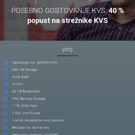
POSEBNO GOSTOVANJE KVS:
40 %
popust na strežnike KVS
VPS
Izpolnjuje vse zahteve KVS
200 GB Storage
4 GB RAM
4 CPU
65 TB Bandwidth
Free Backup Storage
1 TB CDN Plan
1 SSL Certificate
1-letno brezplačno ime domene
Brezplačna nastavitev
Tehnična podpora: 24/7/365