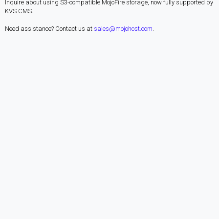
Inquire about using S3-compatible MojoFire storage, now fully supported by
KVS CMS.
Need assistance? Contact us at
sales@mojohost.com
.