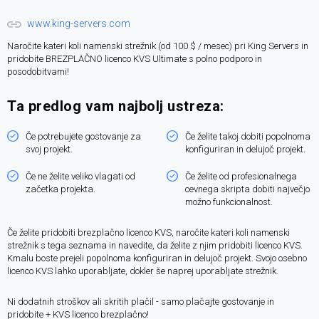
www.king-servers.com
Naročite kateri koli namenski strežnik (od 100 $ / mesec) pri King Servers in
pridobite BREZPLAČNO licenco KVS Ultimate s polno podporo in
posodobitvami!
Ta predlog vam najbolj ustreza:
Če potrebujete gostovanje za
Če želite takoj dobiti popolnoma
svoj projekt.
konfiguriran in delujoč projekt.
Če ne želite veliko vlagati od
Če želite od profesionalnega
začetka projekta.
cevnega skripta dobiti največjo
možno funkcionalnost.
Če želite pridobiti brezplačno licenco KVS, naročite kateri koli namenski
strežnik s tega seznama in navedite, da želite z njim pridobiti licenco KVS.
Kmalu boste prejeli popolnoma konfiguriran in delujoč projekt. Svojo osebno
licenco KVS lahko uporabljate, dokler še naprej uporabljate strežnik.
Ni dodatnih stroškov ali skritih plačil - samo plačajte gostovanje in
pridobite + KVS licenco brezplačno!