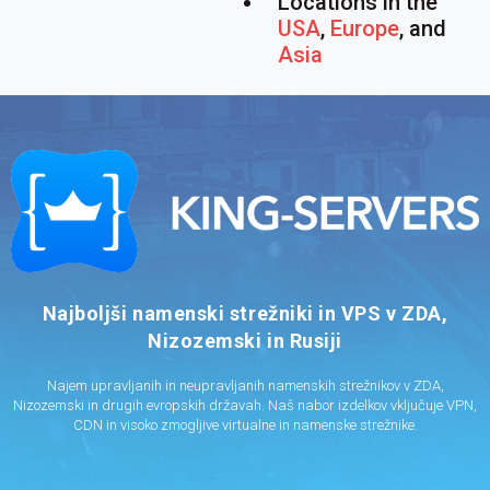
Locations in the
USA
,
Europe
, and
Asia
Najboljši namenski strežniki in VPS v ZDA,
Nizozemski in Rusiji
Najem upravljanih in neupravljanih namenskih strežnikov v ZDA,
Nizozemski in drugih evropskih državah. Naš nabor izdelkov vključuje VPN,
CDN in visoko zmogljive virtualne in namenske strežnike.