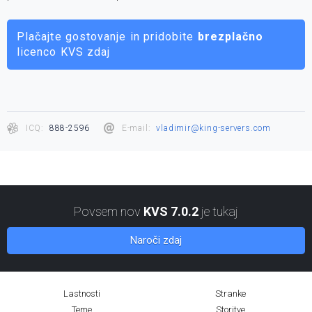
Plačajte gostovanje in pridobite
brezplačno
licenco KVS zdaj
ICQ:
888-2596
E-mail:
vladimir@king-servers.com
Povsem nov
KVS 7.0.2
je tukaj
Naroči zdaj
Lastnosti
Stranke
Teme
Storitve