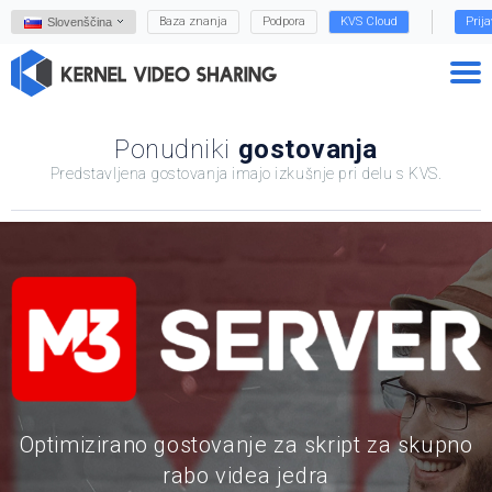
Baza znanja
Podpora
KVS Cloud
Prij
Slovenščina
Ponudniki
gostovanja
Predstavljena gostovanja imajo izkušnje pri delu s KVS.
Optimizirano gostovanje za skript za skupno
rabo videa jedra