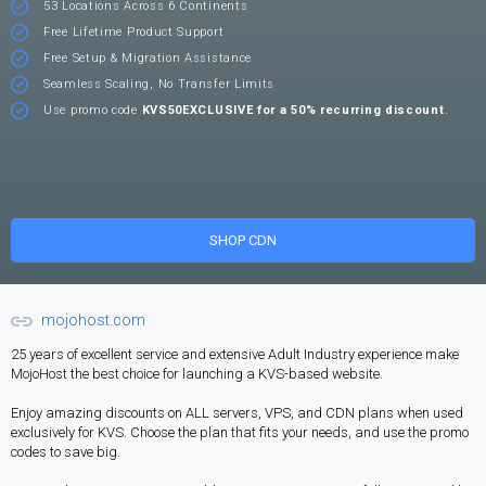
53 Locations Across 6 Continents
Free Lifetime Product Support
Free Setup & Migration Assistance
Seamless Scaling, No Transfer Limits
Use promo code
KVS50EXCLUSIVE for a 50% recurring discount
.
SHOP CDN
mojohost.com
25 years of excellent service and extensive Adult Industry experience make
MojoHost the best choice for launching a KVS-based website.
Enjoy amazing discounts on ALL servers, VPS, and CDN plans when used
exclusively for KVS. Choose the plan that fits your needs, and use the promo
codes to save big.