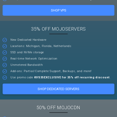
SHOP VPS
35% OFF MOJOSERVERS
New Dedicated Hardware
Locations: Michigan, Florida, Netherlands
SSD and NVMe storage
Real-time Network Optimization
Unmetered Bandwidth
Add-ons: Partial/Complete Support, Backups, and more!
Use promo code
KVS35EXCLUSIVE for 35% off recurring discount
.
SHOP DEDICATED SERVERS
50% OFF MOJOCDN