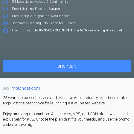
53 Locations Across 6 Continents
Free Lifetime Product Support
Free Setup & Migration Assistance
Seamless Scaling, No Transfer Limits
Use promo code
KVS50EXCLUSIVE for a 50% recurring discount
.
SHOP CDN
mojohost.com
25 years of excellent service and extensive Adult Industry experience make
MojoHost the best choice for launching a KVS-based website.
Enjoy amazing discounts on ALL servers, VPS, and CDN plans when used
exclusively for KVS. Choose the plan that fits your needs, and use the promo
codes to save big.