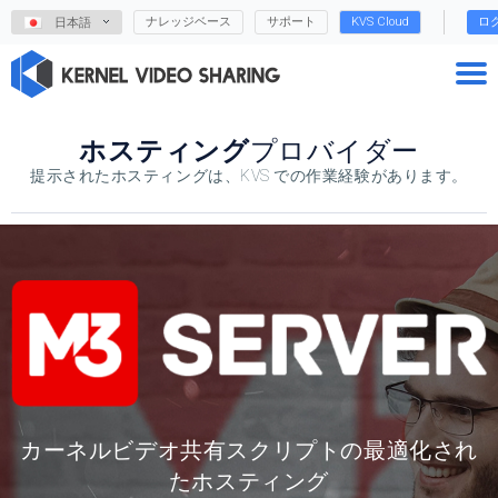
ナレッジベース
サポート
KVS Cloud
ロ
日本語
ホスティング
プロバイダー
提示されたホスティングは、KVS での作業経験があります。
カーネルビデオ共有スクリプトの最適化され
たホスティング