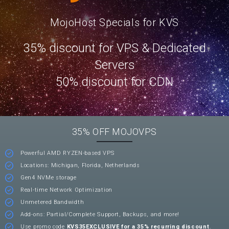
MojoHost Specials for KVS
35% discount for VPS & Dedicated
Servers
50% discount for CDN
35% OFF MOJOVPS
Powerful AMD RYZEN-based VPS
Locations: Michigan, Florida, Netherlands
Gen4 NVMe storage
Real-time Network Optimization
Unmetered Bandwidth
Add-ons: Partial/Complete Support, Backups, and more!
Use promo code
KVS35EXCLUSIVE for a 35% recurring discount
.