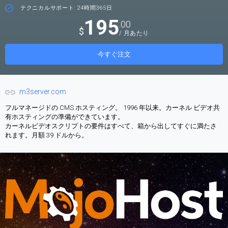
テクニカルサポート: 24時間365日
195
.00
$
/ 月あたり
今すぐ注文
m3server.com
フルマネージドの CMS ホスティング。 1996 年以来。カーネル ビデオ共
有ホスティングの準備ができています。
カーネルビデオスクリプトの要件はすべて、箱から出してすぐに満たさ
れます。月額 39 ドルから。