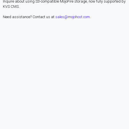
Inquire about using S3-compatible MojoFire storage, now fully supported by
KVS CMS.
Need assistance? Contact us at
sales@mojohost.com
.