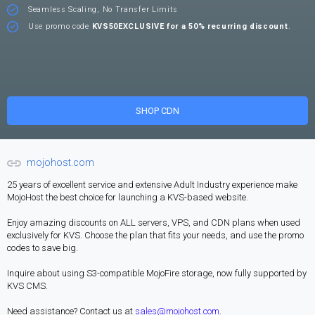
Seamless Scaling, No Transfer Limits
Use promo code
KVS50EXCLUSIVE for a 50% recurring discount
.
SHOP CDN
mojohost.com
25 years of excellent service and extensive Adult Industry experience make
MojoHost the best choice for launching a KVS-based website.
Enjoy amazing discounts on ALL servers, VPS, and CDN plans when used
exclusively for KVS. Choose the plan that fits your needs, and use the promo
codes to save big.
Inquire about using S3-compatible MojoFire storage, now fully supported by
KVS CMS.
Need assistance? Contact us at
sales@mojohost.com
.