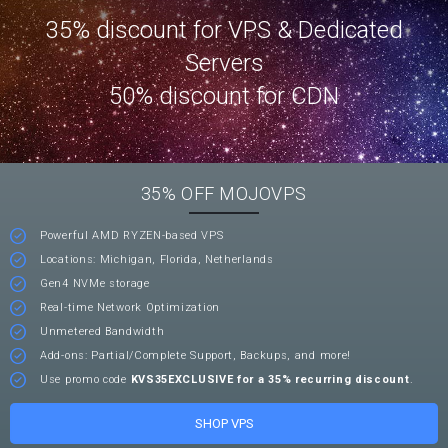
35% discount for VPS & Dedicated
Servers
50% discount for CDN
35% OFF MOJOVPS
Powerful AMD RYZEN-based VPS
Locations: Michigan, Florida, Netherlands
Gen4 NVMe storage
Real-time Network Optimization
Unmetered Bandwidth
Add-ons: Partial/Complete Support, Backups, and more!
Use promo code
KVS35EXCLUSIVE for a 35% recurring discount
.
SHOP VPS