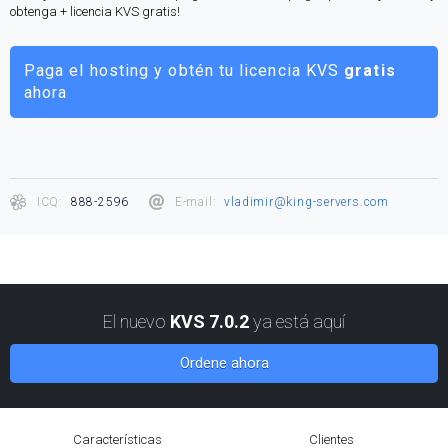
obtenga + licencia KVS gratis!
Paga el hosting y obtén tu licencia KVS
gratis
ahora
ICQ:
888-2596
E-mail:
vladimir@king-servers.com
El nuevo
KVS 7.0.2
ya está aquí
Ordene ahora
Características
Clientes