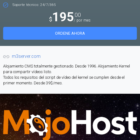
Soporte técnico: 24/7/365
195
.00
$
/ por mes
ORDENE AHORA
m3server.com
Alojamiento CMS totalmente gestionado. Desde 1996. Alojamiento Kernel
para compartir vídeos listo.
Todos los requisitos del script de vídeo del kernel se cumplen desde el
primer momento. Desde 39$/mes.