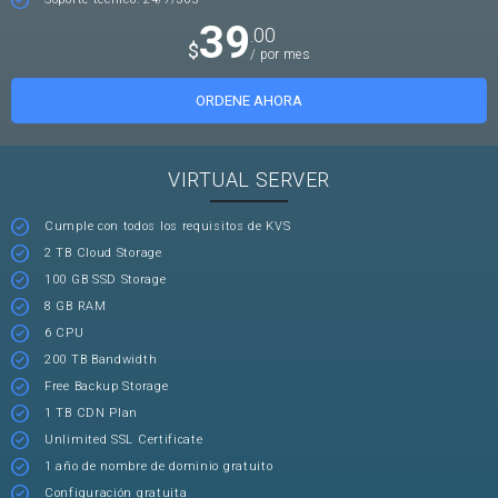
39
.00
$
/ por mes
ORDENE AHORA
VIRTUAL SERVER
Cumple con todos los requisitos de KVS
2 TB Cloud Storage
100 GB SSD Storage
8 GB RAM
6 CPU
200 TB Bandwidth
Free Backup Storage
1 TB CDN Plan
Unlimited SSL Certificate
1 año de nombre de dominio gratuito
Configuración gratuita