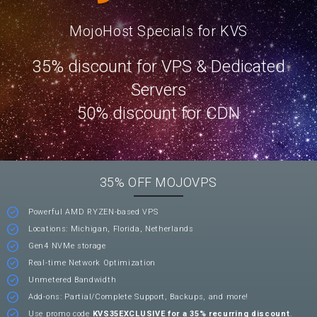
MojoHost Specials for KVS
35% discount for VPS & Dedicated
Servers
50% discount for CDN
35% OFF MOJOVPS
Powerful AMD RYZEN-based VPS
Locations: Michigan, Florida, Netherlands
Gen4 NVMe storage
Real-time Network Optimization
Unmetered Bandwidth
Add-ons: Partial/Complete Support, Backups, and more!
Use promo code
KVS35EXCLUSIVE for a 35% recurring discount
.