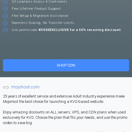
53 Locations Across 6 Continents
Free Lifetime Product Support
Free Setup & Migration Assistance
Seamless Scaling, No Transfer Limits
Use promo code
KVS50EXCLUSIVE for a 50% recurring discount
.
SHOP CDN
mojohost.com
25 years of excellent service and extensive Adult Industry experience make
MojoHost the best choice for launching a KVS-based website.
Enjoy amazing discounts on ALL servers, VPS, and CDN plans when used
exclusively for KVS. Choose the plan that fits your needs, and use the promo
codes to save big.