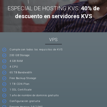
ESPECIAL DE HOSTING KVS:
40% de
descuento en servidores KVS
VPS
Cumple con todos los requisitos de KVS
200 GB Storage
4 GB RAM
4 CPU
65 TB Bandwidth
Free Backup Storage
1 TB CDN Plan
1 SSL Certificate
1 año de nombre de dominio gratuito
Configuración gratuita
Soporte técnico: 24/7/365