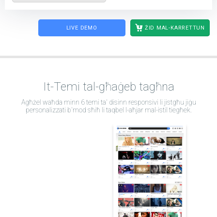
LIVE DEMO
ŻID MAL-KARRETTUN
It-Temi tal-għaġeb tagħna
Agħżel waħda minn 6 temi ta' disinn responsivi li jistgħu jiġu
personalizzati b'mod sħiħ li taqbel l-aħjar mal-istil tiegħek.