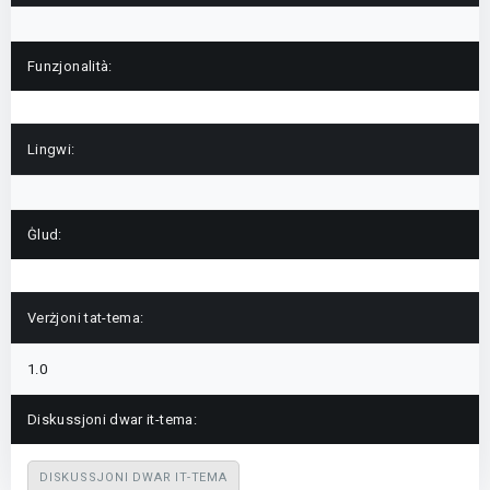
Funzjonalità:
Lingwi:
Ġlud:
Verżjoni tat-tema:
1.0
Diskussjoni dwar it-tema:
DISKUSSJONI DWAR IT-TEMA