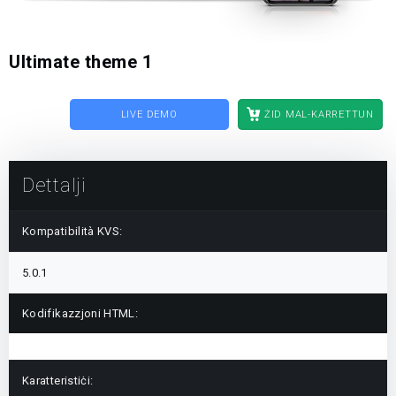
Ultimate theme 1
LIVE DEMO
ŻID MAL-KARRETTUN
Dettalji
Kompatibilità KVS:
5.0.1
Kodifikazzjoni HTML:
Karatteristiċi: