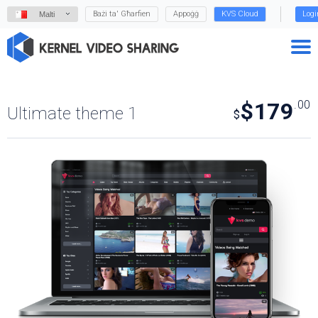
Bażi ta' Għarfien
Appoġġ
KVS Cloud
Logi
Malti
$179
.00
Ultimate theme 1
$