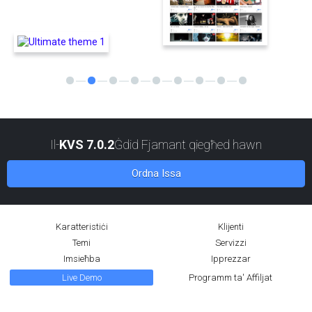
Il-
KVS 7.0.2
Ġdid Fjamant qiegħed hawn
Ordna Issa
Karatteristiċi
Klijenti
Temi
Servizzi
Imsieħba
Ipprezzar
Live Demo
Programm ta' Affiljat