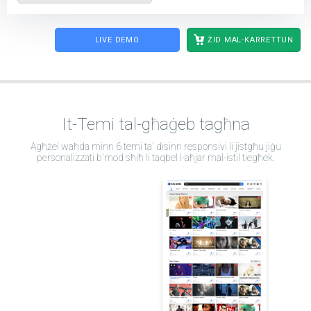
LIVE DEMO
ŻID MAL-KARRETTUN
It-Temi tal-għaġeb tagħna
Agħżel waħda minn 6 temi ta' disinn responsivi li jistgħu jiġu
personalizzati b'mod sħiħ li taqbel l-aħjar mal-istil tiegħek.