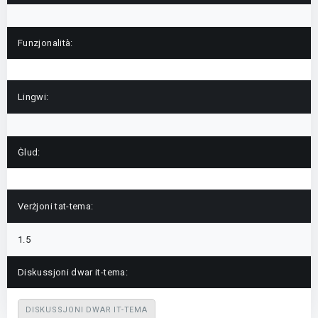
Funzjonalità:
Lingwi:
Ġlud:
Verżjoni tat-tema:
1.5
Diskussjoni dwar it-tema:
DISKUSSJONI DWAR IT-TEMA