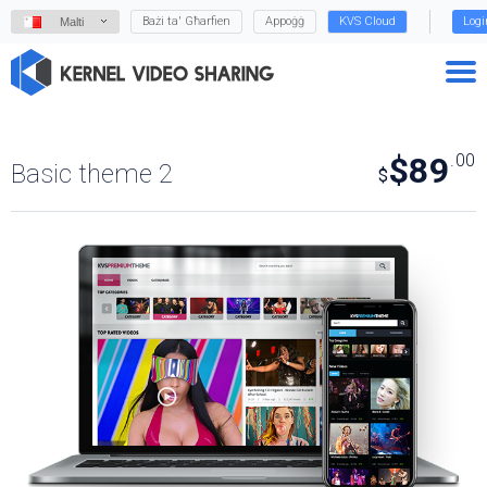
Bażi ta' Għarfien
Appoġġ
KVS Cloud
Logi
Malti
$89
.00
Basic theme 2
$