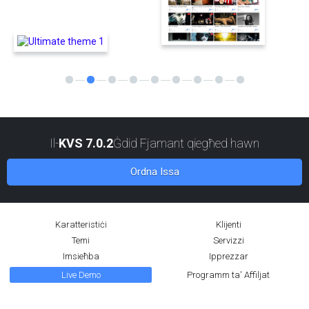
Il-
KVS 7.0.2
Ġdid Fjamant qiegħed hawn
Ordna Issa
Karatteristiċi
Klijenti
Temi
Servizzi
Imsieħba
Ipprezzar
Live Demo
Programm ta' Affiljat