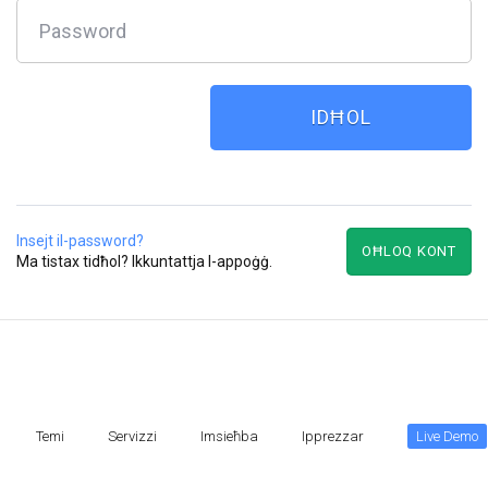
Insejt il-password?
OĦLOQ KONT
Ma tistax tidħol?
Ikkuntattja l-appoġġ.
Temi
Servizzi
Imsieħba
Ipprezzar
Live Demo