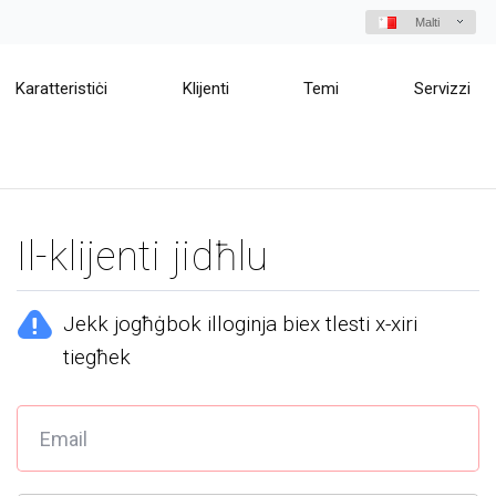
Malti
Karatteristiċi
Klijenti
Temi
Servizzi
Il-klijenti jidħlu
Jekk jogħġbok illoginja biex tlesti x-xiri
tiegħek