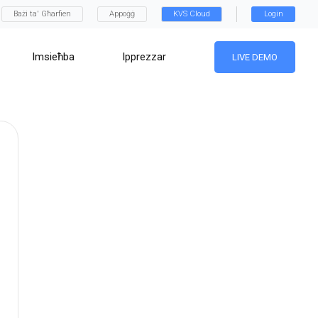
Bażi ta' Għarfien
Appoġġ
KVS Cloud
Login
Imsieħba
Ipprezzar
LIVE DEMO