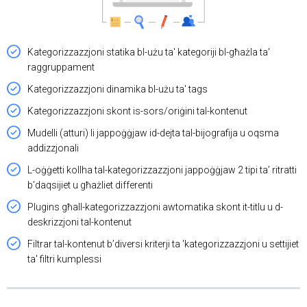
Kategorizzazzjoni statika bl-użu ta' kategoriji bl-għażla ta'
raggruppament
Kategorizzazzjoni dinamika bl-użu ta' tags
Kategorizzazzjoni skont is-sors/oriġini tal-kontenut
Mudelli (atturi) li jappoġġjaw id-dejta tal-bijografija u oqsma
addizzjonali
L-oġġetti kollha tal-kategorizzazzjoni jappoġġjaw 2 tipi ta’ ritratti
b’daqsijiet u għażliet differenti
Plugins għall-kategorizzazzjoni awtomatika skont it-titlu u d-
deskrizzjoni tal-kontenut
Filtrar tal-kontenut b’diversi kriterji ta 'kategorizzazzjoni u settijiet
ta' filtri kumplessi