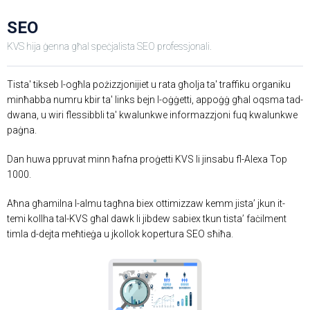
SEO
KVS hija ġenna għal speċjalista SEO professjonali.
Tista' tikseb l-ogħla pożizzjonijiet u rata għolja ta' traffiku organiku
minħabba numru kbir ta' links bejn l-oġġetti, appoġġ għal oqsma tad-
dwana, u wiri flessibbli ta' kwalunkwe informazzjoni fuq kwalunkwe
paġna.
Dan huwa ppruvat minn ħafna proġetti KVS li jinsabu fl-Alexa Top
1000.
Aħna għamilna l-almu tagħna biex ottimizzaw kemm jista’ jkun it-
temi kollha tal-KVS għal dawk li jibdew sabiex tkun tista’ faċilment
timla d-dejta meħtieġa u jkollok kopertura SEO sħiħa.