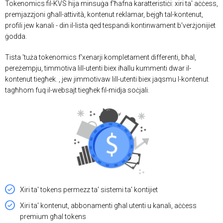
Tokenomics fil-KVS hija minsuġa f'ħafna karatteristiċi: xiri ta' aċċess,
premjazzjoni għall-attività, kontenut reklamar, bejgħ tal-kontenut,
profili jew kanali - din il-lista qed tespandi kontinwament b'verżjonijiet
ġodda.
Tista 'tuża tokenomics f'xenarji kompletament differenti, bħal,
pereżempju, timmotiva lill-utenti biex iħallu kummenti dwar il-
kontenut tiegħek. , jew jimmotivaw lill-utenti biex jaqsmu l-kontenut
tagħhom fuq il-websajt tiegħek fil-midja soċjali.
Xiri ta' tokens permezz ta' sistemi ta' kontijiet
Xiri ta' kontenut, abbonamenti għal utenti u kanali, aċċess
premium għal tokens