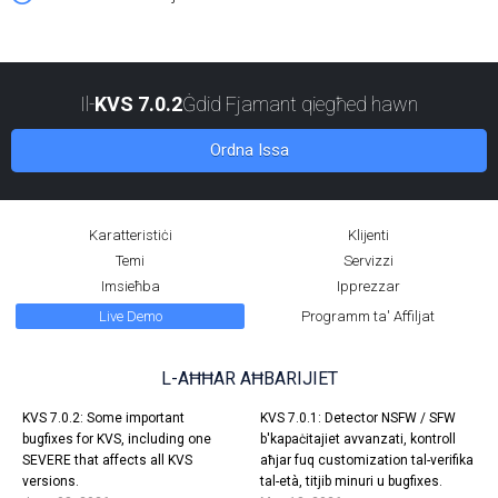
Il-
KVS 7.0.2
Ġdid Fjamant qiegħed hawn
Ordna Issa
Karatteristiċi
Klijenti
Temi
Servizzi
Imsieħba
Ipprezzar
Live Demo
Programm ta' Affiljat
L-AĦĦAR AĦBARIJIET
KVS 7.0.2: Some important
KVS 7.0.1: Detector NSFW / SFW
bugfixes for KVS, including one
b'kapaċitajiet avvanzati, kontroll
SEVERE that affects all KVS
aħjar fuq customization tal-verifika
versions.
tal-età, titjib minuri u bugfixes.