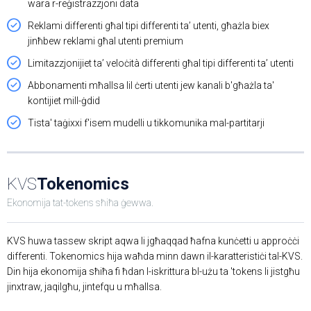
wara r-reġistrazzjoni data
Reklami differenti għal tipi differenti ta’ utenti, għażla biex
jinħbew reklami għal utenti premium
Limitazzjonijiet ta’ veloċità differenti għal tipi differenti ta’ utenti
Abbonamenti mħallsa lil ċerti utenti jew kanali b'għażla ta'
kontijiet mill-ġdid
Tista' taġixxi f'isem mudelli u tikkomunika mal-partitarji
KVS
Tokenomics
Ekonomija tat-tokens sħiħa ġewwa.
KVS huwa tassew skript aqwa li jgħaqqad ħafna kunċetti u approċċi
differenti. Tokenomics hija waħda minn dawn il-karatteristiċi tal-KVS.
Din hija ekonomija sħiħa fi ħdan l-iskrittura bl-użu ta 'tokens li jistgħu
jinxtraw, jaqilgħu, jintefqu u mħallsa.