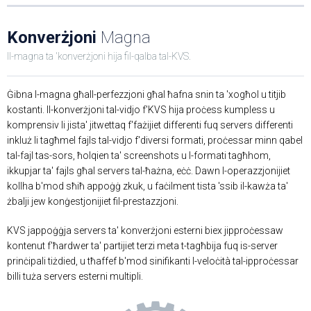
Konverżjoni
Magna
Il-magna ta 'konverżjoni hija fil-qalba tal-KVS.
Ġibna l-magna għall-perfezzjoni għal ħafna snin ta 'xogħol u titjib
kostanti. Il-konverżjoni tal-vidjo f'KVS hija proċess kumpless u
komprensiv li jista' jitwettaq f'fażijiet differenti fuq servers differenti
inkluż li tagħmel fajls tal-vidjo f'diversi formati, proċessar minn qabel
tal-fajl tas-sors, ħolqien ta' screenshots u l-formati tagħhom,
ikkupjar ta' fajls għal servers tal-ħażna, eċċ. Dawn l-operazzjonijiet
kollha b'mod sħiħ appoġġ zkuk, u faċilment tista 'ssib il-kawża ta'
żbalji jew konġestjonijiet fil-prestazzjoni.
KVS jappoġġja servers ta' konverżjoni esterni biex jipproċessaw
kontenut f'ħardwer ta' partijiet terzi meta t-tagħbija fuq is-server
prinċipali tiżdied, u tħaffef b'mod sinifikanti l-veloċità tal-ipproċessar
billi tuża servers esterni multipli.