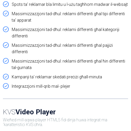
Spots ta' reklamar bla limitu u l-użu tagħhom madwar il-websajt
Massimizzazzjoni tad-dħul: reklami differenti għal tipi differenti
ta' apparat
Massimizzazzjoni tad-dħul: reklami differenti għal kategoriji
differenti
Massimizzazzjoni tad-dħul: reklami differenti għal pajjiżi
differenti
Massimizzazzjoni tad-dħul: reklami differenti għal ħin differenti
tal-ġurnata
Kampanji ta’ reklamar skedati preċiżi għall-minuta
Integrazzjoni mill-qrib mal- plejer
KVS
Video Player
Wieħed mill-aqwa player HTML5 fid-dinja huwa integrat ma
'karatteristiċi KVS oħra.