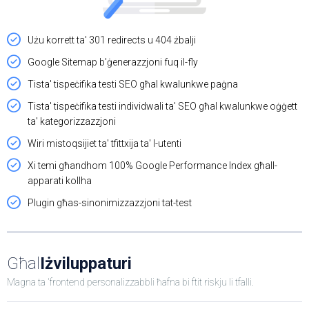
Użu korrett ta' 301 redirects u 404 żbalji
Google Sitemap b'ġenerazzjoni fuq il-fly
Tista' tispeċifika testi SEO għal kwalunkwe paġna
Tista' tispeċifika testi individwali ta' SEO għal kwalunkwe oġġett
ta' kategorizzazzjoni
Wiri mistoqsijiet ta' tfittxija ta' l-utenti
Xi temi għandhom 100% Google Performance Index għall-
apparati kollha
Plugin għas-sinonimizzazzjoni tat-test
Għal
Iżviluppaturi
Magna ta 'frontend personalizzabbli ħafna bi ftit riskju li tfalli.