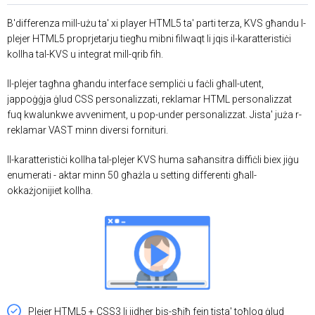
B'differenza mill-użu ta' xi player HTML5 ta' parti terza, KVS għandu l-
plejer HTML5 proprjetarju tiegħu mibni filwaqt li jqis il-karatteristiċi
kollha tal-KVS u integrat mill-qrib fih.
Il-plejer tagħna għandu interface sempliċi u faċli għall-utent,
jappoġġja ġlud CSS personalizzati, reklamar HTML personalizzat
fuq kwalunkwe avveniment, u pop-under personalizzat. Jista' juża r-
reklamar VAST minn diversi fornituri.
Il-karatteristiċi kollha tal-plejer KVS huma saħansitra diffiċli biex jiġu
enumerati - aktar minn 50 għażla u setting differenti għall-
okkażjonijiet kollha.
Plejer HTML5 + CSS3 li jidher bis-sħiħ fejn tista' toħloq ġlud