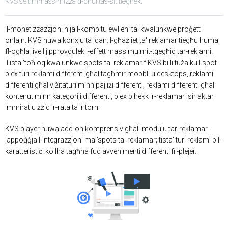
KVS se timmassimizza d-dħul tas-sit tiegħek.
Il-monetizzazzjoni hija l-kompitu ewlieni ta' kwalunkwe proġett
onlajn. KVS huwa konxju ta 'dan: l-għażliet ta' reklamar tiegħu huma
fl-ogħla livell jipprovdulek l-effett massimu mit-tqegħid tar-reklami.
Tista 'toħloq kwalunkwe spots ta' reklamar f'KVS billi tuża kull spot
biex turi reklami differenti għal tagħmir mobbli u desktops, reklami
differenti għal viżitaturi minn pajjiżi differenti, reklami differenti għal
kontenut minn kategoriji differenti, biex b'hekk ir-reklamar isir aktar
immirat u żżid ir-rata ta 'ritorn.
KVS player huwa add-on komprensiv għall-modulu tar-reklamar -
jappoġġja l-integrazzjoni ma 'spots ta' reklamar; tista' turi reklami bil-
karatteristiċi kollha tagħha fuq avvenimenti differenti fil-plejer.