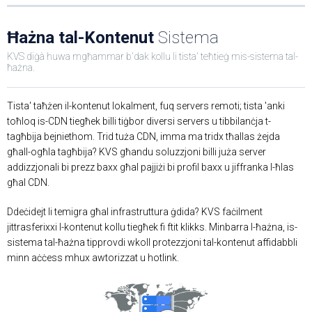
Ħażna tal-Kontenut
Sistema
KVS diġà huwa mgħammar b'dak kollu li tista' teħtieġ mis-sistema tal-
ħażna.
Tista' taħżen il-kontenut lokalment, fuq servers remoti; tista 'anki
toħloq is-CDN tiegħek billi tiġbor diversi servers u tibbilanċja t-
tagħbija bejniethom. Trid tuża CDN, imma ma tridx tħallas żejda
għall-ogħla tagħbija? KVS għandu soluzzjoni billi juża server
addizzjonali bi prezz baxx għal pajjiżi bi profil baxx u jiffranka l-ħlas
għal CDN.
Ddeċidejt li temigra għal infrastruttura ġdida? KVS faċilment
jittrasferixxi l-kontenut kollu tiegħek fi ftit klikks. Minbarra l-ħażna, is-
sistema tal-ħażna tipprovdi wkoll protezzjoni tal-kontenut affidabbli
minn aċċess mhux awtorizzat u hotlink.