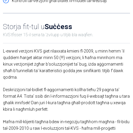
Kontroll tal-verżjoni għal bidliet fil-mudell tal-websajt
Storja fit-tul u
Suċċess
KVS tfisser 15-il sena ta 'żvilupp u titjib bla waqfien.
L-ewwel verżjoni KVS ġiet rilaxxata kmieni fl-2009, u minn hemm 'il
quddiem ħarġet aktar minn 50 (!!!) verżjoni, li ħafna minnhom ma
kinux verżjonijiet żgħar b'soluzzjonijiet ta' bug, iżda aġġornamenti
sħaħ b'tunnellati ta' karatteristiċi ġodda jew sinifikanti. titjib f'dawk
qodma.
Deskrizzjoni tal-bidliet fl-aġġornamenti kollha tieħu 29 paġna ta'
format A4. Tista' ssib din l-informazzjoni fuq il-websajt tagħna u tara
għalik innifsek! Dan juri l-kura tagħna għall-prodott tagħna u xewqa
kbira li nagħmluh perfett.
Ħafna mill-klijenti tagħna bdew in-negozju tagħhom magħna - fil-bidu
tal-2009-2010 u raw l-evoluzzjoni tal-KVS - ħafna mill-proġetti