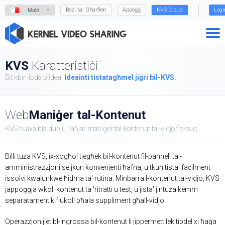
Bażi ta' Għarfien
Appoġġ
KVS Cloud
Logi
Malti
KVS
Karatteristiċi
Sit kbir jibda b'idea.
Idea
inti tista
tagħmel jiġri bil-KVS.
Web
Maniġer tal-Kontenut
KVS huwa bla dubju l-aħjar maniġer tal-kontenut tal-vidjo fis-suq.
Billi tuża KVS, ix-xogħol tiegħek bil-kontenut fil-pannell tal-
amministrazzjoni se jkun konvenjenti ħafna, u tkun tista' faċilment
issolvi kwalunkwe ħidma ta' rutina. Minbarra l-kontenut tal-vidjo, KVS
jappoġġja wkoll kontenut ta 'ritratti u test, u jista' jintuża kemm
separatament kif ukoll bħala suppliment għall-vidjo.
Operazzjonijiet bl-ingrossa bil-kontenut li jippermettilek tibdel xi ħaġa