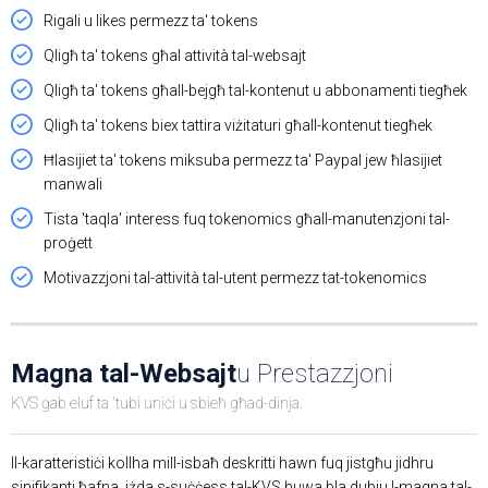
Rigali u likes permezz ta' tokens
Qligħ ta' tokens għal attività tal-websajt
Qligħ ta' tokens għall-bejgħ tal-kontenut u abbonamenti tiegħek
Qligħ ta' tokens biex tattira viżitaturi għall-kontenut tiegħek
Ħlasijiet ta' tokens miksuba permezz ta' Paypal jew ħlasijiet
manwali
Tista 'taqla' interess fuq tokenomics għall-manutenzjoni tal-
proġett
Motivazzjoni tal-attività tal-utent permezz tat-tokenomics
Magna tal-Websajt
u Prestazzjoni
KVS ġab eluf ta 'tubi uniċi u sbieħ għad-dinja.
Il-karatteristiċi kollha mill-isbaħ deskritti hawn fuq jistgħu jidhru
sinifikanti ħafna, iżda s-suċċess tal-KVS huwa bla dubju l-magna tal-