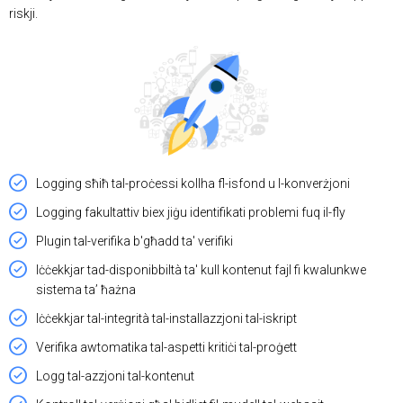
riskji.
Logging sħiħ tal-proċessi kollha fl-isfond u l-konverżjoni
Logging fakultattiv biex jiġu identifikati problemi fuq il-fly
Plugin tal-verifika b'għadd ta' verifiki
Iċċekkjar tad-disponibbiltà ta' kull kontenut fajl fi kwalunkwe
sistema ta’ ħażna
Iċċekkjar tal-integrità tal-installazzjoni tal-iskript
Verifika awtomatika tal-aspetti kritiċi tal-proġett
Logg tal-azzjoni tal-kontenut