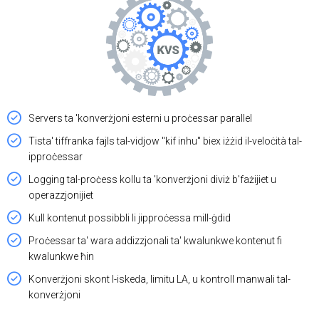
Servers ta 'konverżjoni esterni u proċessar parallel
Tista' tiffranka fajls tal-vidjow "kif inhu" biex iżżid il-veloċità tal-
ipproċessar
Logging tal-proċess kollu ta 'konverżjoni diviż b'fażijiet u
operazzjonijiet
Kull kontenut possibbli li jipproċessa mill-ġdid
Proċessar ta' wara addizzjonali ta' kwalunkwe kontenut fi
kwalunkwe ħin
Konverżjoni skont l-iskeda, limitu LA, u kontroll manwali tal-
konverżjoni