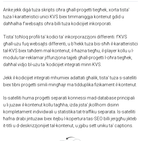
Anke jekk diġà tuża skripts oħra għall-proġetti tiegħek, xorta tista'
tuża l-karatteristiċi uniċi KVS biex timmaniġġja kontenut ġdid u
daħħalha f'websajts oħra billi tuża kodiċijiet inkorporati.
Tista' toħloq profili ta' kodiċi ta' inkorporazzjoni differenti. f'KVS
għall-użu fuq websajts differenti, u b'hekk tuża bis-sħiħ il-karatteristiċi
tal-KVS biex taħdem mal-kontenut, il-ħażna tiegħu, il-player kollu u l-
modulu tar-reklamar jiffunzjona tajjeb għall-proġetti l-oħra tiegħek,
daħħal vidjo bl-użu ta 'kodiċijiet integrati minn KVS.
Jekk il-kodiċijiet integrati mhumiex adattati għalik, tista' tuża s-satelliti
biex tibni proġetti simili mingħajr ma tidduplika fiżikament il-kontenut.
Is-satelliti huma proġetti separati konnessi mad-database prinċipali
u li jużaw il-kontenut kollu tagħha, iżda jista' jkollhom disinn
kompletament individwali u statistika tat-traffiku separata. Is-satelliti
ħafna drabi jintużaw biex itejbu l-kopertura tas-SEO billi jerġgħu jikteb
it-titli u d-deskrizzjonijiet tal-kontenut, u jġibu sett uniku ta' captions.