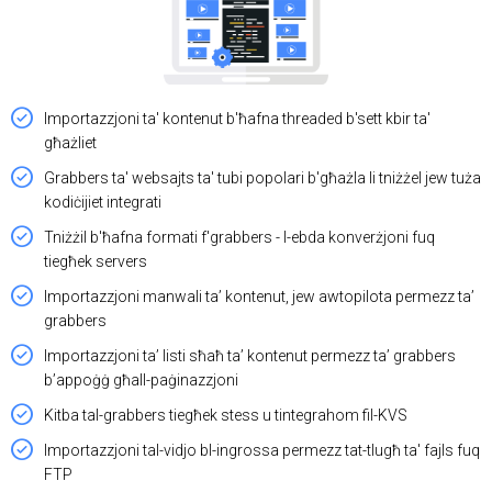
Importazzjoni ta' kontenut b'ħafna threaded b'sett kbir ta'
għażliet
Grabbers ta' websajts ta' tubi popolari b'għażla li tniżżel jew tuża
kodiċijiet integrati
Tniżżil b'ħafna formati f'grabbers - l-ebda konverżjoni fuq
tiegħek servers
Importazzjoni manwali ta’ kontenut, jew awtopilota permezz ta’
grabbers
Importazzjoni ta’ listi sħaħ ta’ kontenut permezz ta’ grabbers
b’appoġġ għall-paġinazzjoni
Kitba tal-grabbers tiegħek stess u tintegrahom fil-KVS
Importazzjoni tal-vidjo bl-ingrossa permezz tat-tlugħ ta' fajls fuq
FTP