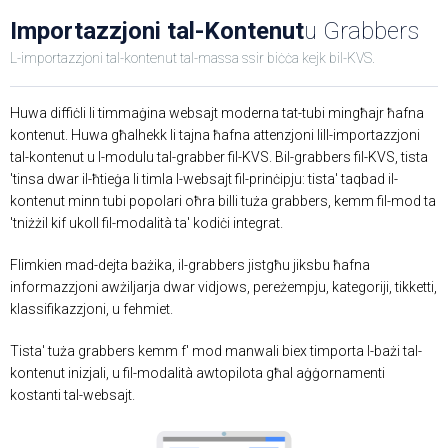
Importazzjoni tal-Kontenut
u Grabbers
L-importazzjoni tal-kontenut tal-massa ssir biċċa kejk bil-KVS.
Huwa diffiċli li timmaġina websajt moderna tat-tubi mingħajr ħafna
kontenut. Huwa għalhekk li tajna ħafna attenzjoni lill-importazzjoni
tal-kontenut u l-modulu tal-grabber fil-KVS. Bil-grabbers fil-KVS, tista
'tinsa dwar il-ħtieġa li timla l-websajt fil-prinċipju: tista' taqbad il-
kontenut minn tubi popolari oħra billi tuża grabbers, kemm fil-mod ta
'tniżżil kif ukoll fil-modalità ta' kodiċi integrat.
Flimkien mad-dejta bażika, il-grabbers jistgħu jiksbu ħafna
informazzjoni awżiljarja dwar vidjows, pereżempju, kategoriji, tikketti,
klassifikazzjoni, u fehmiet.
Tista' tuża grabbers kemm f' mod manwali biex timporta l-bażi tal-
kontenut inizjali, u fil-modalità awtopilota għal aġġornamenti
kostanti tal-websajt.