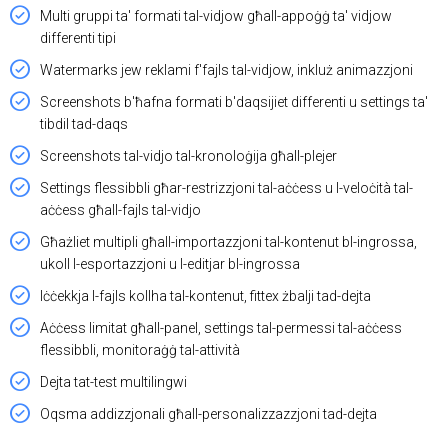
Multi gruppi ta' formati tal-vidjow għall-appoġġ ta' vidjow
differenti tipi
Watermarks jew reklami f'fajls tal-vidjow, inkluż animazzjoni
Screenshots b'ħafna formati b'daqsijiet differenti u settings ta'
tibdil tad-daqs
Screenshots tal-vidjo tal-kronoloġija għall-plejer
Settings flessibbli għar-restrizzjoni tal-aċċess u l-veloċità tal-
aċċess għall-fajls tal-vidjo
Għażliet multipli għall-importazzjoni tal-kontenut bl-ingrossa,
ukoll l-esportazzjoni u l-editjar bl-ingrossa
Iċċekkja l-fajls kollha tal-kontenut, fittex żbalji tad-dejta
Aċċess limitat għall-panel, settings tal-permessi tal-aċċess
flessibbli, monitoraġġ tal-attività
Dejta tat-test multilingwi
Oqsma addizzjonali għall-personalizzazzjoni tad-dejta