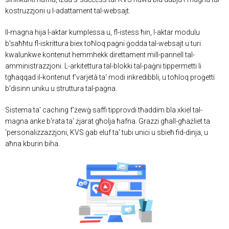
kostruzzjoni u l-adattament tal-websajt.
Il-magna hija l-aktar kumplessa u, fl-istess ħin, l-aktar modulu
b'saħħtu fl-iskrittura biex toħloq paġni ġodda tal-websajt u turi
kwalunkwe kontenut hemmhekk direttament mill-pannell tal-
amministrazzjoni. L-arkitettura tal-blokki tal-paġni tippermetti li
tgħaqqad il-kontenut f'varjetà ta' modi inkredibbli, u toħloq proġetti
b'disinn uniku u struttura tal-paġna.
Sistema ta' caching f'żewġ saffi tipprovdi tħaddim bla xkiel tal-
magna anke b'rata ta' żjarat għolja ħafna. Grazzi għall-għażliet ta
'personalizzazzjoni, KVS ġab eluf ta' tubi uniċi u sbieħ fid-dinja, u
aħna kburin biha.