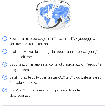
Kowds ta' inkorporazzjoni meħuda minn KVS jappoġġaw il-
karatteristiċi kollha tal-magna
Profili individwali ta' settings ta' kodiċi ta' inkorporazzjoni għal
oqsma differenti
Esportazzjoni manwali ta' kontenut u esportazzjoni feeds għal
proġetti oħra
Satelliti biex itejbu l-kopertura tas-SEO u joħolqu websajts uniċi
fuq data kondiviża
Tista' tagħti titoli u deskrizzjonijiet uniċi lill-kontenut u
tikkategorizzah