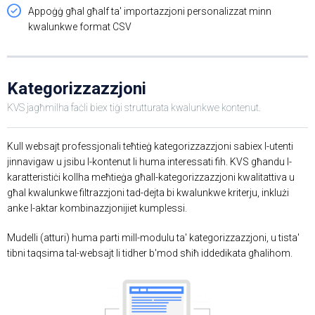
Appoġġ għal għalf ta' importazzjoni personalizzat minn
kwalunkwe format CSV
Kategorizzazzjoni
KVS jagħmilha faċli biex tiġi strutturata kwalunkwe kontenut.
Kull websajt professjonali teħtieġ kategorizzazzjoni sabiex l-utenti
jinnavigaw u jsibu l-kontenut li huma interessati fih. KVS għandu l-
karatteristiċi kollha meħtieġa għall-kategorizzazzjoni kwalitattiva u
għal kwalunkwe filtrazzjoni tad-dejta bi kwalunkwe kriterju, inklużi
anke l-aktar kombinazzjonijiet kumplessi.
Mudelli (atturi) huma parti mill-modulu ta' kategorizzazzjoni, u tista'
tibni taqsima tal-websajt li tidher b'mod sħiħ iddedikata għalihom.