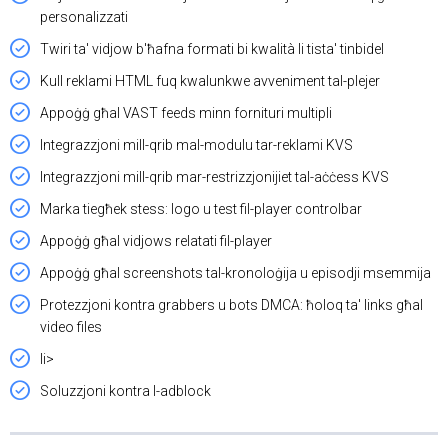
personalizzati
Twiri ta' vidjow b'ħafna formati bi kwalità li tista' tinbidel
Kull reklami HTML fuq kwalunkwe avveniment tal-plejer
Appoġġ għal VAST feeds minn fornituri multipli
Integrazzjoni mill-qrib mal-modulu tar-reklami KVS
Integrazzjoni mill-qrib mar-restrizzjonijiet tal-aċċess KVS
Marka tiegħek stess: logo u test fil-player controlbar
Appoġġ għal vidjows relatati fil-player
Appoġġ għal screenshots tal-kronoloġija u episodji msemmija
Protezzjoni kontra grabbers u bots DMCA: ħoloq ta' links għal
video files
li>
Soluzzjoni kontra l-adblock