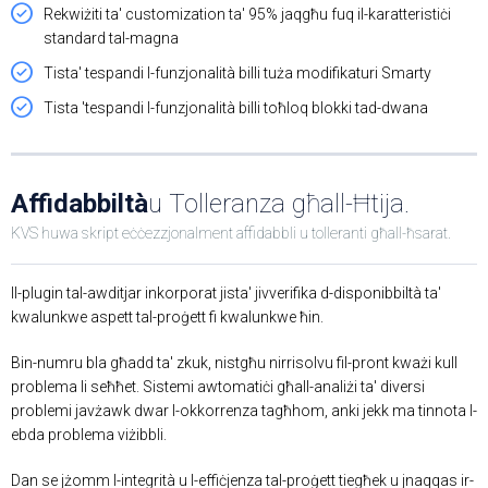
Rekwiżiti ta' customization ta' 95% jaqgħu fuq il-karatteristiċi
standard tal-magna
Tista' tespandi l-funzjonalità billi tuża modifikaturi Smarty
Tista 'tespandi l-funzjonalità billi toħloq blokki tad-dwana
Affidabbiltà
u Tolleranza għall-Ħtija.
KVS huwa skript eċċezzjonalment affidabbli u tolleranti għall-ħsarat.
Il-plugin tal-awditjar inkorporat jista' jivverifika d-disponibbiltà ta'
kwalunkwe aspett tal-proġett fi kwalunkwe ħin.
Bin-numru bla għadd ta' zkuk, nistgħu nirrisolvu fil-pront kważi kull
problema li seħħet. Sistemi awtomatiċi għall-analiżi ta' diversi
problemi javżawk dwar l-okkorrenza tagħhom, anki jekk ma tinnota l-
ebda problema viżibbli.
Dan se jżomm l-integrità u l-effiċjenza tal-proġett tiegħek u jnaqqas ir-