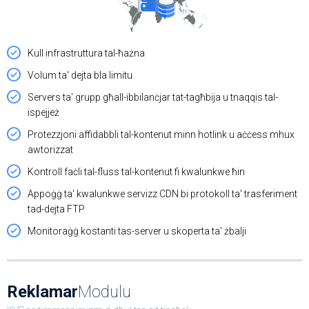
Kull infrastruttura tal-ħażna
Volum ta' dejta bla limitu
Servers ta' grupp għall-ibbilanċjar tat-tagħbija u tnaqqis tal-
ispejjeż
Protezzjoni affidabbli tal-kontenut minn hotlink u aċċess mhux
awtorizzat
Kontroll faċli tal-fluss tal-kontenut fi kwalunkwe ħin
Appoġġ ta' kwalunkwe servizz CDN bi protokoll ta' trasferiment
tad-dejta FTP
Monitoraġġ kostanti tas-server u skoperta ta' żbalji
Reklamar
Modulu