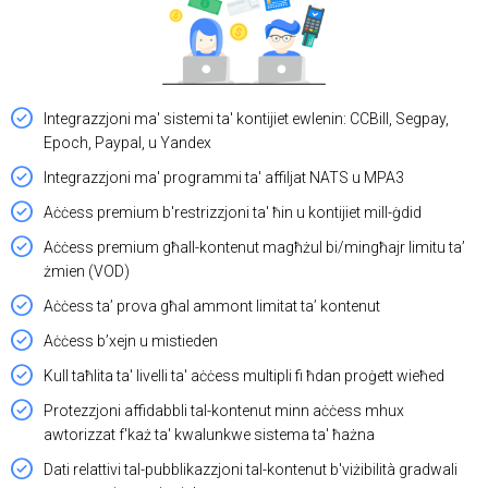
Integrazzjoni ma' sistemi ta' kontijiet ewlenin: CCBill, Segpay,
Epoch, Paypal, u Yandex
Integrazzjoni ma' programmi ta' affiljat NATS u MPA3
Aċċess premium b'restrizzjoni ta' ħin u kontijiet mill-ġdid
Aċċess premium għall-kontenut magħżul bi/mingħajr limitu ta’
żmien (VOD)
Aċċess ta’ prova għal ammont limitat ta’ kontenut
Aċċess b’xejn u mistieden
Kull taħlita ta' livelli ta' aċċess multipli fi ħdan proġett wieħed
Protezzjoni affidabbli tal-kontenut minn aċċess mhux
awtorizzat f'każ ta' kwalunkwe sistema ta' ħażna
Dati relattivi tal-pubblikazzjoni tal-kontenut b'viżibilità gradwali