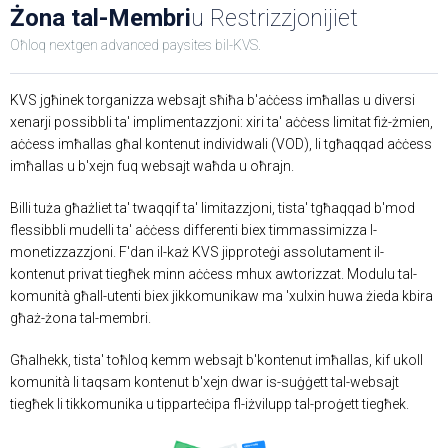
Żona tal-Membri
u Restrizzjonijiet
Oħloq nextgen advanced paysites bil-KVS.
KVS jgħinek torganizza websajt sħiħa b'aċċess imħallas u diversi
xenarji possibbli ta' implimentazzjoni: xiri ta' aċċess limitat fiż-żmien,
aċċess imħallas għal kontenut individwali (VOD), li tgħaqqad aċċess
imħallas u b'xejn fuq websajt waħda u oħrajn.
Billi tuża għażliet ta' twaqqif ta' limitazzjoni, tista' tgħaqqad b'mod
flessibbli mudelli ta' aċċess differenti biex timmassimizza l-
monetizzazzjoni. F'dan il-każ KVS jipproteġi assolutament il-
kontenut privat tiegħek minn aċċess mhux awtorizzat. Modulu tal-
komunità għall-utenti biex jikkomunikaw ma 'xulxin huwa żieda kbira
għaż-żona tal-membri.
Għalhekk, tista' toħloq kemm websajt b'kontenut imħallas, kif ukoll
komunità li taqsam kontenut b'xejn dwar is-suġġett tal-websajt
tiegħek li tikkomunika u tipparteċipa fl-iżvilupp tal-proġett tiegħek.