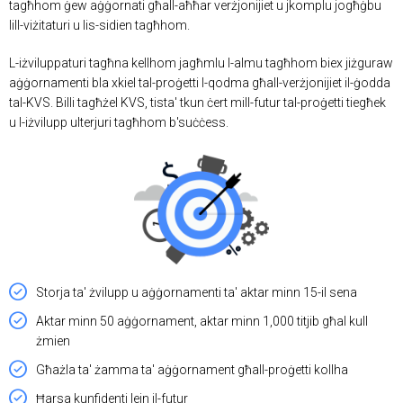
tagħhom ġew aġġornati għall-aħħar verżjonijiet u jkomplu jogħġbu
lill-viżitaturi u lis-sidien tagħhom.
L-iżviluppaturi tagħna kellhom jagħmlu l-almu tagħhom biex jiżguraw
aġġornamenti bla xkiel tal-proġetti l-qodma għall-verżjonijiet il-ġodda
tal-KVS. Billi tagħżel KVS, tista' tkun ċert mill-futur tal-proġetti tiegħek
u l-iżvilupp ulterjuri tagħhom b'suċċess.
Storja ta' żvilupp u aġġornamenti ta' aktar minn 15-il sena
Aktar minn 50 aġġornament, aktar minn 1,000 titjib għal kull
żmien
Għażla ta' żamma ta' aġġornament għall-proġetti kollha
Ħarsa kunfidenti lejn il-futur