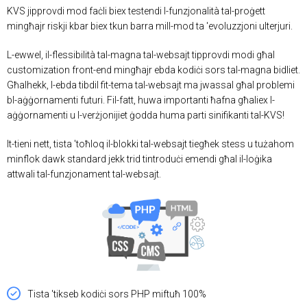
KVS jipprovdi mod faċli biex testendi l-funzjonalità tal-proġett
mingħajr riskji kbar biex tkun barra mill-mod ta 'evoluzzjoni ulterjuri.
L-ewwel, il-flessibilità tal-magna tal-websajt tipprovdi modi għal
customization front-end mingħajr ebda kodiċi sors tal-magna bidliet.
Għalhekk, l-ebda tibdil fit-tema tal-websajt ma jwassal għal problemi
bl-aġġornamenti futuri. Fil-fatt, huwa importanti ħafna għaliex l-
aġġornamenti u l-verżjonijiet ġodda huma parti sinifikanti tal-KVS!
It-tieni nett, tista 'toħloq il-blokki tal-websajt tiegħek stess u tużahom
minflok dawk standard jekk trid tintroduċi emendi għal il-loġika
attwali tal-funzjonament tal-websajt.
Tista 'tikseb kodiċi sors PHP miftuħ 100%