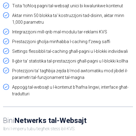
Tista 'toħloq paġni tal-websajt uniċi bi kwalunkwe kontenut
Aktar minn 50 blokka ta' kostruzzjoni tad-disinn, aktar minn
1,000 parametru
Integrazzjoni mill-qrib mal-modulu tar-reklami KVS
Prestazzjoni għolja minħabba l-caching f'żewġ saffi
Settings flessibbli tal-caching għall-paġni u l-blokki individwali
Il-ġbir ta' statistika tal-prestazzjoni għall-paġni u l-blokki kollha
Protezzjoni ta' tagħbija żejda b'mod awtomatiku mod jibdel il-
parametri tal-funzjonament tal-magna
Appoġġ tal-websajt u l-kontenut b'ħafna lingwi, interface għat-
tradutturi
Bini
Netwerks tal-Websajt
Ibni l-imperu tubu tiegħek stess bil-KVS.