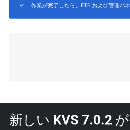
作業が完了したら、FTP および管理
新しい
KVS 7.0.2
が