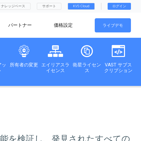
ナレッジベース
サポート
KVS Cloud
ログイン
パートナー
価格設定
ライブデモ
アッ
所有者の変更
エイリアスラ
衛星ライセン
VAST サブス
ト
イセンス
ス
クリプション
機能を検証し、発見されたすべての