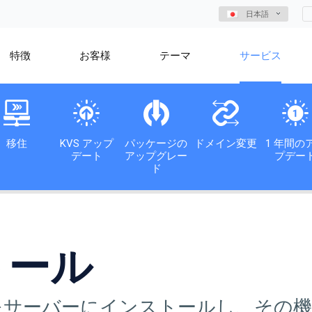
日本語
特徴
お客様
テーマ
サービス
移住
KVS アップ
パッケージの
ドメイン変更
1 年間の
デート
アップグレー
プデー
ド
トール
S をサーバーにインストールし、その