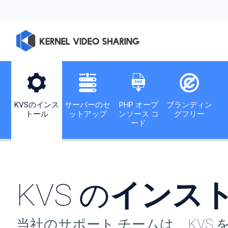
KVSのインス
サーバーのセ
PHP オープ
ブランディン
トール
ットアップ
ンソース コ
グフリー
ード
KVS の
インス
当社のサポート チームは、KV