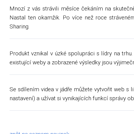
Mnozí z vás strávili měsíce čekáním na skutečně 
Nastal ten okamžik. Po více než roce stráveném
Sharing.
Produkt vznikal v úzké spolupráci s lídry na trh
existující weby a zobrazené výsledky jsou výjimeč
Se sdílením videa v jádře můžete vytvořit web s l
nastavení) a užívat si vynikajících funkcí správy 