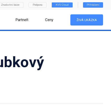
Znalostní báze
Podpora
KVS Cloud
Přihlášení
Partneři
Ceny
ŽIVÁ UKÁZKA
rubkový