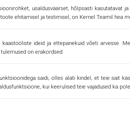
ioonirohket, usaldusväärset, hõlpsasti kasutatavat ja k
toote ehitamisel ja testimisel, on Kernel Teamil hea m
i kaastööliste ideid ja ettepanekuid võeti arvesse. M
d tulemused on erakordsed.
nktsioonidega saidi, olles alati kindel, et teie sait k
aldusfunktsioone, kui keerulised teie vajadused ka pole