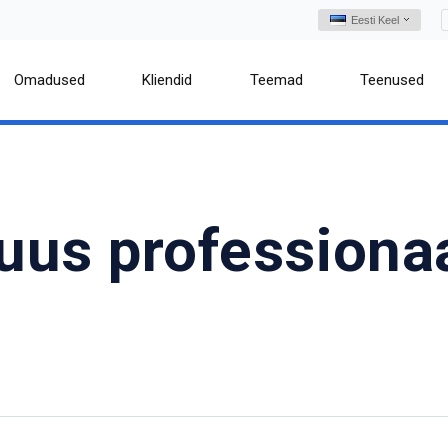
Eesti Keel
Omadused
Kliendid
Teemad
Teenused
 uus professiona