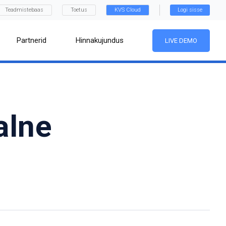
Teadmistebaas
Toetus
KVS Cloud
Logi sisse
Partnerid
Hinnakujundus
LIVE DEMO
alne