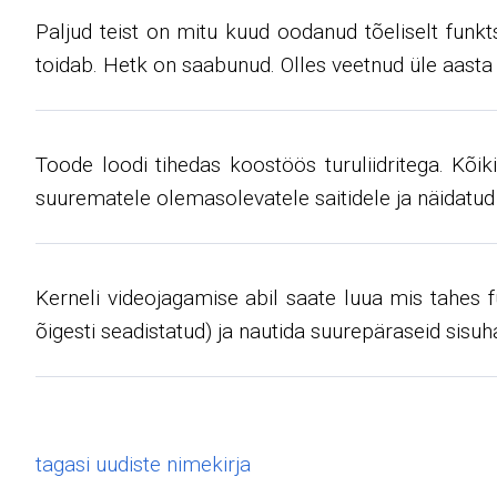
Paljud teist on mitu kuud oodanud tõeliselt funkts
toidab. Hetk on saabunud. Olles veetnud üle aasta 
Toode loodi tihedas koostöös turuliidritega. Kõik
suurematele olemasolevatele saitidele ja näidatu
Kerneli videojagamise abil saate luua mis tahes fu
õigesti seadistatud) ja nautida suurepäraseid sisuh
tagasi uudiste nimekirja