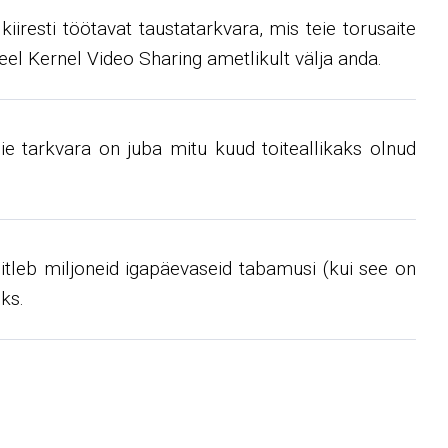
iiresti töötavat taustatarkvara, mis teie torusaite
eel Kernel Video Sharing ametlikult välja anda.
eie tarkvara on juba mitu kuud toiteallikaks olnud
äsitleb miljoneid igapäevaseid tabamusi (kui see on
ks.