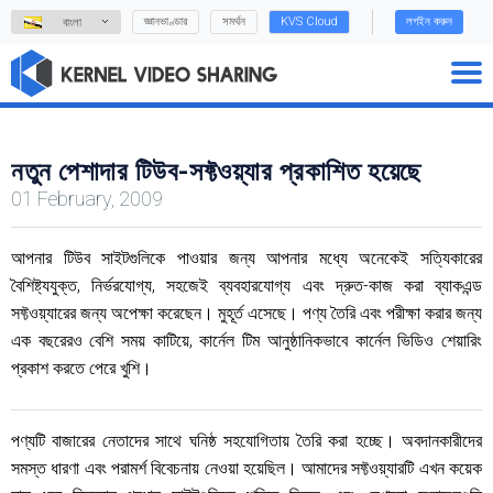
জ্ঞানভাণ্ডার
সমর্থন
KVS Cloud
লগইন করুন
বাংলা
নতুন পেশাদার টিউব-সফ্টওয়্যার প্রকাশিত হয়েছে
01 February, 2009
আপনার টিউব সাইটগুলিকে পাওয়ার জন্য আপনার মধ্যে অনেকেই সত্যিকারের
বৈশিষ্ট্যযুক্ত, নির্ভরযোগ্য, সহজেই ব্যবহারযোগ্য এবং দ্রুত-কাজ করা ব্যাকএন্ড
সফ্টওয়্যারের জন্য অপেক্ষা করেছেন। মুহূর্ত এসেছে। পণ্য তৈরি এবং পরীক্ষা করার জন্য
এক বছরেরও বেশি সময় কাটিয়ে, কার্নেল টিম আনুষ্ঠানিকভাবে কার্নেল ভিডিও শেয়ারিং
প্রকাশ করতে পেরে খুশি।
পণ্যটি বাজারের নেতাদের সাথে ঘনিষ্ঠ সহযোগিতায় তৈরি করা হচ্ছে। অবদানকারীদের
সমস্ত ধারণা এবং পরামর্শ বিবেচনায় নেওয়া হয়েছিল। আমাদের সফ্টওয়্যারটি এখন কয়েক