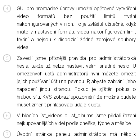
GUI pro hromadné úpravy umožní opětovné vytváření
video formátů bez použití limitů trvání
nakonfigurovaných v nich. To je zvláště užitečné, když
máte v nastavení formátu videa nakonfigurován limit
trvání a nejsou k dispozici žádné zdrojové soubory
videa.
Zavedli jsme přísnější pravidla pro administrátorská
hesla, takže už nelze nastavit velmi snadné heslo. U
omezených účtů administrátorů nyní můžete omezit
jejich používání účtu na pevnou IP, abyste zabránili jeho
napadení jinou stranou. Pokud je zjištěn pokus o
hrubou sílu, KVS zobrazí upozornění, že možná budete
muset změnit přihlašovací údaje k účtu.
V blocích list_videos a list_albums jsme přidali řazení
nejkupovanějších videí podle dneška, týdne a měsíce.
Úvodní stránka panelu administrátora má několik