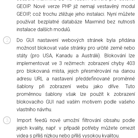
GEOIP. Nové verze PHP již nemají vestavěný modul
GEOIP, což trochu ztěžuje jeho instalaci. Nyní můžete
používat bezplatné databáze Maxmind bez nutnosti
instalace dalších modulů.
Do GUI nastavení webových stránek byla přidána
možnost blokovat vaše stránky pro určité země nebo
státy (pro USA, Kanadu a Austrálii). Blokování lze
implementovat ve 3 režimech: zobrazení chyby 403
pro blokovaná místa, jejich přesměrování na danou
adresu URL a nastavení předdefinované proměnné
šablony při zobrazení webu jako dříve. Tuto
proměnnou šablony však lze použít k zobrazení
blokovacího GUI nad vaším motivem podle vašeho
vlastního návrhu.
Import feedů nově umožní filtrování obsahu podle
jejich kvality, např. v případě potřeby můžete omezit
videa s příliš nízkou nebo příliš vysokou kvalitou.