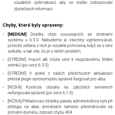
vizuálních optimalizací, aby se snížilo zobrazování
zbytečných informací.
Chyby, které byly opraveny:
[MEDIUM]
Desítky chyb souvisejících se změnami
systému v 6.3.0. Nebudeme je všechny vyjmenovávat,
protože většina z nich je vizuálně potvrzena, když se s nimi
setkáte, a tak víte, že je s něčím problém.
[STŘEDNÍ] Import alb může vést k nesprávnému třídění
snímků (po verzi 6.3.0).
[STŘEDNÍ] V jedné z našich předchozích aktualizací
přestal plugin synonymizéru správně fungovat pro alba.
[NÍZKÁ] Kontrola obsahu na záložních serverech
nefungovala správně (po verzi 6.1.0).
[NÍZKÁ] Přihlašovací stránka panelu administrátora nyní při
přístupu na alias doménách namísto přesměrování na
primární doménu zobrazí chybu 404.