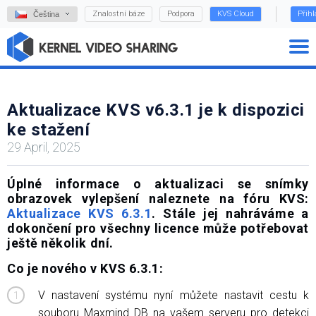
Znalostní báze
Podpora
KVS Cloud
Přihl
Čeština
Aktualizace KVS v6.3.1 je k dispozici
ke stažení
29 April, 2025
Úplné informace o aktualizaci se snímky
obrazovek vylepšení naleznete na fóru KVS:
Aktualizace KVS 6.3.1
. Stále jej nahráváme a
dokončení pro všechny licence může potřebovat
ještě několik dní.
Co je nového v KVS 6.3.1:
V nastavení systému nyní můžete nastavit cestu k
souboru Maxmind DB na vašem serveru pro detekci