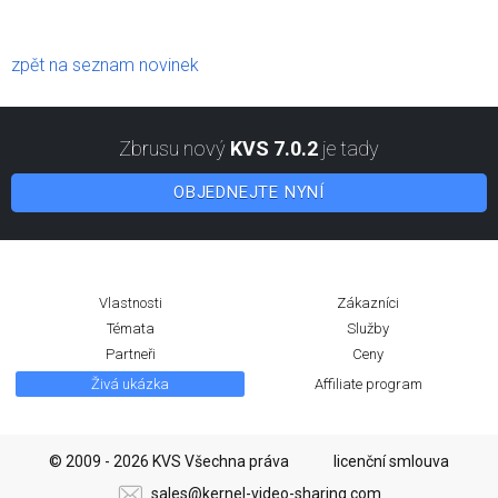
zpět na seznam novinek
Zbrusu nový
KVS 7.0.2
je tady
OBJEDNEJTE NYNÍ
Vlastnosti
Zákazníci
Témata
Služby
Partneři
Ceny
Živá ukázka
Affiliate program
© 2009 - 2026 KVS Všechna práva
licenční smlouva
sales@kernel-video-sharing.com