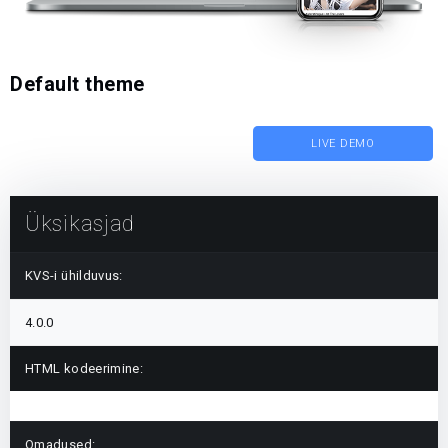
Default theme
LIVE DEMO
Üksikasjad
KVS-i ühilduvus:
4.0.0
HTML kodeerimine:
Omadused: