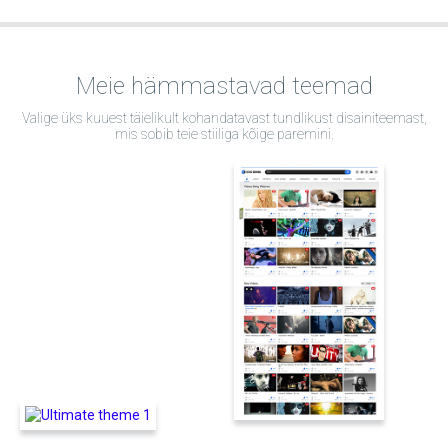
Meie hämmastavad teemad
Valige üks kuuest täielikult kohandatavast tundlikust disainiteemast,
mis sobib teie stiiliga kõige paremini.