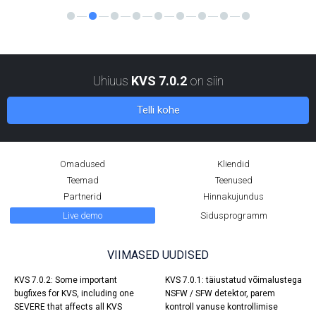
Uhiuus
KVS 7.0.2
on siin
Telli kohe
Omadused
Kliendid
Teemad
Teenused
Partnerid
Hinnakujundus
Live demo
Sidusprogramm
VIIMASED UUDISED
KVS 7.0.2: Some important
KVS 7.0.1: täiustatud võimalustega
bugfixes for KVS, including one
NSFW / SFW detektor, parem
SEVERE that affects all KVS
kontroll vanuse kontrollimise