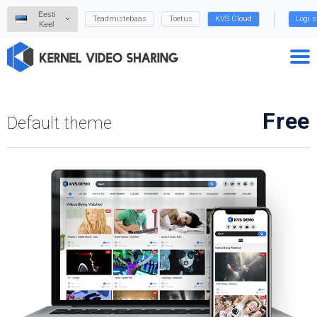
Eesti
Teadmistebaas
Toetus
KVS Cloud
Logi s
Keel
Free
Default theme