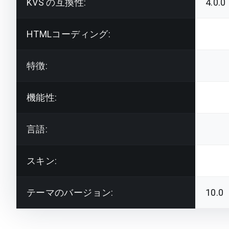
KVS の互換性:
4.0.0
HTMLコーディング:
特徴:
機能性:
言語:
スキン:
テーマのバージョン:
10.0