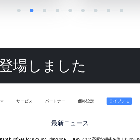
登場しました
マ
サービス
パートナー
価格設定
ライブデモ
最新ニュース
tant bugfixes for KVS, including one
KVS 7.0.1: 高度な機能を備えた NSF