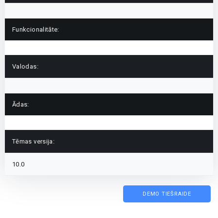
Funkcionalitāte:
Valodas:
Ādas:
Tēmas versija:
10.0
DEMO TIEŠRAIDE