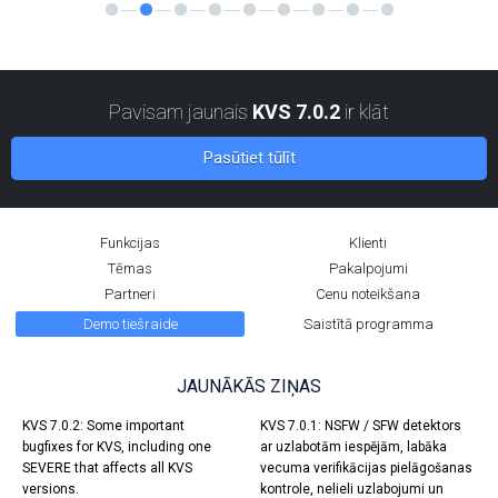
Pavisam jaunais
KVS 7.0.2
ir klāt
Pasūtiet tūlīt
Funkcijas
Klienti
Tēmas
Pakalpojumi
Partneri
Cenu noteikšana
Demo tiešraide
Saistītā programma
JAUNĀKĀS ZIŅAS
KVS 7.0.2: Some important
KVS 7.0.1: NSFW / SFW detektors
bugfixes for KVS, including one
ar uzlabotām iespējām, labāka
SEVERE that affects all KVS
vecuma verifikācijas pielāgošanas
versions.
kontrole, nelieli uzlabojumi un