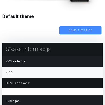
Default theme
DEMO TIEŠRAIDE
Sīkāka informācija
KVS saderība:
4.0.0
HTML kodēšana:
Funkcijas: