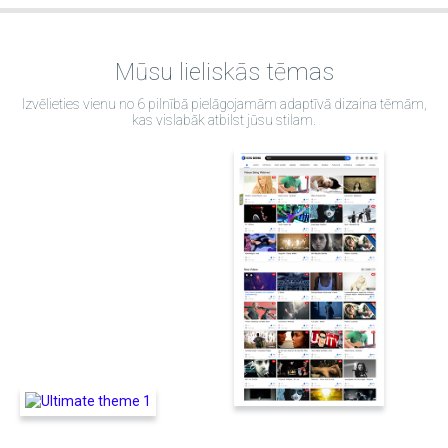
Mūsu lieliskās tēmas
Izvēlieties vienu no 6 pilnībā pielāgojamām adaptīvā dizaina tēmām,
kas vislabāk atbilst jūsu stilam.