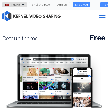
Zināšanu bāze
Atbalsts
KVS Cloud
Piet
Latviski
Free
Default theme