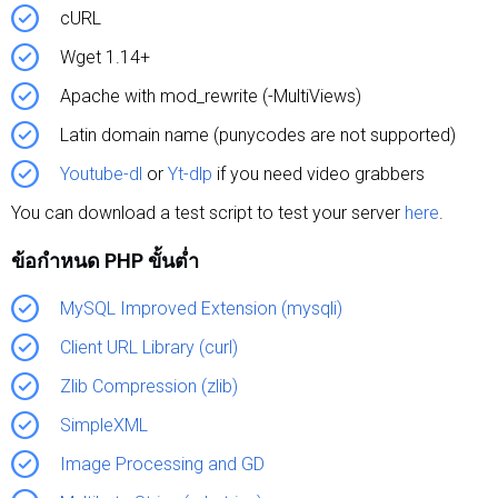
cURL
Wget 1.14+
Apache with mod_rewrite (-MultiViews)
Latin domain name (punycodes are not supported)
Youtube-dl
or
Yt-dlp
if you need video grabbers
You can download a test script to test your server
here
.
ข้อกำหนด PHP ขั้นต่ำ
MySQL Improved Extension (mysqli)
Client URL Library (curl)
Zlib Compression (zlib)
SimpleXML
Image Processing and GD