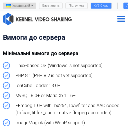
База знань
Підтримка
KVS Cloud
Л
Український
Вимоги до сервера
Мінімальні вимоги до сервера
Linux-based OS (Windows is not supported)
PHP 8.1 (PHP 8.2 is not yet supported)
IonCube Loader 13.0+
MySQL 8.0+ or MariaDb 11.6+
FFmpeg 1.0+ with libx264, libavfilter and AAC codec
(libfaac, libfdk_aac or native ffmpeg aac codec)
ImageMagick (with WebP support)