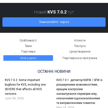
Новий
KVS 7.0.2
тут
Замовляйте зараз
Особливості
Клієнти
Теми
Послуги
Партнери
Ціноутворення
Жива демо
Партнерська програма
ОСТАННІ НОВИНИ
KVS 7.0.2: Some important
KVS 7.0.1: детектор NSFW / SFW із
bugfixes for KVS, including one
розширеними можливостями,
SEVERE that affects all KVS
кращим контролем
versions.
налаштування перевірки віку,
June 08, 2026
незначними вдосконаленнями
та виправленнями помилок.
May 18, 2026