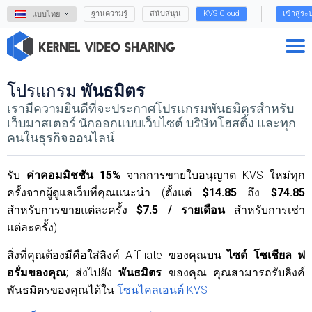
ฐานความรู้
สนับสนุน
KVS Cloud
เข้าสู่ระ
แบบไทย
โปรแกรม
พันธมิตร
เรามีความยินดีที่จะประกาศโปรแกรมพันธมิตรสำหรับ
เว็บมาสเตอร์ นักออกแบบเว็บไซต์ บริษัทโฮสติ้ง และทุก
คนในธุรกิจออนไลน์
รับ
ค่าคอมมิชชัน 15%
จากการขายใบอนุญาต KVS ใหม่ทุก
ครั้งจากผู้ดูแลเว็บที่คุณแนะนำ (ตั้งแต่
$14.85
ถึง
$74.85
สำหรับการขายแต่ละครั้ง
$7.5 / รายเดือน
สำหรับการเช่า
แต่ละครั้ง)
สิ่งที่คุณต้องมีคือใส่ลิงค์ Affiliate ของคุณบน
ไซต์ โซเชียล ฟ
อรั่มของคุณ
; ส่งไปยัง
พันธมิตร
ของคุณ คุณสามารถรับลิงค์
พันธมิตรของคุณได้ใน
โซนไคลเอนต์ KVS