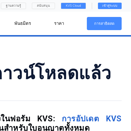
ฐานความรู้
สนับสนุน
KVS Cloud
เข้าสู่ระบบ
พันธมิตร
ราคา
การสาธิตสด
ดาวน์โหลดแล้ว
ปรุงในฟอรัม KVS:
การอัปเดต KVS
ิ้นสำหรับใบอนุญาตทั้งหมด