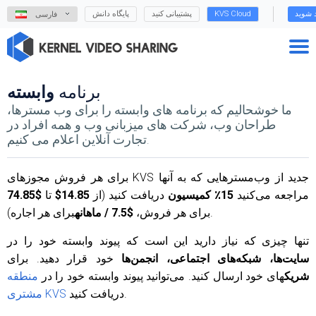
د شوید
KVS Cloud
پشتیبانی کنید
پایگاه دانش
فارسی
برنامه
وابسته
ما خوشحالیم که برنامه های وابسته را برای وب مسترها،
طراحان وب، شرکت های میزبانی وب و همه افراد در
تجارت آنلاین اعلام می کنیم.
برای هر فروش مجوزهای KVS جدید از وب‌مسترهایی که به آنها
مراجعه می‌کنید
15٪ کمیسیون
دریافت کنید (از
14.85$
تا
$74.85
برای هر اجاره).
برای هر فروش،
$7.5 / ماهانه
تنها چیزی که نیاز دارید این است که پیوند وابسته خود را در
سایت‌ها، شبکه‌های اجتماعی، انجمن‌ها
خود قرار دهید. برای
شریک
های خود ارسال کنید. می‌توانید پیوند وابسته خود را در
منطقه
دریافت کنید.
مشتری KVS