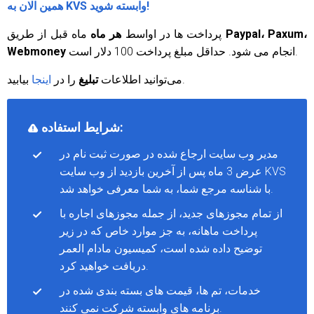
همین الان به KVS وابسته شوید!
Paypal، Paxum،
ماه قبل از طریق
پرداخت ها در اواسط
هر ماه
انجام می شود. حداقل مبلغ پرداخت 100 دلار است.
Webmoney
بیابید.
می‌توانید اطلاعات
تبلیغ
را در
اینجا
شرایط استفاده:
مدیر وب سایت ارجاع شده در صورت ثبت نام در
عرض 3 ماه پس از آخرین بازدید از وب سایت KVS
با شناسه مرجع شما، به شما معرفی خواهد شد.
از تمام مجوزهای جدید، از جمله مجوزهای اجاره با
پرداخت ماهانه، به جز موارد خاص که در زیر
توضیح داده شده است، کمیسیون مادام العمر
دریافت خواهید کرد.
خدمات، تم ها، قیمت های بسته بندی شده در
برنامه های وابسته شرکت نمی کنند.