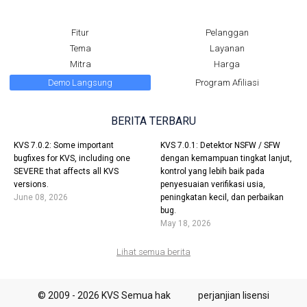
Fitur
Pelanggan
Tema
Layanan
Mitra
Harga
Demo Langsung
Program Afiliasi
BERITA TERBARU
KVS 7.0.2: Some important
KVS 7.0.1: Detektor NSFW / SFW
bugfixes for KVS, including one
dengan kemampuan tingkat lanjut,
SEVERE that affects all KVS
kontrol yang lebih baik pada
versions.
penyesuaian verifikasi usia,
June 08, 2026
peningkatan kecil, dan perbaikan
bug.
May 18, 2026
Lihat semua berita
© 2009 - 2026 KVS Semua hak
perjanjian lisensi