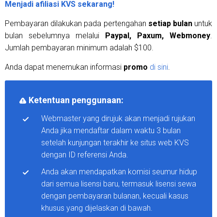
Menjadi afiliasi KVS sekarang!
Pembayaran dilakukan pada pertengahan
setiap bulan
untuk
bulan sebelumnya melalui
Paypal, Paxum, Webmoney
.
Jumlah pembayaran minimum adalah $100.
Anda dapat menemukan informasi
promo
di sini
.
Ketentuan penggunaan:
Webmaster yang dirujuk akan menjadi rujukan
Anda jika mendaftar dalam waktu 3 bulan
setelah kunjungan terakhir ke situs web KVS
dengan ID referensi Anda.
Anda akan mendapatkan komisi seumur hidup
dari semua lisensi baru, termasuk lisensi sewa
dengan pembayaran bulanan, kecuali kasus
khusus yang dijelaskan di bawah.