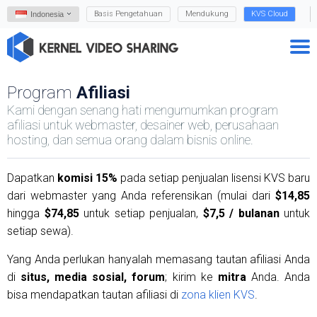
Basis Pengetahuan
Mendukung
KVS Cloud
Indonesia
Program
Afiliasi
Kami dengan senang hati mengumumkan program
afiliasi untuk webmaster, desainer web, perusahaan
hosting, dan semua orang dalam bisnis online.
Dapatkan
komisi 15%
pada setiap penjualan lisensi KVS baru
dari webmaster yang Anda referensikan (mulai dari
$14,85
hingga
$74,85
untuk setiap penjualan,
$7,5 / bulanan
untuk
setiap sewa).
Yang Anda perlukan hanyalah memasang tautan afiliasi Anda
di
situs, media sosial, forum
; kirim ke
mitra
Anda. Anda
bisa mendapatkan tautan afiliasi di
zona klien KVS
.