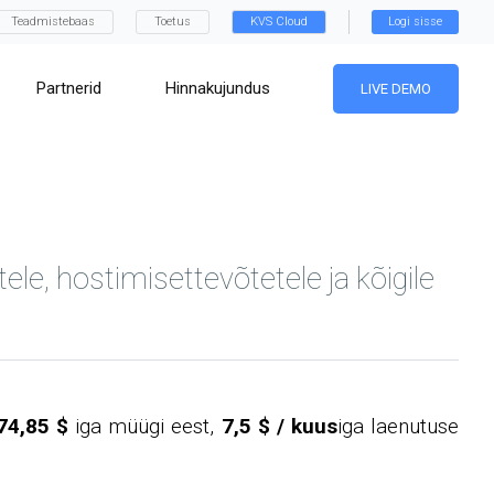
Teadmistebaas
Toetus
KVS Cloud
Logi sisse
Partnerid
Hinnakujundus
LIVE DEMO
le, hostimisettevõtetele ja kõigile
74,85 $
iga müügi eest,
7,5 $ / kuus
iga laenutuse