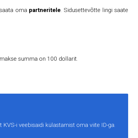
 saata oma
partneritele
. Sidusettevõtte lingi saate
amakse summa on 100 dollarit.
t KVS-i veebisaidi külastamist oma viite ID-ga.