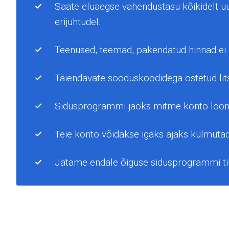
Saate eluaegse vahendustasu kõikidelt uute
erijuhtudel.
Teenused, teemad, pakendatud hinnad ei
Täiendavate sooduskoodidega ostetud lit
Sidusprogrammi jaoks mitme konto loomi
Teie konto võidakse igaks ajaks külmutad
Jätame endale õiguse sidusprogrammi ting