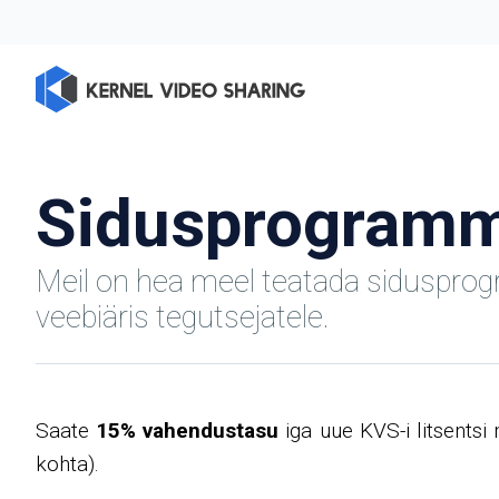
Sidusprogram
Meil on hea meel teatada sidusprogra
veebiäris tegutsejatele.
Saate
15% vahendustasu
iga uue KVS-i litsentsi 
kohta).