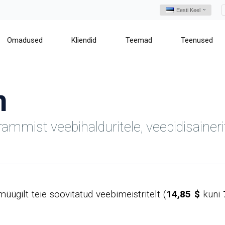
Eesti Keel
Omadused
Kliendid
Teemad
Teenused
m
mmist veebihalduritele, veebidisainerite
müügilt teie soovitatud veebimeistritelt (
14,85 $
kuni