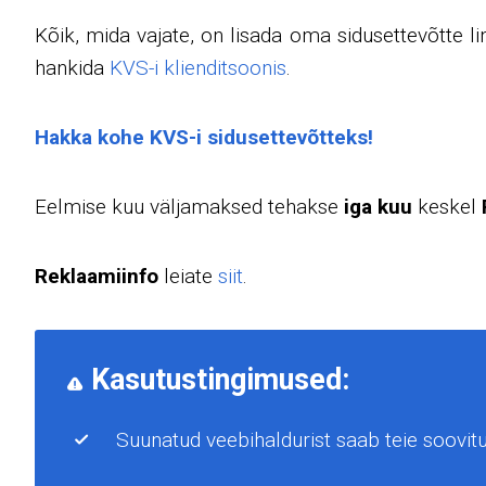
Kõik, mida vajate, on lisada oma sidusettevõtte l
hankida
KVS-i klienditsoonis
.
Hakka kohe KVS-i sidusettevõtteks!
Eelmise kuu väljamaksed tehakse
iga kuu
keskel
Reklaamiinfo
leiate
siit
.
Kasutustingimused:
Suunatud veebihaldurist saab teie soovitu