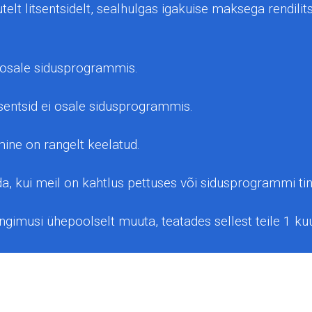
lt litsentsidelt, sealhulgas igakuise maksega rendilitse
 osale sidusprogrammis.
sentsid ei osale sidusprogrammis.
ne on rangelt keelatud.
a, kui meil on kahtlus pettuses või sidusprogrammi tin
imusi ühepoolselt muuta, teatades sellest teile 1 kuu