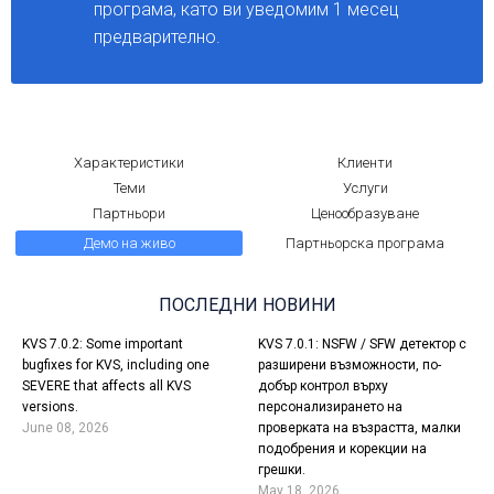
програма, като ви уведомим 1 месец
предварително.
Характеристики
Клиенти
Теми
Услуги
Партньори
Ценообразуване
Демо на живо
Партньорска програма
ПОСЛЕДНИ НОВИНИ
KVS 7.0.2: Some important
KVS 7.0.1: NSFW / SFW детектор с
bugfixes for KVS, including one
разширени възможности, по-
SEVERE that affects all KVS
добър контрол върху
versions.
персонализирането на
June 08, 2026
проверката на възрастта, малки
подобрения и корекции на
грешки.
May 18, 2026