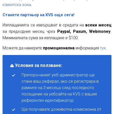
клиентска зона
.
Станете партньор на KVS още сега!
Изплащанията се извършват в средата на
всеки месец
за предходния месец чрез
Paypal, Paxum, Webmoney
.
Минималната сума за изплащане е $100.
Можете да намерите
промоционална
информация
тук
.
Условия за ползване:
Препоръчаният уеб администратор ще
стане ваш реферал, ако се регистрира в
рамките на 3 месеца след последното
посещение на уебсайта на KVS с вашия
референтен идентификатор.
Ще получавате доживотна комисионна от