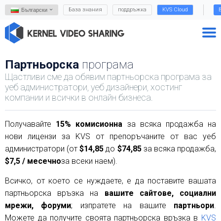
База знания
поддръжка
KVS Cloud
Български
Партньорска
програма
Щастливи сме да обявим партньорска програма за
уеб администратори, уеб дизайнери, хостинг
компании и всички в онлайн бизнеса.
Получавайте
15% комисионна
за всяка продажба на
нови лицензи за KVS от препоръчаните от вас уеб
администратори (от
$14,85
до
$74,85
за всяка продажба,
$7,5 / месечно
за всеки наем).
Всичко, от което се нуждаете, е да поставите вашата
партньорска връзка на
вашите сайтове, социални
мрежи, форуми
; изпратете на вашите
партньори
.
Можете да получите своята партньорска връзка в
KVS