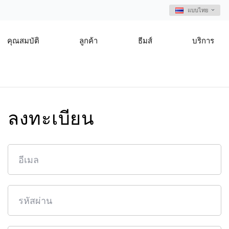
แบบไทย
คุณสมบัติ
ลูกค้า
ธีมส์
บริการ
ลงทะเบียน