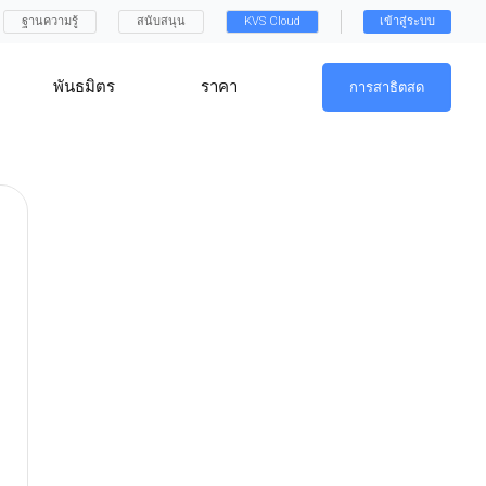
ฐานความรู้
สนับสนุน
KVS Cloud
เข้าสู่ระบบ
พันธมิตร
ราคา
การสาธิตสด