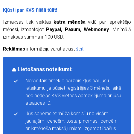
Kļūsti par KVS filiāli tūlīt!
Izmaksas tiek veiktas
katra mēneša
vidū par iepriekšējo
mēnesi, izmantojot
Paypal, Paxum, Webmoney
. Minimālā
izmaksas summa ir 100 USD.
Reklāmas
informāciju varat atrast
šeit
.
Lietošanas noteikumi:
Norādītais tīmekļa pārzinis kļūs par jūsu
ieteikumu, ja būsiet reģistrējies 3 mēnešu laikā
pēc pēdējās KVS vietnes apmeklējuma ar jūsu
atsauces ID.
Jūs saņemsiet mūža komisiju no visām
jaunajām licencēm, tostarp nomas licencēm
ar ikmēneša maksājumiem, izņemot īpašus