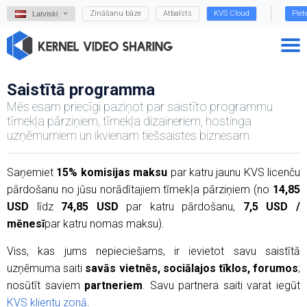
Zināšanu bāze
Atbalsts
KVS Cloud
Piet
Latviski
Saistītā programma
Mēs esam priecīgi paziņot par saistīto programmu
tīmekļa pārziņiem, tīmekļa dizaineriem, hostinga
uzņēmumiem un ikvienam tiešsaistes biznesam.
Saņemiet
15% komisijas maksu
par katru jaunu KVS licenču
pārdošanu no jūsu norādītajiem tīmekļa pārziņiem (no
14,85
USD
līdz
74,85 USD
par katru pārdošanu,
7,5 USD /
mēnesī
par katru nomas maksu).
Viss, kas jums nepieciešams, ir ievietot savu saistītā
uzņēmuma saiti
savās vietnēs, sociālajos tīklos, forumos
;
nosūtīt saviem
partneriem
. Savu partnera saiti varat iegūt
KVS klientu zonā
.