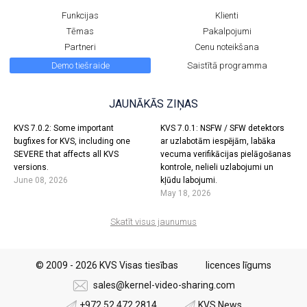
Funkcijas
Klienti
Tēmas
Pakalpojumi
Partneri
Cenu noteikšana
Demo tiešraide
Saistītā programma
JAUNĀKĀS ZIŅAS
KVS 7.0.2: Some important
KVS 7.0.1: NSFW / SFW detektors
bugfixes for KVS, including one
ar uzlabotām iespējām, labāka
SEVERE that affects all KVS
vecuma verifikācijas pielāgošanas
versions.
kontrole, nelieli uzlabojumi un
June 08, 2026
kļūdu labojumi.
May 18, 2026
Skatīt visus jaunumus
© 2009 - 2026 KVS Visas tiesības
licences līgums
sales@kernel-video-sharing.com
+972 52 472 2814
KVS News