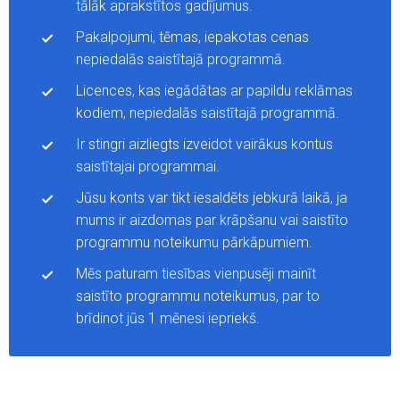
tālāk aprakstītos gadījumus.
Pakalpojumi, tēmas, iepakotas cenas
nepiedalās saistītajā programmā.
Licences, kas iegādātas ar papildu reklāmas
kodiem, nepiedalās saistītajā programmā.
Ir stingri aizliegts izveidot vairākus kontus
saistītajai programmai.
Jūsu konts var tikt iesaldēts jebkurā laikā, ja
mums ir aizdomas par krāpšanu vai saistīto
programmu noteikumu pārkāpumiem.
Mēs paturam tiesības vienpusēji mainīt
saistīto programmu noteikumus, par to
brīdinot jūs 1 mēnesi iepriekš.