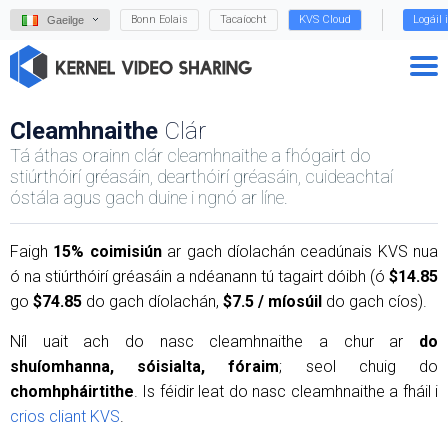
Bonn Eolais
Tacaíocht
KVS Cloud
Logáil 
Gaeilge
Cleamhnaithe
Clár
Tá áthas orainn clár cleamhnaithe a fhógairt do
stiúrthóirí gréasáin, dearthóirí gréasáin, cuideachtaí
óstála agus gach duine i ngnó ar líne.
Faigh
15% coimisiún
ar gach díolachán ceadúnais KVS nua
ó na stiúrthóirí gréasáin a ndéanann tú tagairt dóibh (ó
$14.85
go
$74.85
do gach díolachán,
$7.5 / míosúil
do gach cíos).
Níl uait ach do nasc cleamhnaithe a chur ar
do
shuíomhanna, sóisialta, fóraim
; seol chuig do
chomhpháirtithe
. Is féidir leat do nasc cleamhnaithe a fháil i
crios cliant KVS
.