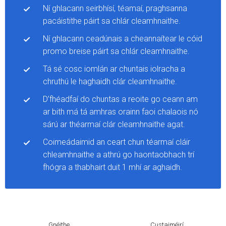
Ní ghlacann seirbhísí, téamaí, praghsanna
pacáistithe páirt sa chlár cleamhnaithe.
Ní ghlacann ceadúnais a cheannaítear le cóid
promo breise páirt sa chlár cleamhnaithe.
Tá sé cosc ​​iomlán ar chuntais iolracha a
chruthú le haghaidh clár cleamhnaithe.
D’fhéadfaí do chuntas a reoite go ceann am
ar bith má tá amhras orainn faoi chalaois nó
sárú ar théarmaí clár cleamhnaithe agat.
Coimeádaimid an ceart chun téarmaí cláir
chleamhnaithe a athrú go haontaobhach trí
fhógra a thabhairt duit 1 mhí ar aghaidh.
Gnéithe
Custaiméirí