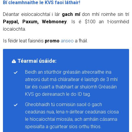
Bí cleamhnaithe le KVS faoi láthair!
Déantar eisíocaíochtaí i lár
gach mí
don mhí roimhe sin trí
Paypal, Paxum, Webmoney
. Is é $100 an t-íosmhéid
íocaíochta.
Is féidir leat faisnéis
promo
anseo
a fháil.
Téarmaí úsáide:
Beidh an stiúrthóir gréasáin atreoraithe ina
atreorú duit má chláraítear é laistigh de 3 mhí
tar éis cuairt a thabhairt ar shuíomh Gréasáin
KVS go deireanach le do ID tag.
Gheobhaidh tú coimisiún saoil ó gach
ceadúnas nua, lena n-áirítear ceadúnais cíosa
le híocaíochtaí míosúla, ach amháin cásanna
speisialta a gcuirtear síos orthu thíos.