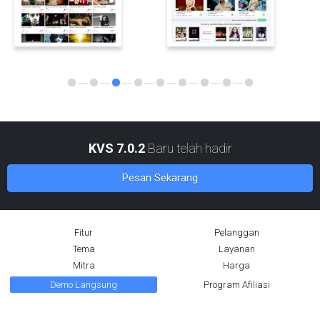
KVS 7.0.2
Baru telah hadir
Pesan Sekarang
Fitur
Pelanggan
Tema
Layanan
Mitra
Harga
Demo Langsung
Program Afiliasi