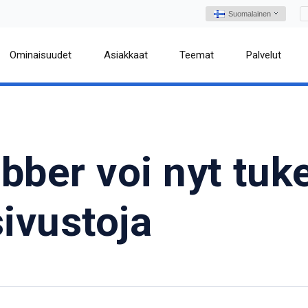
Suomalainen
Ominaisuudet
Asiakkaat
Teemat
Palvelut
ber voi nyt tuke
ivustoja