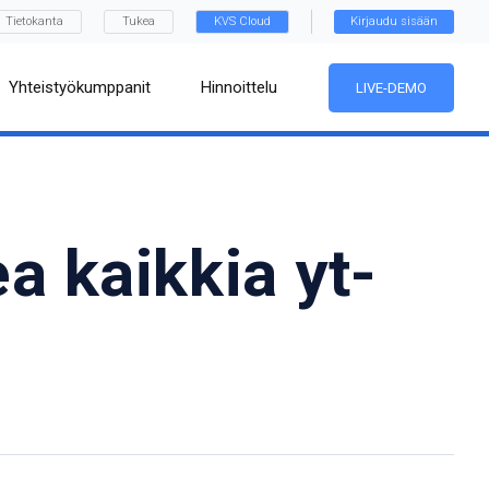
Tietokanta
Tukea
KVS Cloud
Kirjaudu sisään
Yhteistyökumppanit
Hinnoittelu
LIVE-DEMO
a kaikkia yt-