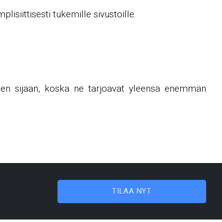
isiittisesti tukemille sivustoille.
uksen sijaan, koska ne tarjoavat yleensä enemmän
TILAA NYT