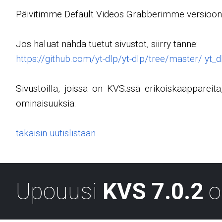
Päivitimme Default Videos Grabberimme versioon 7, j
Jos haluat nähdä tuetut sivustot, siirry tänne:
https://github.com/yt-dlp/yt-dlp/tree/master/ yt_d
Sivustoilla, joissa on KVS:ssä erikoiskaapparei
ominaisuuksia.
takaisin uutislistaan
Upouusi
KVS 7.0.2
o