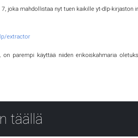
oka mahdollistaa nyt tuen kaikille yt-dlp-kirjaston impl
lp/extractor
ta, on parempi käyttää niiden erikoiskahmaria olet
n täällä