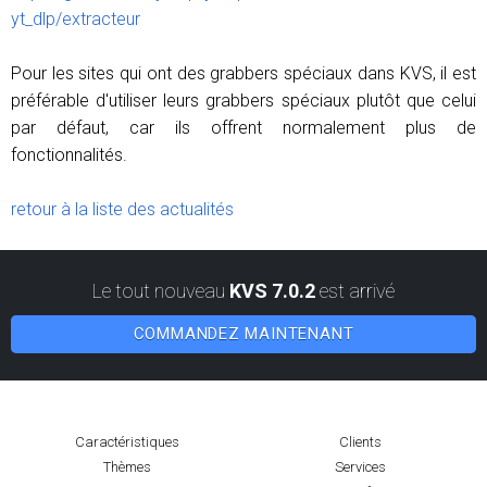
yt_dlp/extracteur
Pour les sites qui ont des grabbers spéciaux dans KVS, il est
préférable d'utiliser leurs grabbers spéciaux plutôt que celui
par défaut, car ils offrent normalement plus de
fonctionnalités.
retour à la liste des actualités
Le tout nouveau
KVS 7.0.2
est arrivé
COMMANDEZ MAINTENANT
Caractéristiques
Clients
Thèmes
Services