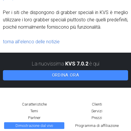
Per i siti che dispongono di grabber speciali in KVS è meglio
utilizzare i loro grabber speciali piuttosto che quelli predefiniti,
poiché normalmente forniscono più funzionalità.
torna all'elenco delle notizie
La nuovissima
KVS 7.0.2
è qui
ORDINA ORA
Caratteristiche
Clienti
Temi
Servizi
Partner
Prezzi
Dimostrazione dal vivo
Programma di affiliazione