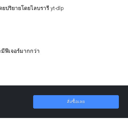
โดยปริยายโดยไลบรารี yt-dlp
ะมีฟีเจอร์มากกว่า
สั่งซื้อเลย