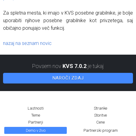
Za spletna mesta, ki imajo v KVS posebne grabilnike, je bolje
uporabiti njihove posebne grabilnike kot privzetega, saj
običajno ponujajo več funkcij.
nazaj na seznam novic
Povsem nov
KVS 7.0.2
je tukaj
NAROČI ZDAJ
Lastnosti
Stranke
Teme
Storitve
Partnerji
Cene
Demo v živo
Partnerski program