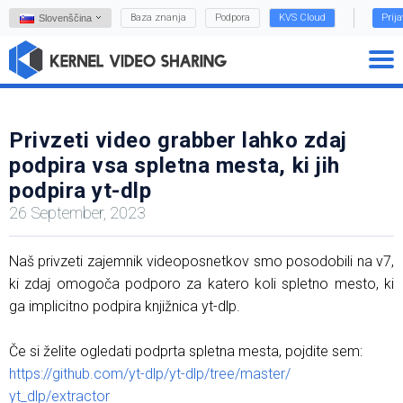
Baza znanja
Podpora
KVS Cloud
Prij
Slovenščina
Privzeti video grabber lahko zdaj
podpira vsa spletna mesta, ki jih
podpira yt-dlp
26 September, 2023
Naš privzeti zajemnik videoposnetkov smo posodobili na v7,
ki zdaj omogoča podporo za katero koli spletno mesto, ki
ga implicitno podpira knjižnica yt-dlp.
Če si želite ogledati podprta spletna mesta, pojdite sem:
https://github.com/yt-dlp/yt-dlp/tree/master/
yt_dlp/extractor